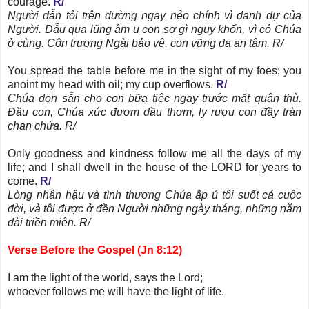
courage.
R/
Người dẫn tôi trên đường ngay nẻo chính vì danh dự của
Người. Dẫu qua lũng âm u con sợ gì nguy khốn, vì có Chúa
ở cùng. Côn trượng Ngài bảo vệ, con vững dạ an tâm. R/
You spread the table before me in the sight of my foes; you
anoint my head with oil; my cup overflows.
R/
Chúa dọn sẵn cho con bữa tiệc ngay trước mặt quân thù.
Đầu con, Chúa xức đượm dầu thơm, ly rượu con đầy tràn
chan chứa. R/
Only goodness and kindness follow me all the days of my
life; and I shall dwell in the house of the LORD
for years to
come.
R/
Lòng nhân hậu và tình thương Chúa ấp ủ tôi suốt cả cuộc
đời, và tôi được ở đền Người những ngày tháng, những năm
dài triền miên. R/
Verse Before the Gospel (Jn 8:12)
I am the light of the world, says the Lord;
whoever follows me will have the light of life.