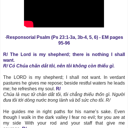
-
Responsorial Psalm (Ps 23:1-3a, 3b-4, 5, 6) - EM pages
95-96
R/ The Lord is my shepherd; there is nothing I shall
want.
R/ Có Chúa chăn dắt tôi, nên tôi không còn thiếu gì.
The LORD is my shepherd; I shall not want. In verdant
pastures he gives me repose; beside restful waters he leads
me; he refreshes my soul.
R/
Chúa là mục tử chăn dắt tôi, tôi chẳng thiếu thốn gì. Người
đưa tôi tới dòng nước trong lành và bổ sức cho tôi. R/
He guides me in right paths for his name’s sake. Even
though I walk in the dark valley I fear no evil; for you are at
my side With your rod and your staff that give me