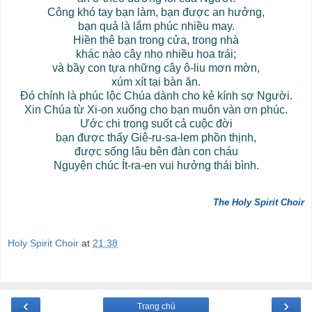
Công khó tay bạn làm, bạn được an hưởng,
bạn quả là lắm phúc nhiều may.
Hiền thê bạn trong cửa, trong nhà
khác nào cây nho nhiều hoa trái;
và bầy con tựa những cây ô-liu mơn mờn,
xúm xít tại bàn ăn.
Đó chính là phúc lộc Chúa dành cho kẻ kính sợ Người.
Xin Chúa từ Xi-on xuống cho bạn muôn vàn ơn phúc.
Ước chi trong suốt cả cuộc đời
bạn được thấy Giê-ru-sa-lem phồn thịnh,
được sống lâu bên đàn con cháu
Nguyện chúc Ít-ra-en vui hưởng thái bình.
The Holy Spirit Choir
Holy Spirit Choir
at
21:38
‹
›
Trang chủ