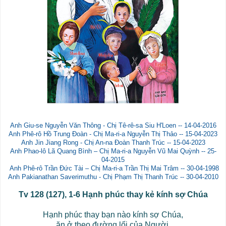
Anh Giu-se Nguyễn Văn Thông - Chị Tê-rê-sa Siu H'Loen -- 14-04-2016
Anh Phê-rô Hồ Trung Đoàn - Chị Ma-ri-a Nguyễn Thị Thảo -- 15-04-2023
Anh Jin Jiang Rong - Chị An-na Đoàn Thanh Trúc -- 15-04-2023
Anh Phao-lô Lã Quang Bình – Chị Ma-ri-a Nguyễn Vũ Mai Quỳnh -- 25-
04-2015
Anh Phê-rô Trần Đức Tài – Chị Ma-ri-a Trần Thị Mai Trâm -- 30-04-1998
Anh Pakianathan Saverimuthu - Chị Phạm Thị Thanh Trúc -- 30-04-2010
Tv 128 (127), 1-6 Hạnh phúc thay kẻ kính sợ Chúa
Hạnh phúc thay bạn nào kính sợ Chúa,
ăn ở theo đường lối của Người.