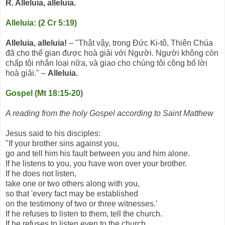
R. Alleluia, alleluia.
Alleluia: (2 Cr 5:19)
Alleluia, alleluia!
– "Thật vậy, trong Đức Ki-tô, Thiên Chúa
đã cho thế gian được hoà giải với Người. Người không còn
chấp tội nhân loại nữa, và giao cho chúng tôi công bố lời
hoà giải." –
Alleluia.
Gospel (Mt 18:15-20)
A reading from the holy Gospel according to Saint Matthew
Jesus said to his disciples:
"If your brother sins against you,
go and tell him his fault between you and him alone.
If he listens to you, you have won over your brother.
If he does not listen,
take one or two others along with you,
so that 'every fact may be established
on the testimony of two or three witnesses.'
If he refuses to listen to them, tell the church.
If he refuses to listen even to the church,