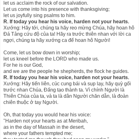
let us acclaim the rock of our salvation.
Let us come into his presence with thanksgiving;
let us joyfully sing psalms to him.
R. If today you hear his voice, harden not your hearts.
Xướng: Hãy tới, chúng ta hãy reo mừng Chúa, hãy hoan hô
Ðá Tảng cứu độ của ta! Hãy ra trước thiên nhan với lời ca
ngợi, chúng ta hãy xướng ca để hoan hô Người!
Come, let us bow down in worship;
let us kneel before the LORD who made us.
For he is our God,
and we are the people he shepherds, the flock he guides.
R. If today you hear his voice, harden not your hearts.
Xướng: Hãy tiến liên, cúc cung bái và sụp lạy, hãy quỳ gối
trước nhan Chúa, Ðấng tạo thành ta. Vì chính Người là
Thiên Chúa của ta, và ta là dân Người chăn dẫn, là đoàn
chiên thuộc ở tay Người.
Oh, that today you would hear his voice:
"Harden not your hearts as at Meribah,
as in the day of Massah in the desert,
where your fathers tempted me;