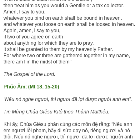
then treat him as you would a Gentile or a tax collector.
Amen, I say to you,
whatever you bind on earth shall be bound in heaven,
and whatever you loose on earth shall be loosed in heaven.
Again, amen, I say to you,
if two of you agree on earth
about anything for which they are to pray,
it shall be granted to them by my heavenly Father.
For where two or three are gathered together in my name,
there am I in the midst of them."
The Gospel of the Lord.
Phúc Âm: (Mt 18, 15-20)
“Nếu nó nghe ngươi, thì ngươi đã lợi được người anh em”.
Tin Mừng Chúa Giêsu Kitô theo Thánh Matthêu.
Khi ấy, Chúa Giêsu phán cùng các môn đệ rằng: “Nếu anh
em ngươi lỗi phạm, hãy đi sửa dạy nó, riêng ngươi và nó
thôi. Nếu nó nghe ngươi, thì ngươi đã lợi được người anh