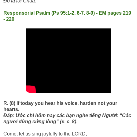
Ðó là lời Chúa.
Responsorial Psalm (Ps 95:1-2, 6-7, 8-9) - EM pages 219
- 220
R. (8) If today you hear his voice, harden not your
hearts.
Ðáp: Ước chi hôm nay các bạn nghe tiếng Người: “Các
ngươi đừng cứng lòng” (x. c. 8).
Come, let us sing joyfully to the LORD;