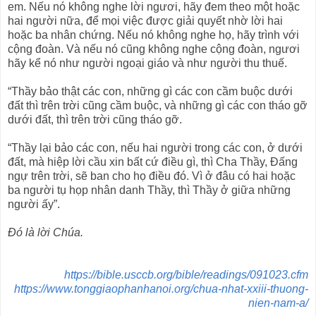
em. Nếu nó không nghe lời ngươi, hãy đem theo một hoặc
hai người nữa, để mọi việc được giải quyết nhờ lời hai
hoặc ba nhân chứng. Nếu nó không nghe họ, hãy trình với
cộng đoàn. Và nếu nó cũng không nghe cộng đoàn, ngươi
hãy kể nó như người ngoại giáo và như người thu thuế.
“Thầy bảo thật các con, những gì các con cầm buộc dưới
đất thì trên trời cũng cầm buộc, và những gì các con tháo gỡ
dưới đất, thì trên trời cũng tháo gỡ.
“Thầy lại bảo các con, nếu hai người trong các con, ở dưới
đất, mà hiệp lời cầu xin bất cứ điều gì, thì Cha Thầy, Ðấng
ngự trên trời, sẽ ban cho họ điều đó. Vì ở đâu có hai hoặc
ba người tụ họp nhân danh Thầy, thì Thầy ở giữa những
người ấy”.
Ðó là lời Chúa.
https://bible.usccb.org/bible/readings/091023.cfm
https://www.tonggiaophanhanoi.org/chua-nhat-xxiii-thuong-
nien-nam-a/