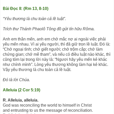
Bài Ðọc II: (Rm 13, 8-10)
“Yêu thương là chu toàn cả lề luật”.
Trích thư Thánh Phaolô Tông đồ gửi tín hữu Rôma.
Anh em thân mến, anh em chớ mắc nợ ai ngoài việc phải
yêu mến nhau. Vì ai yêu người, thì đã giữ trọn lề luật. Ðó là:
“Chớ ngoại tình; chớ giết người; chớ trộm cắp; chớ làm
chứng gian; chớ mê tham”, và nếu có điều luật nào khác, thì
cũng tóm lại trong lời này là: “Ngươi hãy yêu mến kẻ khác
như chính mình”. Lòng yêu thương không làm hại kẻ khác.
Vậy yêu thương là chu toàn cả lề luật.
Ðó là lời Chúa.
Alleluia (2 Cor 5:19)
R. Alleluia, alleluia.
God was reconciling the world to himself in Christ
and entrusting to us the message of reconciliation.