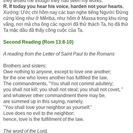
they tested me though they had seen my works."
R. If today you hear his voice, harden not your hearts.
Xướng: Ước chi hôm nay các bạn nghe tiếng Người: Ðừng
cứng lòng như ở Mêriba, như hôm ở Massa trong khu rừng
vắng, nơi mà cha ông các ngươi đã thử thách Ta, họ đã thử
Ta mặc dầu đã thấy công cuộc của Ta.
Second Reading (Rom 13:8-10)
A reading from the Letter of Saint Paul to the Romans
Brothers and sisters:
Owe nothing to anyone, except to love one another;
for the one who loves another has fulfilled the law.
The commandments, "You shall not commit adultery;
you shall not kill; you shall not steal; you shall not covet, "
and whatever other commandment there may be,
are summed up in this saying, namely,
"You shall love your neighbor as yourself."
Love does no evil to the neighbor;
hence, love is the fulfillment of the law.
The word of the Lord.