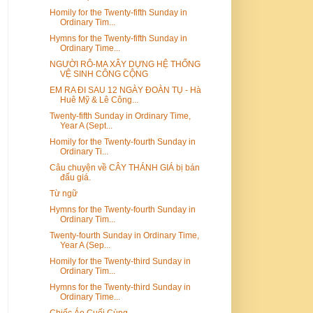
Homily for the Twenty-fifth Sunday in
Ordinary Tim...
Hymns for the Twenty-fifth Sunday in
Ordinary Time...
NGƯỜI RÔ-MA XÂY DỰNG HỆ THỐNG
VỆ SINH CÔNG CỘNG
EM RA ĐI SAU 12 NGÀY ĐOÀN TỤ - Hà
Huê Mỹ & Lê Công...
Twenty-fifth Sunday in Ordinary Time,
Year A (Sept...
Homily for the Twenty-fourth Sunday in
Ordinary Ti...
Câu chuyện về CÂY THÁNH GIÁ bị bán
đấu giá.
Từ ngữ
Hymns for the Twenty-fourth Sunday in
Ordinary Tim...
Twenty-fourth Sunday in Ordinary Time,
Year A (Sep...
Homily for the Twenty-third Sunday in
Ordinary Tim...
Hymns for the Twenty-third Sunday in
Ordinary Time...
Chiếc Áo Cuối Cùng