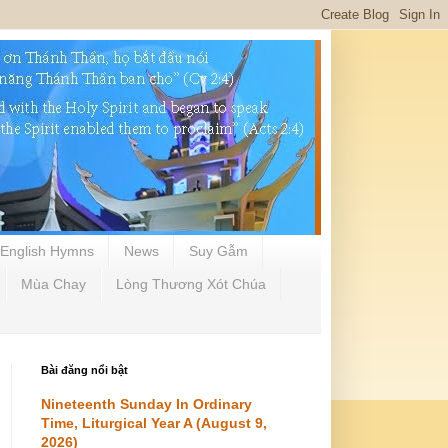
English Hymns
News
Suy Gẫm
Mùa Chay
Lòng Thương Xót Chúa
Bài đăng nổi bật
Nineteenth Sunday In Ordinary
Time, Liturgical Year A (August 9,
2026)