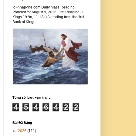
loi-nhap-the.com Daily Mass Reading
Podcast for August 9, 2026 First Reading (1
Kings 19:9a, 11-13a) A reading from the first
Book of Kings ...
Tổng số lượt xem trang
4
5
4
6
4
2
2
Bài Đã Đăng
►
2026
(111)