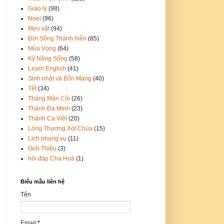
Giáo lý
(98)
Noel
(96)
Mẹo vặt
(94)
Đời Sống Thánh hiến
(85)
Mùa Vọng
(64)
Kỹ Năng Sống
(58)
Learn English
(41)
Sinh nhật và Bổn Mạng
(40)
Tết
(34)
Tháng Mân Côi
(26)
Thánh Đa Minh
(23)
Thánh Ca Việt
(20)
Lòng Thương Xót Chúa
(15)
Lịch phụng vụ
(11)
Giới Thiệu
(3)
hỏi đáp Cha Hoà
(1)
Biểu mẫu liên hệ
Tên
Email
*