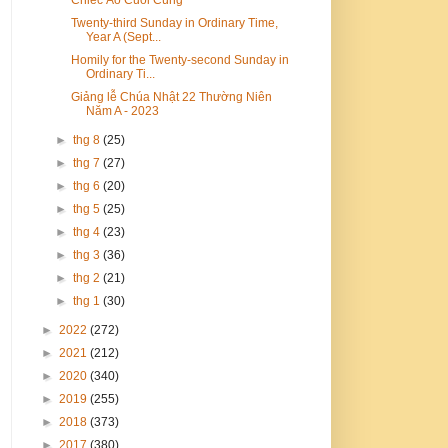
Twenty-third Sunday in Ordinary Time,
Year A (Sept...
Homily for the Twenty-second Sunday in
Ordinary Ti...
Giảng lễ Chúa Nhật 22 Thường Niên
Năm A - 2023
►
thg 8
(25)
►
thg 7
(27)
►
thg 6
(20)
►
thg 5
(25)
►
thg 4
(23)
►
thg 3
(36)
►
thg 2
(21)
►
thg 1
(30)
►
2022
(272)
►
2021
(212)
►
2020
(340)
►
2019
(255)
►
2018
(373)
►
2017
(380)