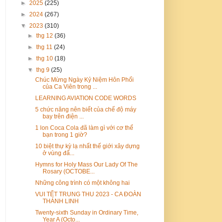
►
2025
(225)
►
2024
(267)
▼
2023
(310)
►
thg 12
(36)
►
thg 11
(24)
►
thg 10
(18)
▼
thg 9
(25)
Chúc Mừng Ngày Kỷ Niệm Hôn Phối
của Ca Viên trong ...
LEARNING AVIATION CODE WORDS
5 chức năng nên biết của chế độ máy
bay trên điện ...
1 lon Coca Cola đã làm gì với cơ thể
bạn trong 1 giờ?
10 biệt thự kỳ lạ nhất thế giới xây dựng
ở vùng đấ...
Hymns for Holy Mass Our Lady Of The
Rosary (OCTOBE...
Những công trình có một không hai
VUI TẾT TRUNG THU 2023 - CA ĐOÀN
THÁNH LINH
Twenty-sixth Sunday in Ordinary Time,
Year A (Octo...