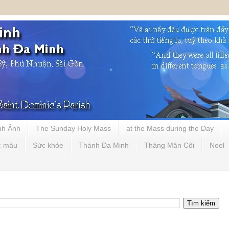
nh Ảnh
The Sunday Holy Mass
at the Mass during the Day
c màu
Sức khỏe
Thánh Đa Minh
Tháng Mân Côi
Noel