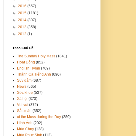
►
2016
(557)
►
2015
(1181)
►
2014
(807)
►
2013
(358)
►
2012
(1)
Theo Chủ Đề
The Sunday Holy Mass
(1841)
Hoạt Động
(852)
English Hymn
(709)
Thánh Ca Tiếng Anh
(690)
Suy gẫm
(687)
News
(565)
Sức khoẻ
(537)
Xã hội
(373)
Vui vui
(372)
Sắc màu
(352)
at the Mass during the Day
(280)
Hình Ảnh
(202)
Mùa Chay
(128)
Mùa Phục Sinh
(112)