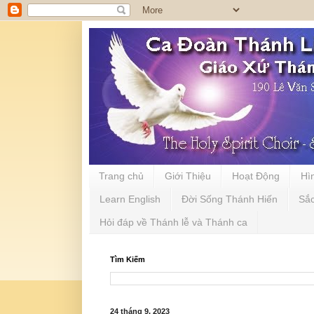
Trang chủ
Giới Thiệu
Hoạt Động
Hì
Learn English
Đời Sống Thánh Hiến
Sắ
Hỏi đáp về Thánh lễ và Thánh ca
Tìm Kiếm
24 tháng 9, 2023