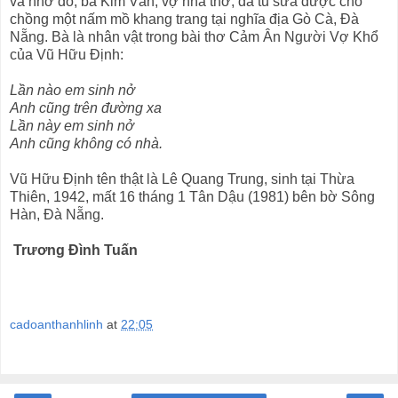
và nhờ đó, bà Kim Vân, vợ nhà thơ, đã tu sửa được cho
chồng một nấm mồ khang trang tại nghĩa địa Gò Cà, Đà
Nẵng. Bà là nhân vật trong bài thơ Cảm Ân Người Vợ Khổ
của Vũ Hữu Định:
Lần nào em sinh nở
Anh cũng trên đường xa
Lần này em sinh nở
Anh cũng không có nhà.
Vũ Hữu Định tên thật là Lê Quang Trung, sinh tại Thừa
Thiên, 1942, mất 16 tháng 1 Tân Dậu (1981) bên bờ Sông
Hàn, Đà Nẵng.
Trương Đình Tuấn
cadoanthanhlinh
at
22:05