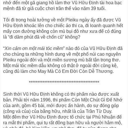
nhớ đến một gã giang hồ làm thơ Vũ Hữu Định tài hoa bạc
mệnh đã từ giã cuộc chơi trần thế vào năm 39 tuổi.
Tôi đi trong hoài tưởng về một Pleiku ngày ấy đã được Vũ
Hữu Định khoác lên cho chiếc áo thi ca, đi loanh quanh hết
mấy con đường không còn mù bụi đỏ như xưa để có đúng
là “đi dăm phút đã về chốn cũ” không?
“
Xin cảm ơn một mái tóc mềm
” nào đó của Vũ Hữu Định đã
cho chúng ta những hình dung về một phố núi cao nguyên
Pleiku ngoài đời và một miền sương mù bất tận trong thơ.
Một mái tóc mềm dẫu không có thật ở ngoài đời cũng kệ,
cũng đủ làm cho May Mà Có Em Đời Còn Dễ Thương.
*****************************************
Sinh thời Vũ Hữu Định không có thi phẩm nào được xuất
bản. Phải tới năm 1996, thi phẩm Còn Một Chút Gì Để Nhớ
của anh, gồm 45 bài, mới được ấn hành, do sự đóng góp
(công và của) của bằng hữu, nhất là của Trần Từ Duy.
Một đêm thơ Vũ Hữu Định được tổ chức tại Phú Nhuận để
ra mắt thi phẩm, qui tụ rất đông bạn hữu và người hâm mộ,