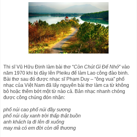
Thi sĩ Vũ Hữu Định làm bài thơ “
Còn Chút Gì Để Nhớ
” vào
năm 1970 khi bị đày lên Pleiku để làm Lao công đào binh.
Bài thơ sau đó được nhạc sĩ Phạm Duy – “ông vua” phổ
nhạc của Việt Nam đã lấy nguyên bài thơ làm ca từ không
bỏ hoặc thêm bớt một từ nào cả. Bản nhạc nhanh chóng
được công chúng đón nhận:
phố núi cao phố núi đầy sương
phố núi cây xanh trời thấp thật buồn
anh khách lạ đi lên đi xuống
may mà có em đời còn dễ thương