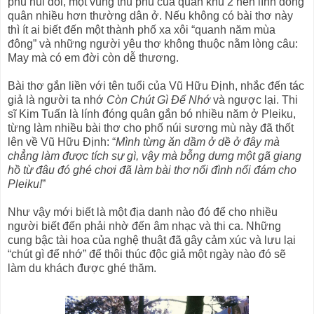
phủ núi đồi, một vùng thủ phủ của quân khu 2 nên lính đóng
quân nhiều hơn thường dân ở. Nếu không có bài thơ này
thì ít ai biết đến một thành phố xa xôi “quanh năm mùa
đông” và những người yêu thơ không thuộc nằm lòng câu:
May mà có em đời còn dễ thương.
Bài thơ gắn liền với tên tuổi của Vũ Hữu Định, nhắc đến tác
giả là người ta nhớ
Còn Chút Gì Để Nhớ
và ngược lại. Thi
sĩ Kim Tuấn là lính đóng quân gắn bó nhiều năm ở Pleiku,
từng làm nhiều bài thơ cho phố núi sương mù này đã thốt
lên về Vũ Hữu Định: “
Mình từng ăn dầm ở dề ở đây mà
chẳng làm được tích sự gì, vậy mà bỗng dưng một gã giang
hồ từ đâu đó ghé chơi đã làm bài thơ nổi đình nổi đám cho
Pleiku!
”
Như vậy mới biết là một địa danh nào đó để cho nhiều
người biết đến phải nhờ đến âm nhạc và thi ca. Những
cung bậc tài hoa của nghệ thuật đã gây cảm xúc và lưu lại
“chút gì để nhớ” để thôi thúc độc giả một ngày nào đó sẽ
làm du khách được ghé thăm.