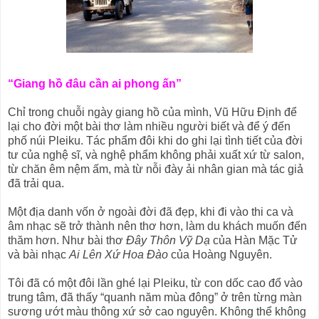
“Giang hồ đâu cần ai phong ấn”
Chỉ trong chuỗi ngày giang hồ của mình, Vũ Hữu Định để
lại cho đời một bài thơ làm nhiều người biết và để ý đến
phố núi Pleiku. Tác phẩm đôi khi do ghi lại tình tiết của đời
tư của nghệ sĩ, và nghệ phẩm không phải xuất xứ từ salon,
từ chăn êm nệm ấm, mà từ nỗi đày ải nhân gian mà tác giả
đã trải qua.
Một địa danh vốn ở ngoài đời đã đẹp, khi đi vào thi ca và
âm nhạc sẽ trở thành nên thơ hơn, làm du khách muốn đến
thăm hơn. Như bài thơ
Đây Thôn Vỹ Dạ
của Hàn Mặc Tử
và bài nhạc
Ai Lên Xứ Hoa Đào
của Hoàng Nguyên.
Tôi đã có một đôi lần ghé lại Pleiku, từ con dốc cao đổ vào
trung tâm, đã thấy “quanh năm mùa đông” ở trên từng màn
sương ướt màu thông xứ sở cao nguyên. Không thể không