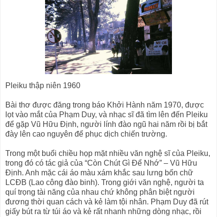
Pleiku thập niên 1960
Bài thơ được đăng trong báo Khởi Hành năm 1970, được
lọt vào mắt của Phạm Duy, và nhạc sĩ đã tìm lên đến Pleiku
để gặp Vũ Hữu Định, người lính đào ngũ hai năm rồi bị bắt
đày lên cao nguyên để phục dịch chiến trường.
Trong một buổi chiều họp mặt nhiều văn nghệ sĩ của Pleiku,
trong đó có tác giả của “Còn Chút Gì Để Nhớ” – Vũ Hữu
Định. Anh mặc cái áo màu xám khắc sau lưng bốn chữ
LCĐB (Lao công đào binh). Trong giới văn nghệ, người ta
quí trọng tài năng của nhau chứ không phân biệt người
đương thời quan cách và kẻ làm tội nhân. Phạm Duy đã rút
giấy bút ra từ túi áo và kẻ rất nhanh những dòng nhạc, rồi