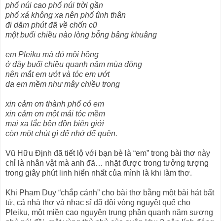
phố núi cao phố núi trời gần
phố xá không xa nên phố tình thân
đi dăm phút đã về chốn cũ
một buổi chiều nào lòng bỗng bâng khuâng
em Pleiku má đỏ môi hồng
ở đây buổi chiều quanh năm mùa đông
nên mắt em ướt và tóc em ướt
da em mềm như mây chiều trong
xin cảm ơn thành phố có em
xin cảm ơn một mái tóc mềm
mai xa lắc bên đồn biên giới
còn một chút gì để nhớ để quên.
Vũ Hữu Định đã tiết lộ với bạn bè là “em” trong bài thơ này
chỉ là nhân vật mà anh đã… nhặt được trong tưởng tượng
trong giây phút linh hiển nhất của mình là khi làm thơ.
Khi Phạm Duy “chắp cánh” cho bài thơ bằng một bài hát bất
tử, cả nhà thơ và nhạc sĩ đã đội vòng nguyệt quế cho
Pleiku, một miền cao nguyên trung phần quanh năm sương