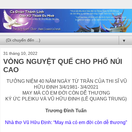
▼
31 tháng 10, 2022
VÒNG NGUYỆT QUẾ CHO PHỐ NÚI
CAO
TƯỞNG NIỆM 40 NĂM NGÀY TỪ TRẦN CỦA THI SĨ VŨ
HỮU ĐỊNH 3/4/1981- 3/4/2021
MAY MÀ CÓ EM ĐỜI CÒN DỄ THƯƠNG
KÝ ỨC PLEIKU VÀ VŨ HỮU ĐỊNH (LÊ QUANG TRUNG)
Trương Đình Tuấn
Nhà thơ Vũ Hữu Định: “May mà có em đời còn dễ thương”