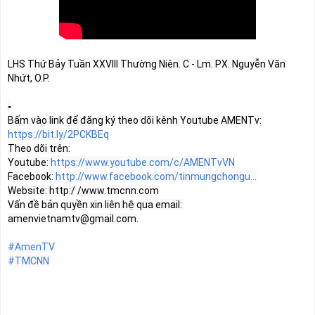
LHS Thứ Bảy Tuần XXVIII Thường Niên. C - Lm. PX. Nguyễn Văn 
Nhứt, O.P.

-
Bấm vào link để đăng ký theo dõi kênh Youtube AMENTv: 
https://bit.ly/2PCKBEq
Theo dõi trên:

Youtube: 
https://www.youtube.com/c/AMENTvVN
Facebook: 
http://www.facebook.com/tinmungchongu...
Website: http:/ /www.tmcnn.com

Vấn đề bản quyền xin liên hệ qua email: 
amenvietnamtv@gmail.com
.

#AmenTV
#TMCNN