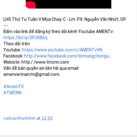
LHS Thứ Tư Tuần V Mùa Chay. C - Lm. PX. Nguyễn Văn Nhứt, OP.

---

Bấm vào link để đăng ký theo dõi kênh Youtube AMENTv: 
https://bit.ly/2PCKBEq
Theo dõi trên:

Youtube: 
https://www.youtube.com/c/AMENTvVN
Facebook: 
http://www.facebook.com/tinmungchongu...
Website: http:/ /www.tmcnn.com

Vấn đề bản quyền xin liên hệ qua email: 
amenvietnamtv@gmail.com
.

#AmenTV
#TMCNN
cadoanthanhlinh
at
12:50