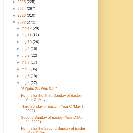
►
2025
(225)
►
2024
(267)
►
2023
(310)
▼
2022
(272)
►
thg 12
(28)
►
thg 11
(17)
►
thg 10
(26)
►
thg 9
(16)
►
thg 8
(22)
►
thg 7
(17)
►
thg 6
(36)
►
thg 5
(18)
▼
thg 4
(27)
"6 Quốc Gia Độc Đáo"
Hymns for the Third Sunday of Easter -
Year C (May...
Third Sunday of Easter - Year C (May 1,
2022)
Second Sunday of Easter - Year C (April
24, 2022)
Hymns for the Second Sunday of Easter
- Year C (Ap...