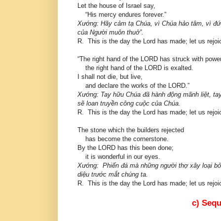
Let the house of Israel say,
“His mercy endures forever.”
Xướng: Hãy cảm tạ Chúa, vì Chúa hảo tâm, vì đức 
của Người muôn thuở”.
R. This is the day the Lord has made; let us rejoi
“The right hand of the LORD has struck with powe
the right hand of the LORD is exalted.
I shall not die, but live,
and declare the works of the LORD.”
Xướng: Tay hữu Chúa đã hành động mãnh liệt, tay 
sẽ loan truyền công cuộc của Chúa.
R. This is the day the Lord has made; let us rejoi
The stone which the builders rejected
has become the cornerstone.
By the LORD has this been done;
it is wonderful in our eyes.
Xướng: Phiến đá mà những người thợ xây loại bỏ,
diệu trước mắt chúng ta.
R. This is the day the Lord has made; let us rejoi
c) Seq