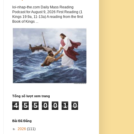
loi-nhap-the.com Daily Mass Reading
Podcast for August 9, 2026 First Reading (1
Kings 19:9a, 11-13a) A reading from the first
Book of Kings ...
Tổng số lượt xem trang
4
5
5
0
0
1
0
Bài Đã Đăng
►
2026
(111)