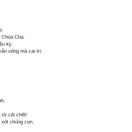
ẹ:
ới Chúa Cha.
ệu kỳ,
ẫn sống mà cai trị.
nh,
 từ cõi chết!
 xót chúng con.