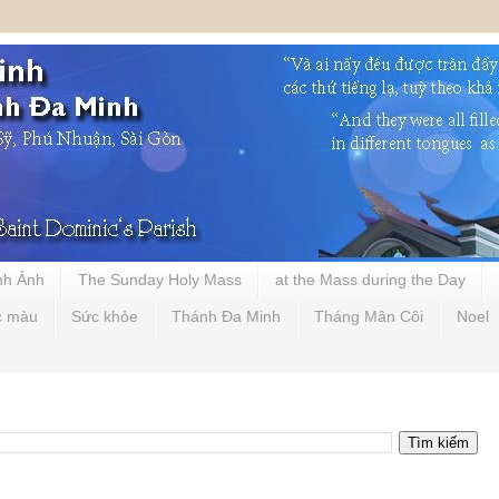
nh Ảnh
The Sunday Holy Mass
at the Mass during the Day
c màu
Sức khỏe
Thánh Đa Minh
Tháng Mân Côi
Noel