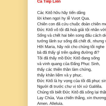
Ca Tiếp Liên
Các Kitô hữu hãy tiến dâng
lời khen ngợi hy lễ Vượt Qua.
Chiên con đã cứu chuộc đoàn chiên m
Ðức Kitô vô tội đã hoà giải tội nhân v
Sống và chết hai bên song đấu cách di
tướng lãnh sự sống đã chết đi, nhưng v
Hỡi Maria, hãy nói cho chúng tôi nghe
bà đã thấy gì trên quãng đường đi?
Tôi đã thấy mồ Ðức Kitô đang sống
và vinh quang của Ðấng Phục Sinh,
thấy các thiên thần làm chứng,
thấy khăn liệm và y phục.
Ðức Kitô là hy vọng của tôi đã phục si
Người đi trước chư vị tới xứ Galilêa.
Chúng tôi biết Ðức Kitô đã sống lại thật
Lạy Chúa, Vua chiến thắng, xin thương
Amen. Alleluia.