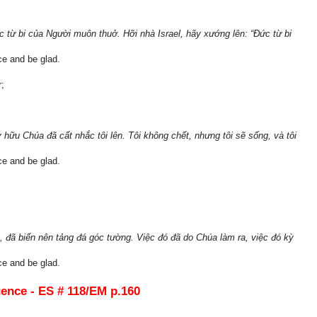
từ bi của Người muôn thuở. Hỡi nhà Israel, hãy xướng lên: “Ðức từ bi
ce and be glad.
r;
hữu Chúa đã cất nhắc tôi lên. Tôi không chết, nhưng tôi sẽ sống, và tôi
ce and be glad.
 đã biến nên tảng đá góc tường. Việc đó đã do Chúa làm ra, việc đó kỳ
ce and be glad.
uence -
ES # 118/EM p.160