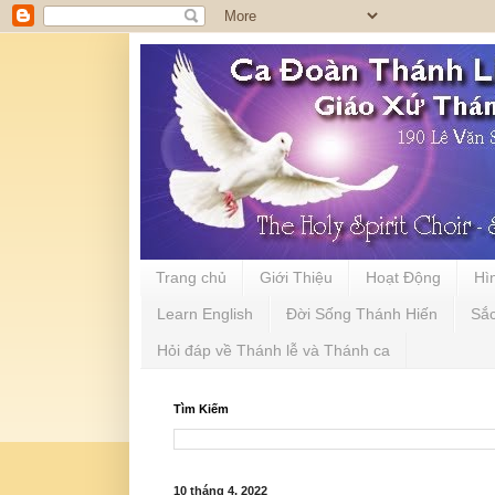
Trang chủ
Giới Thiệu
Hoạt Động
Hì
Learn English
Đời Sống Thánh Hiến
Sắ
Hỏi đáp về Thánh lễ và Thánh ca
Tìm Kiếm
10 tháng 4, 2022