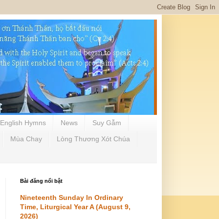
English Hymns
News
Suy Gẫm
Mùa Chay
Lòng Thương Xót Chúa
Bài đăng nổi bật
Nineteenth Sunday In Ordinary
Time, Liturgical Year A (August 9,
2026)