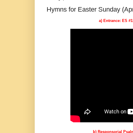
Hymns for Easter Sunday (Apr
a) Entrance: ES #
b) Responsorial Psalm