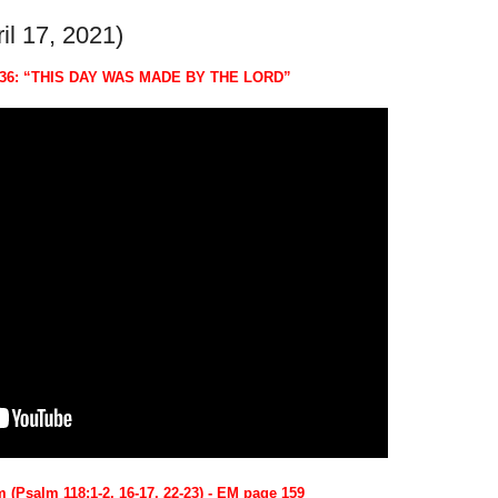
il 17, 2021)
136: “THIS DAY WAS MADE BY THE LORD”
 (Psalm 118:1-2, 16-17, 22-23) - EM page 159