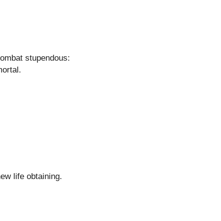
 combat stupendous:
ortal.
ew life obtaining.
!