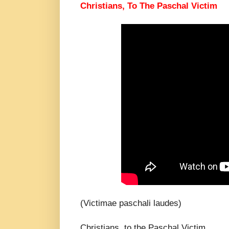
Christians, To The Paschal Victim
(Victimae paschali laudes)
Christians, to the Paschal Victim