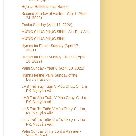
Hợp ca Halleluia của Handel
Second Sunday of Easter - Year C (April
24, 2022)
Easter Sunday (April 17, 2022)
MỪNG CHÚA PHỤC SINH - ALLELUIA!!!
MỪNG CHÚA PHỤC SINH
Hymns for Easter Sunday (April 17,
2021)
Homily for Palm Sunday - Year C (April
10, 2022)
Palm Sunday - Year C (April 10, 2022)
Hymns for the Palm Sunday of the
Lord’s Passion - ...
LHS Thứ Bảy Tuần V Mùa Chay. C - Lm.
PX. Nguyễn Vă...
LHS Thứ Sáu Tuần V Mùa Chay. C - Lm.
PX. Nguyễn Vă...
LHS Thứ Tư Tuần V Mùa Chay. C - Lm.
PX. Nguyễn Văn...
LHS Thứ Ba Tuần V Mùa Chay. C - Lm.
PX. Nguyễn Văn...
Palm Sunday of the Lord’s Passion -
Year C (April ...