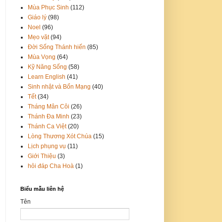
Mùa Phục Sinh
(112)
Giáo lý
(98)
Noel
(96)
Mẹo vặt
(94)
Đời Sống Thánh hiến
(85)
Mùa Vọng
(64)
Kỹ Năng Sống
(58)
Learn English
(41)
Sinh nhật và Bổn Mạng
(40)
Tết
(34)
Tháng Mân Côi
(26)
Thánh Đa Minh
(23)
Thánh Ca Việt
(20)
Lòng Thương Xót Chúa
(15)
Lịch phụng vụ
(11)
Giới Thiệu
(3)
hỏi đáp Cha Hoà
(1)
Biểu mẫu liên hệ
Tên