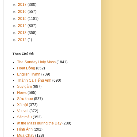
►
2017
(380)
►
2016
(557)
►
2015
(1181)
►
2014
(807)
►
2013
(358)
►
2012
(1)
Theo Chủ Đề
The Sunday Holy Mass
(1841)
Hoạt Động
(852)
English Hymn
(709)
Thánh Ca Tiếng Anh
(690)
Suy gẫm
(687)
News
(565)
Sức khoẻ
(537)
Xã hội
(373)
Vui vui
(372)
Sắc màu
(352)
at the Mass during the Day
(280)
Hình Ảnh
(202)
Mùa Chay
(128)