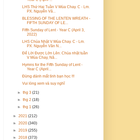
LHS Thứ Hai Tuần V Mùa Chay. C - Lm.
PX. Nguyễn Vă...
BLESSING OF THE LENTEN WREATH -
FIFTH SUNDAY OF LE...
Fifth Sunday of Lent - Year C (April 3,
2022)
LHS Chúa Nhật V Mùa Chay. C - Lm.
PX. Nguyễn Văn N...
Để Lời Được Lớn Lên: Chúa nhật tuần
V Mùa Chay, Nă...
Hymns for the Fifth Sunday of Lent -
Year C (April...
Đừng đánh mất tình bạn học !!!
Vui lòng xem và suy nghĩ
►
thg 3
(21)
►
thg 2
(18)
►
thg 1
(26)
►
2021
(212)
►
2020
(340)
►
2019
(255)
►
2018
(373)