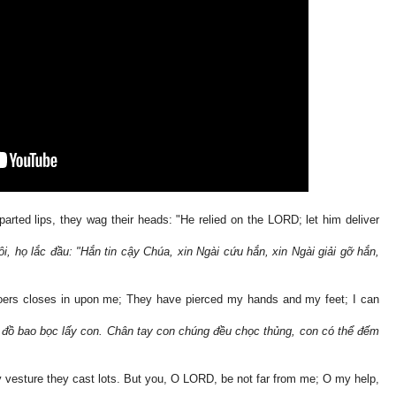
rted lips, they wag their heads: "He relied on the LORD; let him deliver
, họ lắc đầu: "Hắn tin cậy Chúa, xin Ngài cứu hắn, xin Ngài giải gỡ hắn,
oers closes in upon me; They have pierced my hands and my feet; I can
 đồ bao bọc lấy con. Chân tay con chúng đều chọc thủng, con có thể đếm
vesture they cast lots. But you, O LORD, be not far from me; O my help,