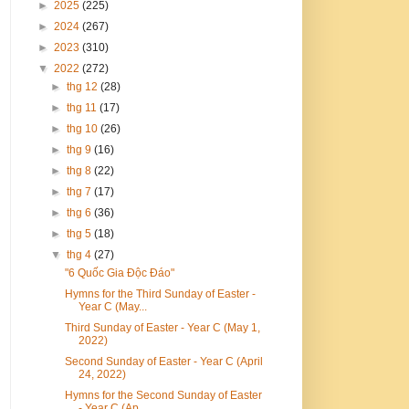
►
2025
(225)
►
2024
(267)
►
2023
(310)
▼
2022
(272)
►
thg 12
(28)
►
thg 11
(17)
►
thg 10
(26)
►
thg 9
(16)
►
thg 8
(22)
►
thg 7
(17)
►
thg 6
(36)
►
thg 5
(18)
▼
thg 4
(27)
"6 Quốc Gia Độc Đáo"
Hymns for the Third Sunday of Easter -
Year C (May...
Third Sunday of Easter - Year C (May 1,
2022)
Second Sunday of Easter - Year C (April
24, 2022)
Hymns for the Second Sunday of Easter
- Year C (Ap...