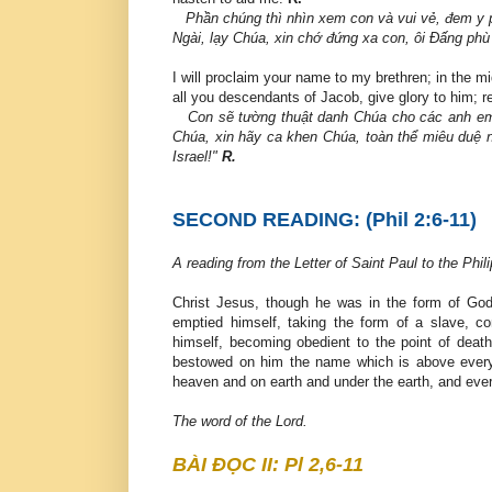
Phần chúng thì nhìn xem con và vui vẻ, đem y p
Ngài, lạy Chúa, xin chớ đứng xa con, ôi Ðấng phù 
I will proclaim your name to my brethren; in the m
all you descendants of Jacob, give glory to him; r
Con sẽ tường thuật danh Chúa cho các anh em,
Chúa, xin hãy ca khen Chúa, toàn thể miêu duệ 
Israel!"
R.
SECOND READING: (Phil 2:6-11)
A reading from the Letter of Saint Paul to the Phil
Christ Jesus, though he was in the form of God
emptied himself, taking the form of a slave, 
himself, becoming obedient to the point of deat
bestowed on him the name which is above every
heaven and on earth and under the earth, and every
The word of the Lord.
BÀI ĐỌC II: Pl 2,6-11