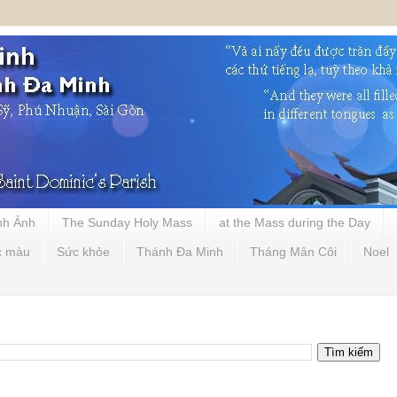
nh Ảnh
The Sunday Holy Mass
at the Mass during the Day
c màu
Sức khỏe
Thánh Đa Minh
Tháng Mân Côi
Noel