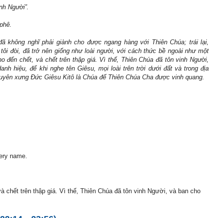
nh Người”.
pphê.
đã không nghĩ phải giành cho được ngang hàng với Thiên Chúa; trái lại,
ôi đòi, đã trở nên giống như loài người, với cách thức bề ngoài như một
 đến chết, và chết trên thập giá. Vì thế, Thiên Chúa đã tôn vinh Người,
h hiệu, để khi nghe tên Giêsu, mọi loài trên trời dưới đất và trong địa
 tuyên xưng Ðức Giêsu Kitô là Chúa để Thiên Chúa Cha được vinh quang.
ery name.
và chết trên thập giá. Vì thế, Thiên Chúa đã tôn vinh Người, và ban cho