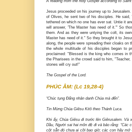
A reading from the holy Gospel according to Sain
Jesus proceeded on his journey up to Jerusalem.
of Olives, he sent two of his disciples. He said, 
tethered on which no one has ever sat. Untie it an
will answer, 'The Master has need of it.'" So th
them. And as they were untying the colt, its ow
Master has need of it." So they brought it to Jesu
along, the people were spreading their cloaks on 
the whole multitude of his disciples began to 
proclaimed: "Blessed is the king who comes in t
the Pharisees in the crowd said to him, "Teacher, re
stones will cry out!"
The Gospel of the Lord.
PHÚC ÂM: (Lc 19,28-4)
“Chúc tụng Ðấng nhân danh Chúa mà đến”.
Tin Mừng Chúa Giêsu Kitô theo Thánh Luca.
Khi ấy, Chúa Giêsu đi trước lên Giêrusalem. Và x
Dầu, Người sai hai môn đệ đi và bảo rằng: “Các c
cột sẵn đó chưa ai cỡi bao giờ; các con hãy mở 