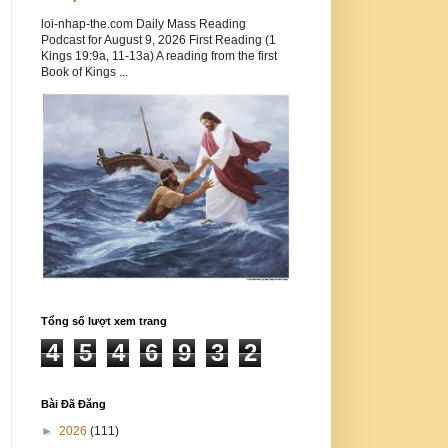
loi-nhap-the.com Daily Mass Reading
Podcast for August 9, 2026 First Reading (1
Kings 19:9a, 11-13a) A reading from the first
Book of Kings ...
Tổng số lượt xem trang
4
5
4
6
9
3
2
Bài Đã Đăng
►
2026
(111)