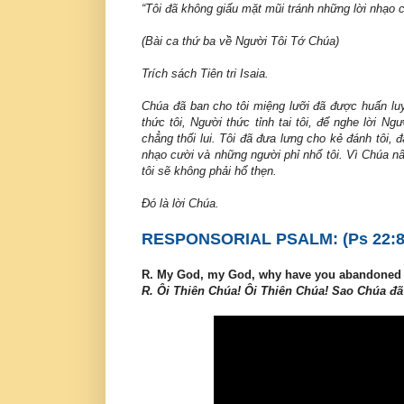
“Tôi đã không giấu mặt mũi tránh những lời nhạo cư
(Bài ca thứ ba về Người Tôi Tớ Chúa)
Trích sách Tiên tri Isaia.
Chúa đã ban cho tôi miệng lưỡi đã được huấn luy
thức tôi, Người thức tỉnh tai tôi, để nghe lời N
chẳng thối lui. Tôi đã đưa lưng cho kẻ đánh tôi, 
nhạo cười và những người phỉ nhổ tôi. Vì Chúa nâng
tôi sẽ không phải hổ thẹn.
Ðó là lời Chúa.
RESPONSORIAL PSALM: (Ps 22:8-9,
R. My God, my God, why have you abandoned
R. Ôi Thiên Chúa! Ôi Thiên Chúa! Sao Chúa đ