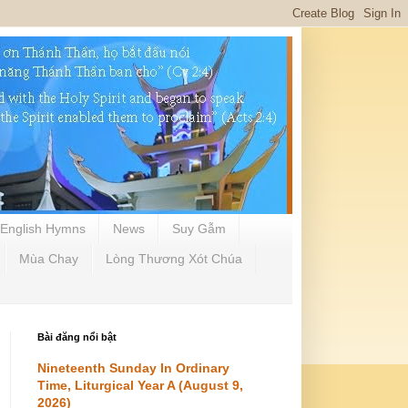
English Hymns
News
Suy Gẫm
Mùa Chay
Lòng Thương Xót Chúa
Bài đăng nổi bật
Nineteenth Sunday In Ordinary
Time, Liturgical Year A (August 9,
2026)