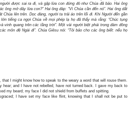
 người được sai ra đi, và gặp lừa con đứng đó như Chúa đã bảo. Hai ông
các ông mở dây lừa con?” Hai ông đáp: “Vì Chúa cần đến nó”. Hai ông dắt
t Chúa lên trên. Dọc đàng, người ta trải áo trên lối đi. Khi Người đến gần
 lớn tiếng ca ngợi Chúa về mọi phép lạ họ đã thấy mà rằng: “Chúc tụng
 vinh quang trên các tầng trời”. Một vài người biệt phái trong đám đông
các môn đệ Ngài đi”. Chúa Giêsu nói: “Tôi bảo cho các ông biết: nếu họ
 that I might know how to speak to the weary a word that will rouse them.
 hear; and I have not rebelled, have not turned back. I gave my back to
d my beard; my face I did not shield from buffets and spitting.
raced; I have set my face like flint, knowing that I shall not be put to