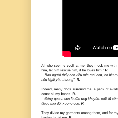
All who see me scoff at me; they mock me with pa
him, let him rescue him, if he loves him."
R.
Bao người thấy con đều mỉa mai con, họ bĩu môi
nếu Ngài yêu thương".
R.
Indeed, many dogs surround me, a pack of evild
count all my bones.
R.
Ðứng quanh con là đàn ưng khuyển, một lũ côn
được mọi đốt xương con.
R.
They divide my garments among them, and for my 
hasten to aid me.
R.