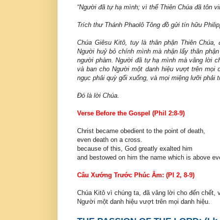
“Người đã tự hạ mình; vì thế Thiên Chúa đã tôn vi
Trích thư Thánh Phaolô Tông đồ gửi tín hữu Phili
Chúa Giêsu Kitô, tuy là thân phận Thiên Chúa, 
Người huỷ bỏ chính mình mà nhận lấy thân phận t
người phàm. Người đã tự hạ mình mà vâng lời cho
và ban cho Người một danh hiệu vượt trên mọi dan
ngục phải quỳ gối xuống, và mọi miệng lưỡi phải
Ðó là lời Chúa.
Verse Before the Gospel (Phil 2:8-9)
Christ became obedient to the point of death,
even death on a cross.
because of this, God greatly exalted him
and bestowed on him the name which is above ev
Câu Xướng Trước Phúc Âm: (Pl 2, 8-9)
Chúa Kitô vì chúng ta, đã vâng lời cho đến chết, 
Người một danh hiệu vượt trên mọi danh hiệu.