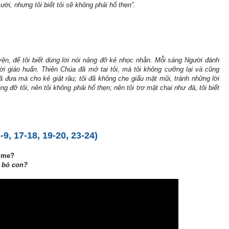
ời, nhưng tôi biết tôi sẽ không phải hổ thẹn”.
ện, để tôi biết dùng lời nói nâng đỡ kẻ nhọc nhằn. Mỗi sáng Người đánh
gười giáo huấn. Thiên Chúa đã mở tai tôi, mà tôi không cưỡng lại và cũng
đã đưa má cho kẻ giật râu; tôi đã không che giấu mặt mũi, tránh những lời
 đỡ tôi, nên tôi không phải hổ thẹn; nên tôi trơ mặt chai như đá, tôi biết
 17-18, 19-20, 23-24)
 me?
ã bỏ con?