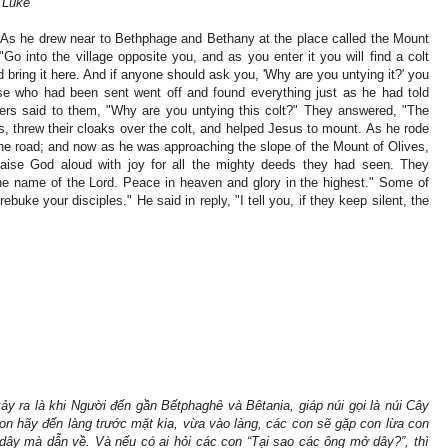
t Luke
 As he drew near to Bethphage and Bethany at the place called the Mount
"Go into the village opposite you, and as you enter it you will find a colt
d bring it here. And if anyone should ask you, 'Why are you untying it?' you
ose who had been sent went off and found everything just as he had told
ners said to them, "Why are you untying this colt?" They answered, "The
s, threw their cloaks over the colt, and helped Jesus to mount. As he rode
the road; and now as he was approaching the slope of the Mount of Olives,
praise God aloud with joy for all the mighty deeds they had seen. They
he name of the Lord. Peace in heaven and glory in the highest." Some of
buke your disciples." He said in reply, "I tell you, if they keep silent, the
ảy ra là khi Người đến gần Bếtphaghê và Bêtania, giáp núi gọi là núi Cây
on hãy đến làng trước mặt kia, vừa vào làng, các con sẽ gặp con lừa con
dây mà dẫn về. Và nếu có ai hỏi các con “Tại sao các ông mở dây?”, thì