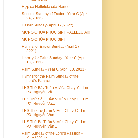
Hợp ca Halleluia của Handel
Second Sunday of Easter - Year C (April
24, 2022)
Easter Sunday (April 17, 2022)
MỪNG CHÚA PHỤC SINH - ALLELUIA!!!
MỪNG CHÚA PHỤC SINH
Hymns for Easter Sunday (April 17,
2021)
Homily for Palm Sunday - Year C (April
10, 2022)
Palm Sunday - Year C (April 10, 2022)
Hymns for the Palm Sunday of the
Lord’s Passion - ...
LHS Thứ Bảy Tuần V Mùa Chay. C - Lm.
PX. Nguyễn Vă...
LHS Thứ Sáu Tuần V Mùa Chay. C - Lm.
PX. Nguyễn Vă...
LHS Thứ Tư Tuần V Mùa Chay. C - Lm.
PX. Nguyễn Văn...
LHS Thứ Ba Tuần V Mùa Chay. C - Lm.
PX. Nguyễn Văn...
Palm Sunday of the Lord’s Passion -
Year C (April ...