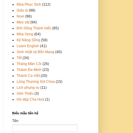
Mùa Phục Sinh
(112)
Giáo lý
(98)
Noel
(96)
Mẹo vặt
(94)
Đời Sống Thánh hiến
(85)
Mùa Vọng
(64)
Kỹ Năng Sống
(58)
Learn English
(41)
Sinh nhật và Bổn Mạng
(40)
Tết
(34)
Tháng Mân Côi
(26)
Thánh Đa Minh
(23)
Thánh Ca Việt
(20)
Lòng Thương Xót Chúa
(15)
Lịch phụng vụ
(11)
Giới Thiệu
(3)
hỏi đáp Cha Hoà
(1)
Biểu mẫu liên hệ
Tên