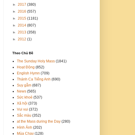
►
2017
(380)
►
2016
(557)
►
2015
(1181)
►
2014
(807)
►
2013
(358)
►
2012
(1)
Theo Chủ Đề
The Sunday Holy Mass
(1841)
Hoạt Động
(852)
English Hymn
(709)
Thánh Ca Tiếng Anh
(690)
Suy gẫm
(687)
News
(565)
Sức khoẻ
(537)
Xã hội
(373)
Vui vui
(372)
Sắc màu
(352)
at the Mass during the Day
(280)
Hình Ảnh
(202)
Mùa Chay
(128)