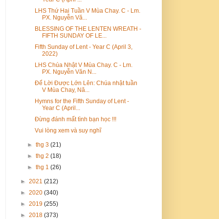
LHS Thứ Hai Tuần V Mùa Chay. C - Lm.
PX. Nguyễn Vă...
BLESSING OF THE LENTEN WREATH -
FIFTH SUNDAY OF LE...
Fifth Sunday of Lent - Year C (April 3,
2022)
LHS Chúa Nhật V Mùa Chay. C - Lm.
PX. Nguyễn Văn N...
Để Lời Được Lớn Lên: Chúa nhật tuần
V Mùa Chay, Nă...
Hymns for the Fifth Sunday of Lent -
Year C (April...
Đừng đánh mất tình bạn học !!!
Vui lòng xem và suy nghĩ
►
thg 3
(21)
►
thg 2
(18)
►
thg 1
(26)
►
2021
(212)
►
2020
(340)
►
2019
(255)
►
2018
(373)