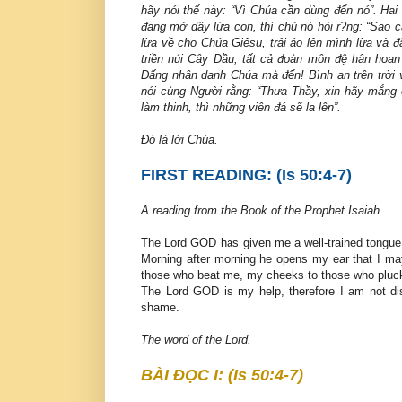
hãy nói thế này: “Vì Chúa cần dùng đến nó”. Hai
đang mở dây lừa con, thì chủ nó hỏi r?ng: “Sao 
lừa về cho Chúa Giêsu, trải áo lên mình lừa và đặ
triền núi Cây Dầu, tất cả đoàn môn đệ hân hoan
Ðấng nhân danh Chúa mà đến! Bình an trên trời và
nói cùng Người rằng: “Thưa Thầy, xin hãy mắng 
làm thinh, thì những viên đá sẽ la lên”.
Ðó là lời Chúa.
FIRST READING: (Is 50:4-7)
A reading from the Book of the Prophet Isaiah
The Lord GOD has given me a well-trained tongue,
Morning after morning he opens my ear that I may
those who beat me, my cheeks to those who plucke
The Lord GOD is my help, therefore I am not disg
shame.
The word of the Lord.
BÀI ĐỌC I: (Is 50:4-7)