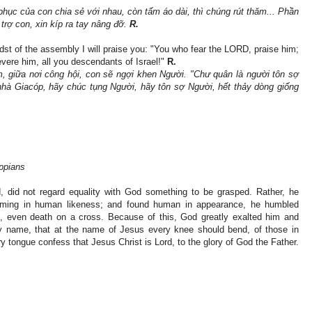
hục của con chia sẻ với nhau, còn tấm áo dài, thì chúng rút thăm... Phần
trợ con, xin kíp ra tay nâng đỡ.
R.
idst of the assembly I will praise you: "You who fear the LORD, praise him;
evere him, all you descendants of Israel!"
R.
 giữa nơi công hội, con sẽ ngợi khen Người. "Chư quân là người tôn sợ
nhà Giacóp, hãy chúc tụng Người, hãy tôn sợ Người, hết thảy dòng giống
ippians
, did not regard equality with God something to be grasped. Rather, he
coming in human likeness; and found human in appearance, he humbled
h, even death on a cross. Because of this, God greatly exalted him and
 name, that at the name of Jesus every knee should bend, of those in
 tongue confess that Jesus Christ is Lord, to the glory of God the Father.