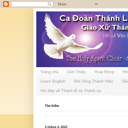
Trang chủ
Giới Thiệu
Hoạt Động
Hì
Learn English
Đời Sống Thánh Hiến
Sắ
Hỏi đáp về Thánh lễ và Thánh ca
Tìm Kiếm
4 tháng 4, 2022