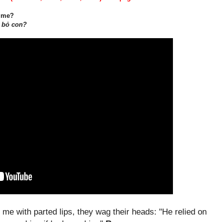
 me?
ã bỏ con?
me with parted lips, they wag their heads: "He relied on