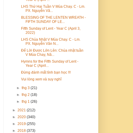
LHS Thứ Hai Tuần V Mùa Chay. C - Lm.
PX. Nguyễn Vă...
BLESSING OF THE LENTEN WREATH -
FIFTH SUNDAY OF LE...
Fifth Sunday of Lent - Year C (April 3,
2022)
LHS Chúa Nhật V Mùa Chay. C - Lm.
PX. Nguyễn Văn N...
Để Lời Được Lớn Lên: Chúa nhật tuần
V Mùa Chay, Nă...
Hymns for the Fifth Sunday of Lent -
Year C (April...
Đừng đánh mất tình bạn học !!!
Vui lòng xem và suy nghĩ
►
thg 3
(21)
►
thg 2
(18)
►
thg 1
(26)
►
2021
(212)
►
2020
(340)
►
2019
(255)
►
2018
(373)