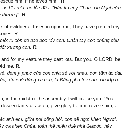
rescue him, if he loves him."
R.
 họ bĩu môi, họ lắc đầu: "Hắn tin cậy Chúa, xin Ngài cứu
u thương".
R.
k of evildoers closes in upon me; They have pierced my
 bones.
R.
một lũ côn đồ bao bọc lấy con. Chân tay con chúng đều
 đốt xương con.
R.
and for my vesture they cast lots. But you, O LORD, be
 aid me.
R.
vẻ, đem y phục của con chia sẻ với nhau, còn tấm áo dài,
húa, xin chớ đứng xa con, ôi Ðấng phù trợ con, xin kíp ra
n; in the midst of the assembly I will praise you: "You
 descendants of Jacob, give glory to him; revere him, all
c anh em, giữa nơi công hội, con sẽ ngợi khen Người.
ãy ca khen Chúa, toàn thể miêu duệ nhà Giacóp, hãy