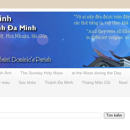
nh Ảnh
The Sunday Holy Mass
at the Mass during the Day
c màu
Sức khỏe
Thánh Đa Minh
Tháng Mân Côi
Noel