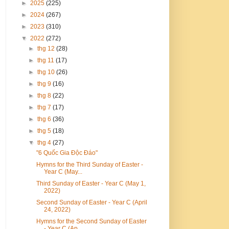
►
2025
(225)
►
2024
(267)
►
2023
(310)
▼
2022
(272)
►
thg 12
(28)
►
thg 11
(17)
►
thg 10
(26)
►
thg 9
(16)
►
thg 8
(22)
►
thg 7
(17)
►
thg 6
(36)
►
thg 5
(18)
▼
thg 4
(27)
"6 Quốc Gia Độc Đáo"
Hymns for the Third Sunday of Easter -
Year C (May...
Third Sunday of Easter - Year C (May 1,
2022)
Second Sunday of Easter - Year C (April
24, 2022)
Hymns for the Second Sunday of Easter
- Year C (Ap...