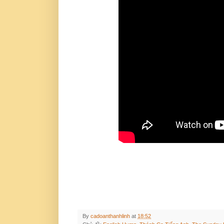
By
cadoanthanhlinh
at
18:52