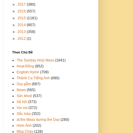
►
2017
(380)
►
2016
(557)
►
2015
(1181)
►
2014
(807)
►
2013
(358)
►
2012
(1)
Theo Chủ Đề
The Sunday Holy Mass
(1841)
Hoạt Động
(852)
English Hymn
(709)
Thánh Ca Tiếng Anh
(690)
Suy gẫm
(687)
News
(565)
Sức khoẻ
(537)
Xã hội
(373)
Vui vui
(372)
Sắc màu
(352)
at the Mass during the Day
(280)
Hình Ảnh
(202)
Mùa Chay
(128)