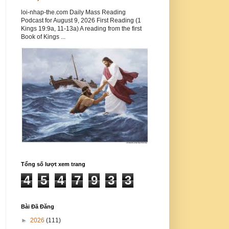
loi-nhap-the.com Daily Mass Reading
Podcast for August 9, 2026 First Reading (1
Kings 19:9a, 11-13a) A reading from the first
Book of Kings ...
Tổng số lượt xem trang
4
5
4
7
9
3
3
Bài Đã Đăng
►
2026
(111)