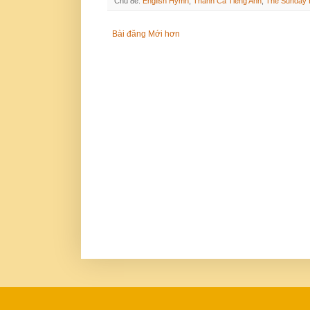
Chủ đề:
English Hymn
,
Thánh Ca Tiếng Anh
,
The Sunday 
Bài đăng Mới hơn