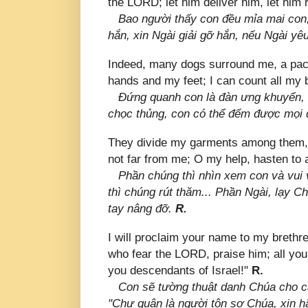
the LORD; let him deliver him, let him 
Bao người thấy con đều mỉa mai con,
hắn, xin Ngài giải gỡ hắn, nếu Ngài yê
Indeed, many dogs surround me, a pac
hands and my feet; I can count all my
Ðứng quanh con là đàn ưng khuyển, 
chọc thủng, con có thể đếm được mọi
They divide my garments among them, 
not far from me; O my help, hasten to
Phần chúng thì nhìn xem con và vui 
thì chúng rút thăm... Phần Ngài, lạy C
tay nâng đỡ.
R.
I will proclaim your name to my brethre
who fear the LORD, praise him; all you
you descendants of Israel!"
R.
Con sẽ tường thuật danh Chúa cho cá
"Chư quân là người tôn sợ Chúa, xin h