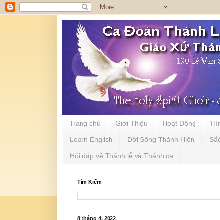
Trang chủ
Giới Thiệu
Hoạt Động
Hì
Learn English
Đời Sống Thánh Hiến
Sắ
Hỏi đáp về Thánh lễ và Thánh ca
Tìm Kiếm
8 tháng 4, 2022