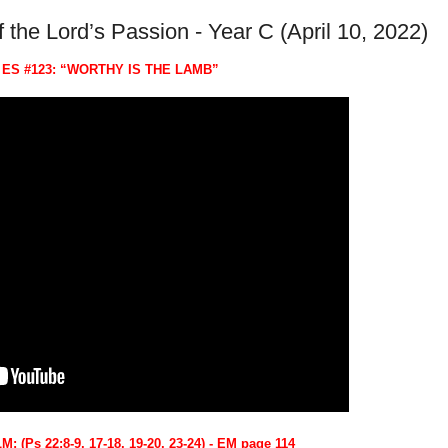
the Lord’s Passion - Year C (April 10, 2022)
: ES #123: “WORTHY IS THE LAMB”
(Ps 22:8-9, 17-18, 19-20, 23-24) - EM page 114