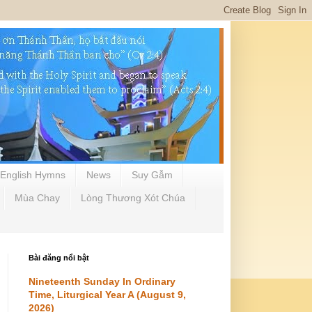
English Hymns
News
Suy Gẫm
Mùa Chay
Lòng Thương Xót Chúa
Bài đăng nổi bật
Nineteenth Sunday In Ordinary
Time, Liturgical Year A (August 9,
2026)