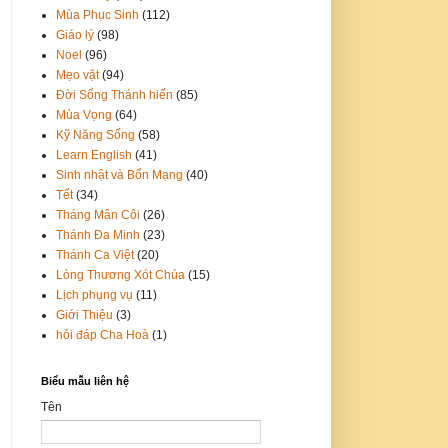
Mùa Phục Sinh
(112)
Giáo lý
(98)
Noel
(96)
Mẹo vặt
(94)
Đời Sống Thánh hiến
(85)
Mùa Vọng
(64)
Kỹ Năng Sống
(58)
Learn English
(41)
Sinh nhật và Bổn Mạng
(40)
Tết
(34)
Tháng Mân Côi
(26)
Thánh Đa Minh
(23)
Thánh Ca Việt
(20)
Lòng Thương Xót Chúa
(15)
Lịch phụng vụ
(11)
Giới Thiệu
(3)
hỏi đáp Cha Hoà
(1)
Biểu mẫu liên hệ
Tên