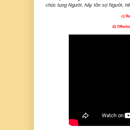
chúc tụng Người, hãy tôn sợ Người, hế
c) R
d) Offert