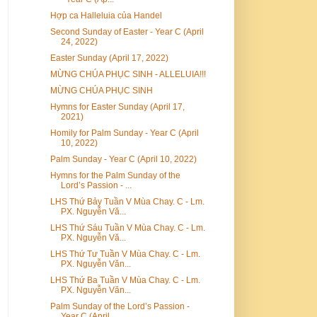
Hợp ca Halleluia của Handel
Second Sunday of Easter - Year C (April
24, 2022)
Easter Sunday (April 17, 2022)
MỪNG CHÚA PHỤC SINH - ALLELUIA!!!
MỪNG CHÚA PHỤC SINH
Hymns for Easter Sunday (April 17,
2021)
Homily for Palm Sunday - Year C (April
10, 2022)
Palm Sunday - Year C (April 10, 2022)
Hymns for the Palm Sunday of the
Lord’s Passion - ...
LHS Thứ Bảy Tuần V Mùa Chay. C - Lm.
PX. Nguyễn Vă...
LHS Thứ Sáu Tuần V Mùa Chay. C - Lm.
PX. Nguyễn Vă...
LHS Thứ Tư Tuần V Mùa Chay. C - Lm.
PX. Nguyễn Văn...
LHS Thứ Ba Tuần V Mùa Chay. C - Lm.
PX. Nguyễn Văn...
Palm Sunday of the Lord’s Passion -
Year C (April ...