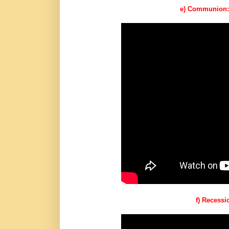
e) Communion:
f) Recess