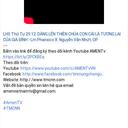
LHS Thứ Tư 29.12: DÂNG LÊN THIÊN CHÚA CON CÁI LÀ TƯƠNG LAI 
CỦA GIA ĐÌNH - Lm Phanxico X. Nguyễn Văn Nhứt, OP
---

Bấm vào link để đăng ký theo dõi kênh Youtube AMENTv: 
https://bit.ly/2PCKBEq
Theo dõi trên:

Youtube: 
https://www.youtube.com/c/AMENTvVN
Facebook: 
http://www.facebook.com/tinmungchongu...
Website: http:/ /www.tmcnn.com

Vấn đề bản quyền xin liên hệ qua email: 
amenvietnamtv@gmail.com
.

#AmenTV
#TMCNN