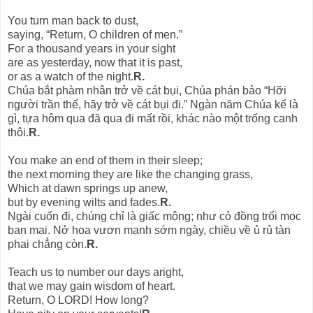
You turn man back to dust,
saying, “Return, O children of men.”
For a thousand years in your sight
are as yesterday, now that it is past,
or as a watch of the night.
R.
Chúa bắt phàm nhân trở về cát bụi, Chúa phán bảo “Hỡi
người trần thế, hãy trở về cát bụi đi.” Ngàn năm Chúa kể là
gì, tựa hôm qua đã qua đi mất rồi, khác nào một trống canh
thôi.
R.
You make an end of them in their sleep;
the next morning they are like the changing grass,
Which at dawn springs up anew,
but by evening wilts and fades.
R.
Ngài cuốn đi, chúng chỉ là giấc mộng; như cỏ đồng trổi mọc
ban mai. Nở hoa vươn mạnh sớm ngày, chiều về ủ rủ tàn
phai chẳng còn.
R.
Teach us to number our days aright,
that we may gain wisdom of heart.
Return, O LORD! How long?