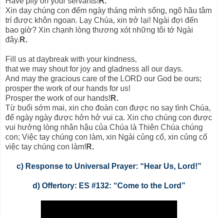
Have pity on your servants!
R.
Xin dạy chúng con đếm ngày tháng mình sống, ngõ hầu tâm
trí được khôn ngoan. Lạy Chúa, xin trở lại! Ngài đợi đến
bao giờ? Xin chạnh lòng thương xót những tôi tớ Ngài
đây.
R.
Fill us at daybreak with your kindness,
that we may shout for joy and gladness all our days.
And may the gracious care of the LORD our God be ours;
prosper the work of our hands for us!
Prosper the work of our hands!
R.
Từ buổi sớm mai, xin cho đoàn con được no say tình Chúa,
để ngày ngày được hởn hở vui ca. Xin cho chúng con được
vui hưởng lòng nhân hậu của Chúa là Thiên Chúa chúng
con; Việc tay chúng con làm, xin Ngài củng cố, xin củng cố
việc tay chúng con làm!
R.
c) Response to Universal Prayer: “Hear Us, Lord!”
d) Offertory: ES #132: “Come to the Lord”