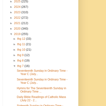
►
2025
(225)
►
2024
(267)
►
2023
(310)
►
2022
(272)
►
2021
(212)
►
2020
(340)
▼
2019
(255)
►
thg 12
(33)
►
thg 11
(21)
►
thg 10
(21)
►
thg 9
(12)
►
thg 8
(19)
▼
thg 7
(16)
Seventeenth Sunday in Ordinary Time -
Year C (July...
Seventeenth Sunday in Ordinary Time -
Year C (July...
Hymns for The Seventeenth Sunday in
Ordinary Time ...
Daily Bible Readings of Catholic Mass
(July 22 - 2...
Sixteenth Sunday in Ordinary Time -