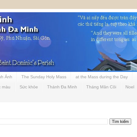
nh Ảnh
The Sunday Holy Mass
at the Mass during the Day
c màu
Sức khỏe
Thánh Đa Minh
Tháng Mân Côi
Noel