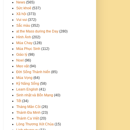
News
(565)
Sức khoẻ
(537)
Xã hội
(373)
Vui vui
(372)
Sắc màu
(352)
at the Mass during the Day
(280)
Hình Ảnh
(202)
Mùa Chay
(128)
Mùa Phục Sinh
(112)
Giáo lý
(98)
Noel
(96)
Mẹo vặt
(94)
Đời Sống Thánh hiến
(85)
Mùa Vọng
(64)
Kỹ Năng Sống
(58)
Learn English
(41)
Sinh nhật và Bổn Mạng
(40)
Tết
(34)
Tháng Mân Côi
(26)
Thánh Đa Minh
(23)
Thánh Ca Việt
(20)
Lòng Thương Xót Chúa
(15)
Lịch phụng vụ
(11)