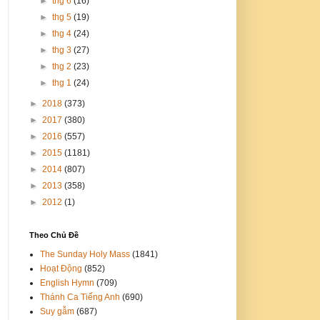
►
thg 6
(16)
►
thg 5
(19)
►
thg 4
(24)
►
thg 3
(27)
►
thg 2
(23)
►
thg 1
(24)
►
2018
(373)
►
2017
(380)
►
2016
(557)
►
2015
(1181)
►
2014
(807)
►
2013
(358)
►
2012
(1)
Theo Chủ Đề
The Sunday Holy Mass
(1841)
Hoạt Động
(852)
English Hymn
(709)
Thánh Ca Tiếng Anh
(690)
Suy gẫm
(687)