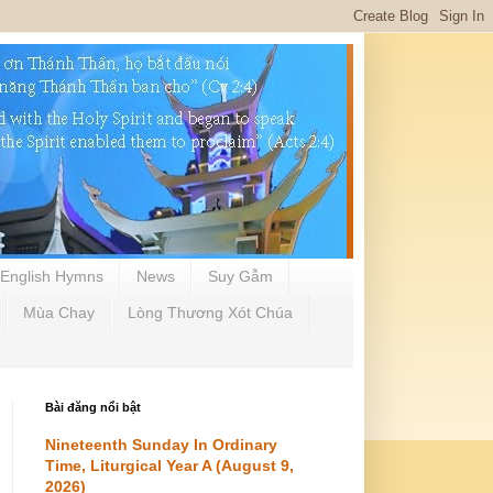
English Hymns
News
Suy Gẫm
Mùa Chay
Lòng Thương Xót Chúa
Bài đăng nổi bật
Nineteenth Sunday In Ordinary
Time, Liturgical Year A (August 9,
2026)