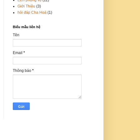
Giới Thiệu
(3)
hỏi đáp Cha Hoà
(1)
Biểu mẫu liên hệ
Tên
Email
*
Thông báo
*