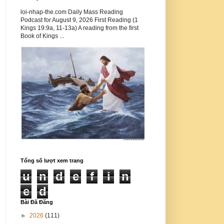
loi-nhap-the.com Daily Mass Reading
Podcast for August 9, 2026 First Reading (1
Kings 19:9a, 11-13a) A reading from the first
Book of Kings ...
Tổng số lượt xem trang
u
n
d
e
f
i
n
e
d
Bài Đã Đăng
►
2026
(111)