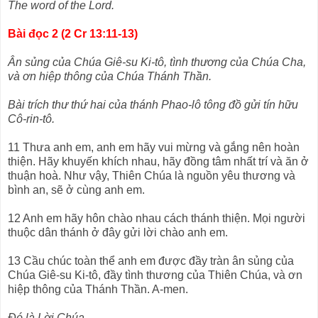
The word of the Lord.
Bài đọc 2 (2 Cr 13:11-13)
Ân sủng của Chúa Giê-su Ki-tô, tình thương của Chúa Cha,
và ơn hiệp thông của Chúa Thánh Thần.
Bài trích thư thứ hai của thánh Phao-lô tông đồ gửi tín hữu
Cô-rin-tô.
11 Thưa anh em, anh em hãy vui mừng và gắng nên hoàn
thiện. Hãy khuyến khích nhau, hãy đồng tâm nhất trí và ăn ở
thuận hoà. Như vậy, Thiên Chúa là nguồn yêu thương và
bình an, sẽ ở cùng anh em.
12 Anh em hãy hôn chào nhau cách thánh thiện. Mọi người
thuộc dân thánh ở đây gửi lời chào anh em.
13 Cầu chúc toàn thể anh em được đầy tràn ân sủng của
Chúa Giê-su Ki-tô, đầy tình thương của Thiên Chúa, và ơn
hiệp thông của Thánh Thần. A-men.
Đó là Lời Chúa.