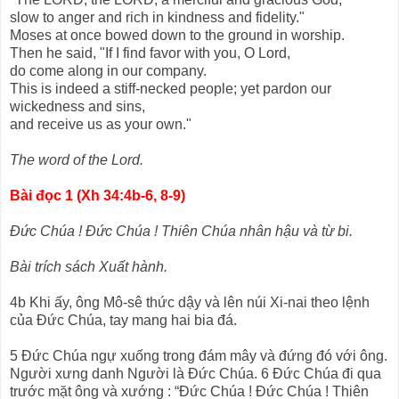
slow to anger and rich in kindness and fidelity."
Moses at once bowed down to the ground in worship.
Then he said, "If I find favor with you, O Lord,
do come along in our company.
This is indeed a stiff-necked people; yet pardon our
wickedness and sins,
and receive us as your own."
The word of the Lord.
Bài đọc 1 (Xh 34:4b-6, 8-9)
Đức Chúa ! Đức Chúa ! Thiên Chúa nhân hậu và từ bi.
Bài trích sách Xuất hành.
4b Khi ấy, ông Mô-sê thức dậy và lên núi Xi-nai theo lệnh
của Đức Chúa, tay mang hai bia đá.
5 Đức Chúa ngự xuống trong đám mây và đứng đó với ông.
Người xưng danh Người là Đức Chúa. 6 Đức Chúa đi qua
trước mặt ông và xướng : “Đức Chúa ! Đức Chúa ! Thiên