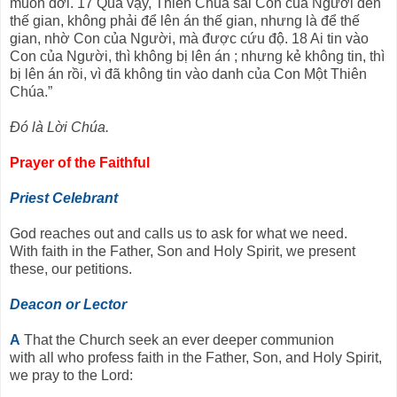
muôn đời. 17 Quả vậy, Thiên Chúa sai Con của Người đến
thế gian, không phải để lên án thế gian, nhưng là để thế
gian, nhờ Con của Người, mà được cứu độ. 18 Ai tin vào
Con của Người, thì không bị lên án ; nhưng kẻ không tin, thì
bị lên án rồi, vì đã không tin vào danh của Con Một Thiên
Chúa.”
Đó là Lời Chúa.
Prayer of the Faithful
Priest Celebrant
God reaches out and calls us to ask for what we need.
With faith in the Father, Son and Holy Spirit, we present
these, our petitions.
Deacon or Lector
A
That the Church seek an ever deeper communion
with all who profess faith in the Father, Son, and Holy Spirit,
we pray to the Lord: