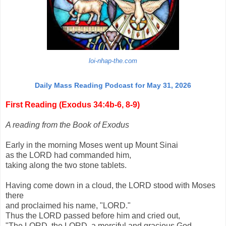
loi-nhap-the.com
Daily Mass Reading Podcast for May 31, 2026
First Reading (Exodus 34:4b-6, 8-9)
A reading from the Book of Exodus
Early in the morning Moses went up Mount Sinai
as the LORD had commanded him,
taking along the two stone tablets.
Having come down in a cloud, the LORD stood with Moses
there
and proclaimed his name, "LORD."
Thus the LORD passed before him and cried out,
"The LORD, the LORD, a merciful and gracious God,