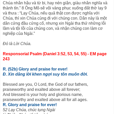
Chúa nhân hậu và từ bi, hay nén giận, giàu nhân nghĩa và
thành tín.” 8 Ông Mô-sê vội vàng phục xuống đất thờ lạy 9
và thưa : “Lạy Chúa, nếu quả thật con được nghĩa với
Chúa, thì xin Chúa cùng đi với chúng con. Dân này là một
dân cứng đầu cứng cổ, nhưng xin Ngài tha thứ những lỗi
lầm và tội lỗi của chúng con, và nhận chúng con làm cơ
nghiệp của Ngài.”
Đó là Lời Chúa.
Responsorial Psalm (Daniel 3:52, 53, 54, 55) - EM page
243
R. (52b) Glory and praise for ever!
Đ. Xin dâng lời khen ngợi suy tôn muôn đời.
Blessed are you, O Lord, the God of our fathers,
praiseworthy and exalted above all forever;
And blessed is your holy and glorious name,
praiseworthy and exalted above all for all ages.
R. Glory and praise for ever!
52 Lạy Chúa, chúc tụng Ngài