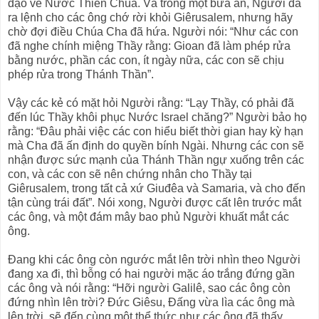
đạo về Nước Thiên Chúa. Và trong một bữa ăn, Người đã
ra lệnh cho các ông chớ rời khỏi Giêrusalem, nhưng hãy
chờ đợi điều Chúa Cha đã hứa. Người nói: “Như các con
đã nghe chính miệng Thầy rằng: Gioan đã làm phép rửa
bằng nước, phần các con, ít ngày nữa, các con sẽ chịu
phép rửa trong Thánh Thần”.
Vậy các kẻ có mặt hỏi Người rằng: “Lạy Thầy, có phải đã
đến lúc Thầy khôi phục Nước Israel chăng?” Người bảo họ
rằng: “Ðâu phải việc các con hiểu biết thời gian hay kỳ hạn
mà Cha đã ấn định do quyền bính Ngài. Nhưng các con sẽ
nhận được sức mạnh của Thánh Thần ngự xuống trên các
con, và các con sẽ nên chứng nhân cho Thầy tại
Giêrusalem, trong tất cả xứ Giuđêa và Samaria, và cho đến
tận cùng trái đất”. Nói xong, Người được cất lên trước mắt
các ông, và một đám mây bao phủ Người khuất mắt các
ông.
Ðang khi các ông còn ngước mắt lên trời nhìn theo Người
đang xa đi, thì bỗng có hai người mặc áo trắng đứng gần
các ông và nói rằng: “Hỡi người Galilê, sao các ông còn
đứng nhìn lên trời? Ðức Giêsu, Ðấng vừa lìa các ông mà
lên trời, sẽ đến cùng một thể thức như các ông đã thấy