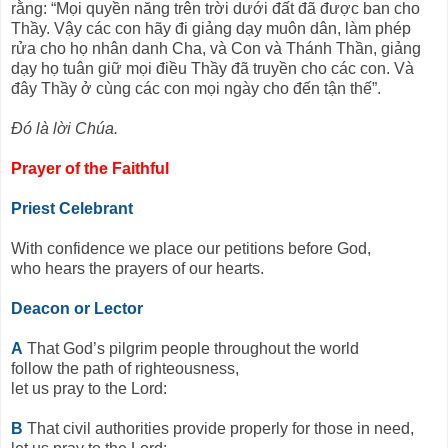
rằng: “Mọi quyền năng trên trời dưới đất đã được ban cho
Thầy. Vậy các con hãy đi giảng dạy muôn dân, làm phép
rửa cho họ nhân danh Cha, và Con và Thánh Thần, giảng
dạy họ tuân giữ mọi điều Thầy đã truyền cho các con. Và
đây Thầy ở cùng các con mọi ngày cho đến tận thế”.
Ðó là lời Chúa.
Prayer of the Faithful
Priest Celebrant
With confidence we place our petitions before God,
who hears the prayers of our hearts.
Deacon or Lector
A
That God’s pilgrim people throughout the world
follow the path of righteousness,
let us pray to the Lord:
B
That civil authorities provide properly for those in need,