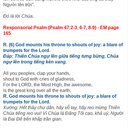
Người lên trời”.
Ðó là lời Chúa.
Responsorial Psalm (Psalm 47:2-3, 6-7, 8-9) - EM page
165
R. (6) God mounts his throne to shouts of joy: a blare of
trumpets for the Lord.
Ðáp: Thiên Chúa ngự lên giữa tiếng tưng bừng, Chúa
ngự lên trong tiếng kèn vang.
All you peoples, clap your hands,
shout to God with cries of gladness,
For the LORD, the Most High, the awesome,
is the great king over all the earth.
R. God mounts his throne to shouts of joy: a blare of
trumpets for the Lord.
Xướng: Hết thảy chư dân, hãy vỗ tay, hãy reo mừng Thiên
Chúa tiếng reo vui! Vì Chúa là Ðấng Tối cao, khả uý, Người
là Ðại Ðế trên khắp trần gian.