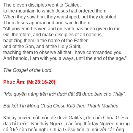
The eleven disciples went to Galilee,
to the mountain to which Jesus had ordered them.
When they saw him, they worshiped, but they doubted.
Then Jesus approached and said to them,
“All power in heaven and on earth has been given to me.
Go, therefore, and make disciples of all nations,
baptizing them in the name of the Father,
and of the Son, and of the Holy Spirit,
teaching them to observe all that I have commanded you.
And behold, I am with you always, until the end of the age.”
The Gospel of the Lord.
Phúc Âm: (Mt 28:16-20)
“Mọi quyền năng trên trời dưới đất đã được ban cho Thầy”.
Bài kết Tin Mừng Chúa Giêsu Kitô theo Thánh Matthêu.
Khi ấy, mười một môn đệ đi về Galilêa, đến núi Chúa Giêsu
đã chỉ trước. Khi thấy Người, các ông thờ lạy Người, nhưng
có ít kẻ còn hoài nghi. Chúa Giêsu tiến lại nói với các ông