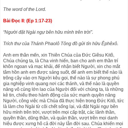
The word of the Lord.
Bài Ðọc II: (Ep 1:17-23)
“Người đặt Ngài ngự bên hữu mình trên trời”.
Trích thư của Thánh Phaolô Tông đồ gửi tín hữu Êphêxô.
Anh em thân mến, xin Thiên Chúa của Ðức Giêsu Kitô,
Chúa chúng ta, là Cha vinh hiển, ban cho anh em thần trí
khôn ngoan và mạc khải, để nhận biết Người, xin cho mắt
tâm hồn anh em được sáng suốt, để anh em biết thế nào là
trông cậy vào ơn Người kêu gọi, thế nào là sự phong phú
gia nghiệp vinh quang nơi các thánh, và thế nào là quyền
năng vô cùng lớn lao của Người đối với chúng ta, là những
kẻ tin, chiếu theo hành động của sức mạnh quyền năng
Người, công việc mà Chúa đã thực hiện trong Ðức Kitô, tức
là làm cho Ngài từ cõi chết sống lại, và đặt Ngài ngự bên
hữu mình trên trời, vượt trên mọi cấp trật, các lãnh thần,
quyền thần, dũng thần, và quản thần, vượt trên mọi danh
hiệu được xưng hô cả đời này lẫn đời sau. Chúa khiến mọi