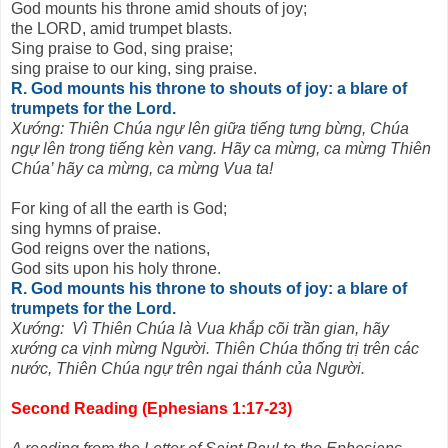
God mounts his throne amid shouts of joy;
the LORD, amid trumpet blasts.
Sing praise to God, sing praise;
sing praise to our king, sing praise.
R. God mounts his throne to shouts of joy: a blare of
trumpets for the Lord.
Xướng: Thiên Chúa ngự lên giữa tiếng tưng bừng, Chúa
ngự lên trong tiếng kèn vang. Hãy ca mừng, ca mừng Thiên
Chúa’ hãy ca mừng, ca mừng Vua ta!
For king of all the earth is God;
sing hymns of praise.
God reigns over the nations,
God sits upon his holy throne.
R. God mounts his throne to shouts of joy: a blare of
trumpets for the Lord.
Xướng: Vì Thiên Chúa là Vua khắp cõi trần gian, hãy
xướng ca vịnh mừng Người. Thiên Chúa thống trị trên các
nước, Thiên Chúa ngự trên ngai thánh của Người.
Second Reading (Ephesians 1:17-23)