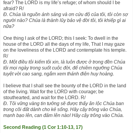
fear? The LORD is my life’s refuge; of whom should I be
afraid? R/
Đ. Chúa là nguồn ánh sáng và ơn cứu độ của tôi, tôi còn sợ
người nào? Chúa là thành lũy bảo vệ đời tôi, tôi khiếp gì ai
nữa?
One thing I ask of the LORD; this I seek: To dwell in the
house of the LORD all the days of my life, That I may gaze
on the loveliness of the LORD and contemplate his temple.
R/
Đ. Một điều tôi kiếm tôi xin, là luôn được ở trong đền Chúa
tôi mọi ngày trong suốt cuộc đời, để chiêm ngưỡng Chúa
tuyệt vời cao sang, ngắm xem thánh điện huy hoàng.
I believe that I shall see the bounty of the LORD in the land
of the living. Wait for the LORD with courage; be
stouthearted, and wait for the LORD. R/
Đ. Tôi vững vàng tin tưởng sẽ được thấy ân lộc Chúa ban
trong cõi đất dành cho kẻ sống. Hãy cậy trông vào Chúa,
mạnh bạo lên, can đảm lên nào! Hãy cậy trông vào Chúa.
Second Reading (1 Cor 1:10-13, 17)