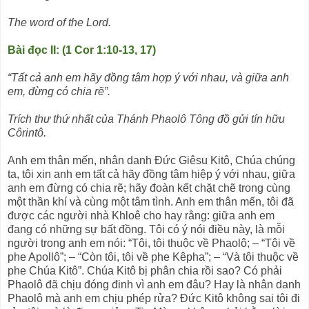
The word of the Lord.
Bài đọc II: (1 Cor 1:10-13, 17)
“Tất cả anh em hãy đồng tâm hợp ý với nhau, và giữa anh
em, đừng có chia rẽ”.
Trích thư thứ nhất của Thánh Phaolô Tông đồ gửi tín hữu
Côrintô.
Anh em thân mến, nhân danh Ðức Giêsu Kitô, Chúa chúng
ta, tôi xin anh em tất cả hãy đồng tâm hiệp ý với nhau, giữa
anh em đừng có chia rẽ; hãy đoàn kết chặt chẽ trong cùng
một thần khí và cùng một tâm tình. Anh em thân mến, tôi đã
được các người nhà Khloê cho hay rằng: giữa anh em
đang có những sự bất đồng. Tôi có ý nói điều này, là mỗi
người trong anh em nói: “Tôi, tôi thuộc về Phaolô; – “Tôi về
phe Apollô”; – “Còn tôi, tôi về phe Kêpha”; – “Và tôi thuộc về
phe Chúa Kitô”. Chúa Kitô bị phân chia rồi sao? Có phải
Phaolô đã chịu đóng đinh vì anh em đâu? Hay là nhân danh
Phaolô mà anh em chịu phép rửa? Ðức Kitô không sai tôi đi