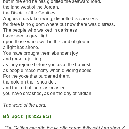
but in the end he has glorified the seaward road,
the land west of the Jordan,
the District of the Gentiles.
Anguish has taken wing, dispelled is darkness:
for there is no gloom where but now there was distress.
The people who walked in darkness
have seen a great light;
upon those who dwelt in the land of gloom
a light has shone.
You have brought them abundant joy
and great rejoicing,
as they rejoice before you as at the harvest,
as people make merry when dividing spoils.
For the yoke that burdened them,
the pole on their shoulder,
and the rod of their taskmaster
you have smashed, as on the day of Midian.
The word of the Lord.
Bài đọc I: (Is 8:23-9:3)
“Tại Galilêa các dân tộc và dân chúng thấy một ánh sáng vĩ