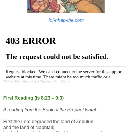
loi-nhap-the.com
TGP Hà Nội
·
Chúa Nhật 3 Thường niên - Năm A
First Reading (Is 8:23 – 9:3)
A reading from the Book of the Prophet Isaiah
First the Lord degraded the land of Zebulun
and the land of Naphtali;