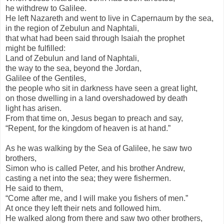
he withdrew to Galilee.
He left Nazareth and went to live in Capernaum by the sea,
in the region of Zebulun and Naphtali,
that what had been said through Isaiah the prophet
might be fulfilled:
Land of Zebulun and land of Naphtali,
the way to the sea, beyond the Jordan,
Galilee of the Gentiles,
the people who sit in darkness have seen a great light,
on those dwelling in a land overshadowed by death
light has arisen.
From that time on, Jesus began to preach and say,
“Repent, for the kingdom of heaven is at hand.”
As he was walking by the Sea of Galilee, he saw two
brothers,
Simon who is called Peter, and his brother Andrew,
casting a net into the sea; they were fishermen.
He said to them,
“Come after me, and I will make you fishers of men.”
At once they left their nets and followed him.
He walked along from there and saw two other brothers,