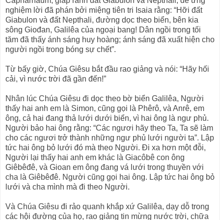
Capharnaum, giáp ranh đất Giabulon và Nepthali, để ứng
nghiệm lời đã phán bởi miệng tiên tri Isaia rằng: “Hỡi đất
Giabulon và đất Nepthali, đường dọc theo biển, bên kia
sông Giođan, Galilêa của ngoại bang! Dân ngồi trong tối
tăm đã thấy ánh sáng huy hoàng; ánh sáng đã xuất hiện cho
người ngồi trong bóng sự chết”.
Từ bấy giờ, Chúa Giêsu bắt đầu rao giảng và nói: “Hãy hối
cải, vì nước trời đã gần đến!”
Nhân lúc Chúa Giêsu đi dọc theo bờ biển Galilêa, Người
thấy hai anh em là Simon, cũng gọi là Phêrô, và Anrê, em
ông, cả hai đang thả lưới dưới biển, vì hai ông là ngư phủ.
Người bảo hai ông rằng: “Các ngươi hãy theo Ta, Ta sẽ làm
cho các ngươi trở thành những ngư phủ lưới người ta”. Lập
tức hai ông bỏ lưới đó mà theo Người. Ði xa hơn một đỗi,
Người lại thấy hai anh em khác là Giacôbê con ông
Giêbêđê, và Gioan em ông đang vá lưới trong thuyền với
cha là Giêbêđê. Người cũng gọi hai ông. Lập tức hai ông bỏ
lưới và cha mình mà đi theo Người.
Và Chúa Giêsu đi rảo quanh khắp xứ Galilêa, dạy dỗ trong
các hội đường của họ, rao giảng tin mừng nước trời, chữa