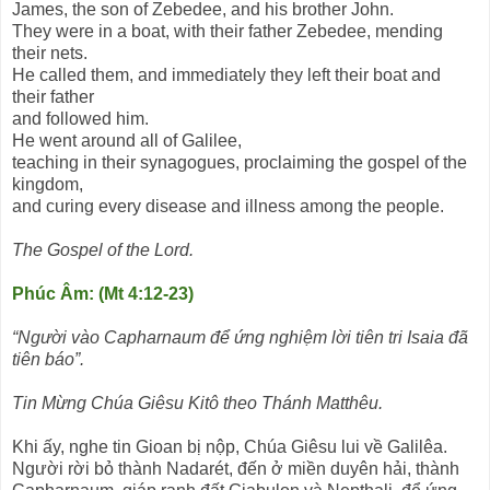
James, the son of Zebedee, and his brother John.
They were in a boat, with their father Zebedee, mending
their nets.
He called them, and immediately they left their boat and
their father
and followed him.
He went around all of Galilee,
teaching in their synagogues, proclaiming the gospel of the
kingdom,
and curing every disease and illness among the people.
The Gospel of the Lord.
Phúc Âm: (Mt 4:12-23)
“Người vào Capharnaum để ứng nghiệm lời tiên tri Isaia đã
tiên báo”.
Tin Mừng Chúa Giêsu Kitô theo Thánh Matthêu.
Khi ấy, nghe tin Gioan bị nộp, Chúa Giêsu lui về Galilêa.
Người rời bỏ thành Nadarét, đến ở miền duyên hải, thành