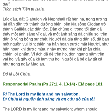
đại”.
Trích sách Tiên tri Isaia.
Lúc đầu, đất Giabulon và Nephthali rất hèn hạ, trong tương
lai dần dần trở thành đường biển, bên kia sông Giođan trở
thành Galilêa các dân tộc. Dân chúng đi trong tối tăm đã
thấy một ánh sáng vĩ đại, và một ánh sáng đã chiếu soi trên
dân ở vùng bóng sự chết. Người đã gia tăng dân số, đã ban
một nguồn vui lớn; thiên hạ hân hoan trước mặt Người, như
hân hoan khi được mùa, nhảy mừng như khi phân chia
chiến lợi phẩm. Vì ách đã đè trên họ, đòn ngang nằm trên
vai họ, và gậy của kẻ lạm thu họ, Người đã bẻ gẫy tất cả
như trong ngày Mađian.
Đó là Lời Chúa.
Responsorial Psalm (Ps 27:1, 4, 13-14) - EM page 181
R/ The Lord is my light and my salvation.
Đ/ Chúa là nguồn ánh sáng và ơn cứu độ của tôi.
The LORD is my light and my salvation; whom should I