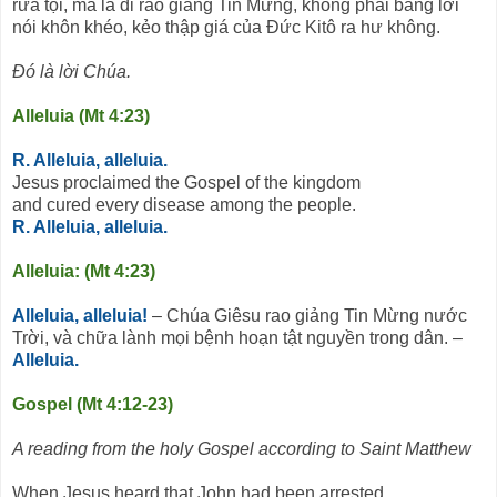
rửa tội, mà là đi rao giảng Tin Mừng, không phải bằng lời
nói khôn khéo, kẻo thập giá của Ðức Kitô ra hư không.
Ðó là lời Chúa.
Alleluia (Mt 4:23)
R. Alleluia, alleluia.
Jesus proclaimed the Gospel of the kingdom
and cured every disease among the people.
R. Alleluia, alleluia.
Alleluia: (Mt 4:23)
Alleluia, alleluia!
– Chúa Giêsu rao giảng Tin Mừng nước
Trời, và chữa lành mọi bệnh hoạn tật nguyền trong dân. –
Alleluia.
Gospel (Mt 4:12-23)
A reading from the holy Gospel according to Saint Matthew
When Jesus heard that John had been arrested,