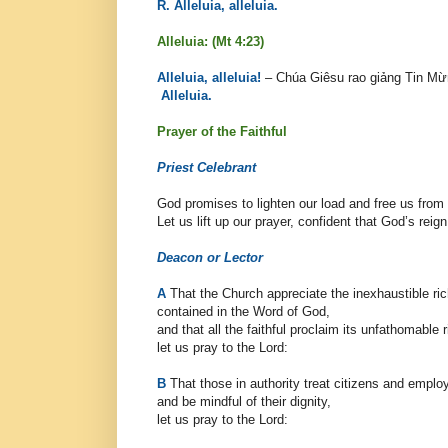
R. Alleluia, alleluia.
Alleluia: (Mt 4:23)
Alleluia, alleluia!
– Chúa Giêsu rao giảng Tin Mừn
Alleluia.
Prayer of the Faithful
Priest Celebrant
God promises to lighten our load and free us from
Let us lift up our prayer, confident that God’s reign
Deacon or Lector
A
That the Church appreciate the inexhaustible ri
contained in the Word of God,
and that all the faithful proclaim its unfathomable 
let us pray to the Lord:
B
That those in authority treat citizens and emplo
and be mindful of their dignity,
let us pray to the Lord: