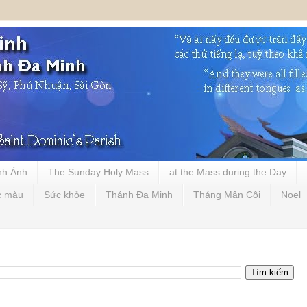
nh Ảnh
The Sunday Holy Mass
at the Mass during the Day
c màu
Sức khỏe
Thánh Đa Minh
Tháng Mân Côi
Noel