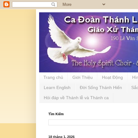
Trang chủ
Giới Thiệu
Hoạt Động
Hì
Learn English
Đời Sống Thánh Hiến
Sắ
Hỏi đáp về Thánh lễ và Thánh ca
Tìm Kiếm
18 tháng 1, 2026