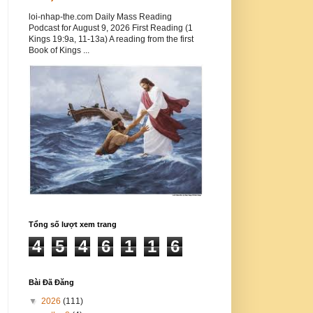
loi-nhap-the.com Daily Mass Reading
Podcast for August 9, 2026 First Reading (1
Kings 19:9a, 11-13a) A reading from the first
Book of Kings ...
Tổng số lượt xem trang
4
5
4
6
1
1
6
Bài Đã Đăng
▼
2026
(111)