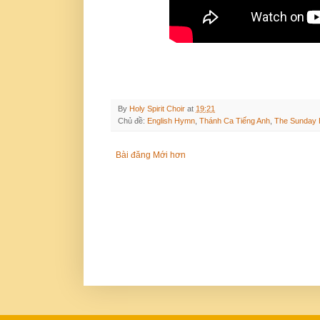
By
Holy Spirit Choir
at
19:21
Chủ đề:
English Hymn
,
Thánh Ca Tiếng Anh
,
The Sunday 
Bài đăng Mới hơn