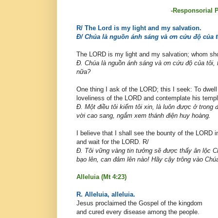
-Responsorial P
R/ The Lord is my light and my salvation.
Đ/ Chúa là nguồn ánh sáng và ơn cứu độ của t
The LORD is my light and my salvation; whom shou
Đ. Chúa là nguồn ánh sáng và ơn cứu độ của tôi, tô
nữa?
One thing I ask of the LORD; this I seek: To dwell
loveliness of the LORD and contemplate his templ
Đ. Một điều tôi kiếm tôi xin, là luôn được ở tron
vời cao sang, ngắm xem thánh điện huy hoàng.
I believe that I shall see the bounty of the LORD i
and wait for the LORD. R/
Đ. Tôi vững vàng tin tưởng sẽ được thấy ân lộc 
bạo lên, can đảm lên nào! Hãy cậy trông vào Chú
Alleluia (Mt 4:23)
R. Alleluia, alleluia.
Jesus proclaimed the Gospel of the kingdom
and cured every disease among the people.