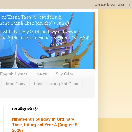
English Hymns
News
Suy Gẫm
Mùa Chay
Lòng Thương Xót Chúa
Bài đăng nổi bật
Nineteenth Sunday In Ordinary
Time, Liturgical Year A (August 9,
2026)