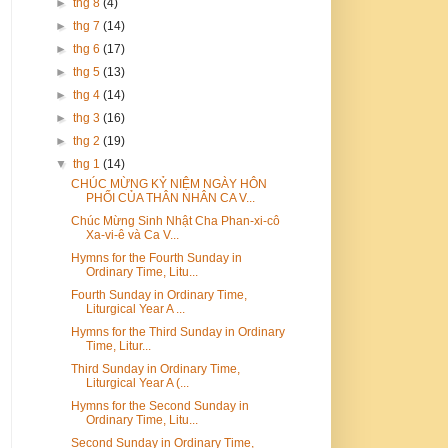
►
thg 8
(4)
►
thg 7
(14)
►
thg 6
(17)
►
thg 5
(13)
►
thg 4
(14)
►
thg 3
(16)
►
thg 2
(19)
▼
thg 1
(14)
CHÚC MỪNG KỶ NIỆM NGÀY HÔN
PHỐI CỦA THÂN NHÂN CA V...
Chúc Mừng Sinh Nhật Cha Phan-xi-cô
Xa-vi-ê và Ca V...
Hymns for the Fourth Sunday in
Ordinary Time, Litu...
Fourth Sunday in Ordinary Time,
Liturgical Year A ...
Hymns for the Third Sunday in Ordinary
Time, Litur...
Third Sunday in Ordinary Time,
Liturgical Year A (...
Hymns for the Second Sunday in
Ordinary Time, Litu...
Second Sunday in Ordinary Time,