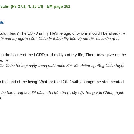
salm (Ps 27:1, 4, 13-14) - EM page 181
ôi.
ld I fear? The LORD is my life’s refuge; of whom should I be afraid? R/
i còn sợ người nào? Chúa là thành lũy bảo vệ đời tôi, tôi khiếp gì ai
 in the house of the LORD all the days of my life, That I may gaze on the
e. R/
g đền Chúa tôi mọi ngày trong suốt cuộc đời, để chiêm ngưỡng Chúa tuyệt
n the land of the living. Wait for the LORD with courage; be stouthearted,
Chúa ban trong cõi đất dành cho kẻ sống. Hãy cậy trông vào Chúa, mạnh
a.