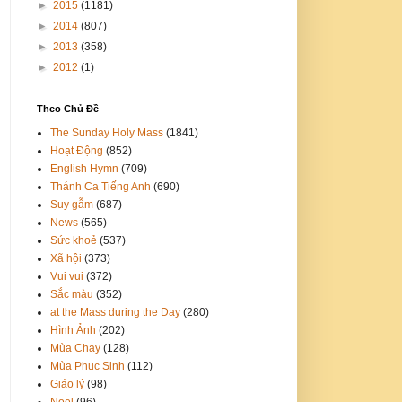
►
2015
(1181)
►
2014
(807)
►
2013
(358)
►
2012
(1)
Theo Chủ Đề
The Sunday Holy Mass
(1841)
Hoạt Động
(852)
English Hymn
(709)
Thánh Ca Tiếng Anh
(690)
Suy gẫm
(687)
News
(565)
Sức khoẻ
(537)
Xã hội
(373)
Vui vui
(372)
Sắc màu
(352)
at the Mass during the Day
(280)
Hình Ảnh
(202)
Mùa Chay
(128)
Mùa Phục Sinh
(112)
Giáo lý
(98)
Noel
(96)