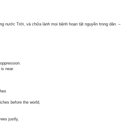
g nước Trời, và chữa lành mọi bệnh hoạn tật nguyền trong dân. –
 oppression.
 is near.
ches
riches before the world,
yees justly,