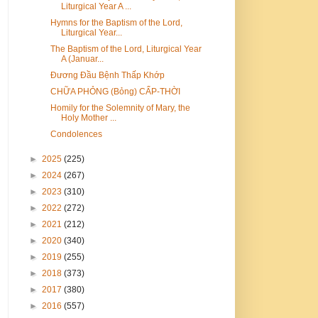
Liturgical Year A ...
Hymns for the Baptism of the Lord,
Liturgical Year...
The Baptism of the Lord, Liturgical Year
A (Januar...
Đương Đầu Bệnh Thấp Khớp
CHỮA PHỎNG (Bỏng) CẤP-THỜI
Homily for the Solemnity of Mary, the
Holy Mother ...
Condolences
►
2025
(225)
►
2024
(267)
►
2023
(310)
►
2022
(272)
►
2021
(212)
►
2020
(340)
►
2019
(255)
►
2018
(373)
►
2017
(380)
►
2016
(557)