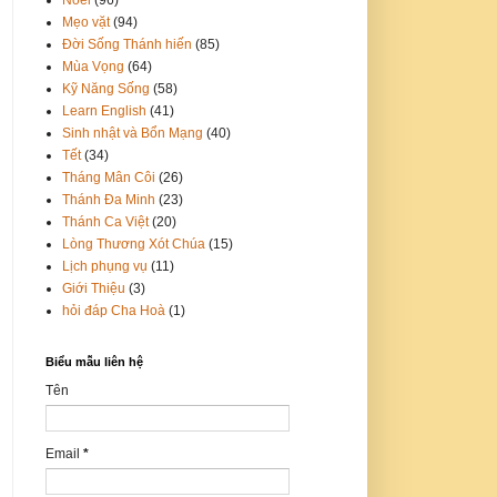
Mẹo vặt
(94)
Đời Sống Thánh hiến
(85)
Mùa Vọng
(64)
Kỹ Năng Sống
(58)
Learn English
(41)
Sinh nhật và Bổn Mạng
(40)
Tết
(34)
Tháng Mân Côi
(26)
Thánh Đa Minh
(23)
Thánh Ca Việt
(20)
Lòng Thương Xót Chúa
(15)
Lịch phụng vụ
(11)
Giới Thiệu
(3)
hỏi đáp Cha Hoà
(1)
Biểu mẫu liên hệ
Tên
Email
*