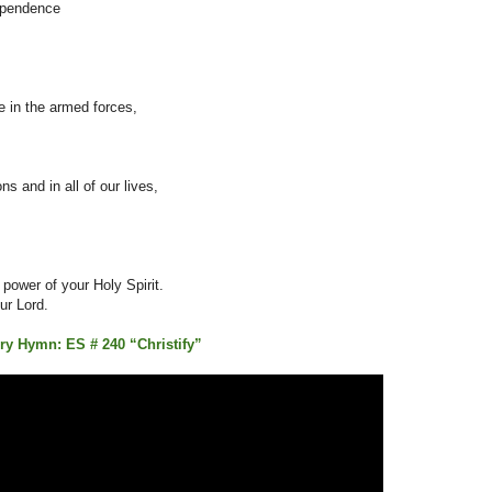
ndependence
se in the armed forces,
ons and in all of our lives,
 power of your Holy Spirit.
ur Lord.
ory Hymn: ES # 240 “Christify”