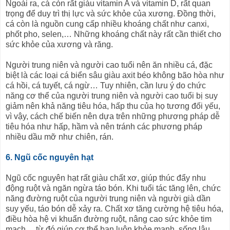
Ngoài ra, cá còn rất giàu vitamin A và vitamin D, rất quan
trọng để duy trì thị lực và sức khỏe của xương. Đồng thời,
cá còn là nguồn cung cấp nhiều khoáng chất như canxi,
phốt pho, selen,… Những khoáng chất này rất cần thiết cho
sức khỏe của xương và răng.
Người trung niên và người cao tuổi nên ăn nhiều cá, đặc
biệt là các loại cá biển sâu giàu axit béo không bão hòa như
cá hồi, cá tuyết, cá ngừ… Tuy nhiên, cần lưu ý do chức
năng cơ thể của người trung niên và người cao tuổi bị suy
giảm nên khả năng tiêu hóa, hấp thu của họ tương đối yếu,
vì vậy, cách chế biến nên dựa trên những phương pháp dễ
tiêu hóa như hấp, hầm và nên tránh các phương pháp
nhiều dầu mỡ như chiên, rán.
6. Ngũ cốc nguyên hạt
Ngũ cốc nguyên hạt rất giàu chất xơ, giúp thúc đẩy nhu
động ruột và ngăn ngừa táo bón. Khi tuổi tác tăng lên, chức
năng đường ruột của người trung niên và người già dần
suy yếu, táo bón dễ xảy ra. Chất xơ tăng cường hệ tiêu hóa,
điều hòa hệ vi khuẩn đường ruột, nâng cao sức khỏe tim
mạch… từ đó giúp cơ thể bạn luôn khỏe mạnh, sống lâu