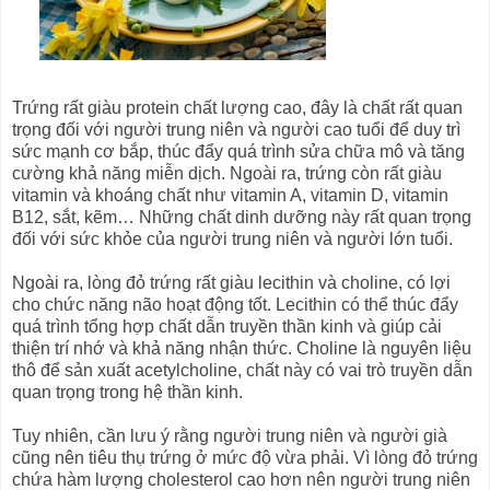
Trứng rất giàu protein chất lượng cao, đây là chất rất quan
trọng đối với người trung niên và người cao tuổi để duy trì
sức mạnh cơ bắp, thúc đẩy quá trình sửa chữa mô và tăng
cường khả năng miễn dịch. Ngoài ra, trứng còn rất giàu
vitamin và khoáng chất như vitamin A, vitamin D, vitamin
B12, sắt, kẽm… Những chất dinh dưỡng này rất quan trọng
đối với sức khỏe của người trung niên và người lớn tuổi.
Ngoài ra, lòng đỏ trứng rất giàu lecithin và choline, có lợi
cho chức năng não hoạt động tốt. Lecithin có thể thúc đẩy
quá trình tổng hợp chất dẫn truyền thần kinh và giúp cải
thiện trí nhớ và khả năng nhận thức. Choline là nguyên liệu
thô để sản xuất acetylcholine, chất này có vai trò truyền dẫn
quan trọng trong hệ thần kinh.
Tuy nhiên, cần lưu ý rằng người trung niên và người già
cũng nên tiêu thụ trứng ở mức độ vừa phải. Vì lòng đỏ trứng
chứa hàm lượng cholesterol cao hơn nên người trung niên