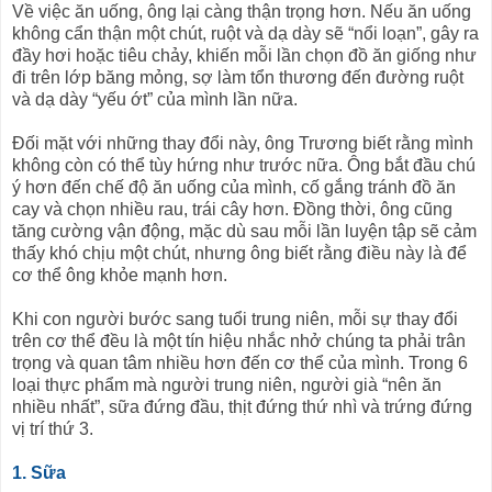
Về việc ăn uống, ông lại càng thận trọng hơn. Nếu ăn uống
không cẩn thận một chút, ruột và dạ dày sẽ “nổi loạn”, gây ra
đầy hơi hoặc tiêu chảy, khiến mỗi lần chọn đồ ăn giống như
đi trên lớp băng mỏng, sợ làm tổn thương đến đường ruột
và dạ dày “yếu ớt” của mình lần nữa.
Đối mặt với những thay đổi này, ông Trương biết rằng mình
không còn có thể tùy hứng như trước nữa. Ông bắt đầu chú
ý hơn đến chế độ ăn uống của mình, cố gắng tránh đồ ăn
cay và chọn nhiều rau, trái cây hơn. Đồng thời, ông cũng
tăng cường vận động, mặc dù sau mỗi lần luyện tập sẽ cảm
thấy khó chịu một chút, nhưng ông biết rằng điều này là để
cơ thể ông khỏe mạnh hơn.
Khi con người bước sang tuổi trung niên, mỗi sự thay đổi
trên cơ thể đều là một tín hiệu nhắc nhở chúng ta phải trân
trọng và quan tâm nhiều hơn đến cơ thể của mình. Trong 6
loại thực phẩm mà người trung niên, người già “nên ăn
nhiều nhất”, sữa đứng đầu, thịt đứng thứ nhì và trứng đứng
vị trí thứ 3.
1. Sữa