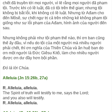
chết đã truyền tới mọi người, vì lẽ rằng mọi người đã phạm
tội. Trước khi có lề luật, đã có tội trên thế gian; nhưng tội
không bị bắt lỗi, khi không có lề luật. Nhưng từ Ađam cho
đến Môsê, sự chết ngự trị cả trên những kẻ không phạm tội
giống như sự lỗi phạm của Ađam, hình ảnh của người đến
sau.
Nhưng không phải như tội phạm thế nào, thì ơn ban cũng
thế ấy đâu, vì nếu do tội của một người mà nhiều người
phải chết, thì ơn nghĩa của Thiên Chúa và ân huệ ban do
ơn một người là Ðức Giêsu Kitô, làm cho nhiều người
được ơn dư đầy hơn bội phần.
Ðó là lời Chúa.
Alleluia (Jn 15:26b, 27a)
R. Alleluia, alleluia.
The Spirit of truth will testify to me, says the Lord;
and you also will testify.
R. Alleluia, alleluia.