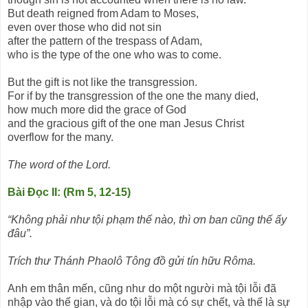
But death reigned from Adam to Moses,
even over those who did not sin
after the pattern of the trespass of Adam,
who is the type of the one who was to come.
But the gift is not like the transgression.
For if by the transgression of the one the many died,
how much more did the grace of God
and the gracious gift of the one man Jesus Christ
overflow for the many.
The word of the Lord.
Bài Ðọc II: (Rm 5, 12-15)
“Không phải như tội phạm thế nào, thì ơn ban cũng thế ấy
đâu”.
Trích thư Thánh Phaolô Tông đồ gửi tín hữu Rôma.
Anh em thân mến, cũng như do một người mà tội lỗi đã
nhập vào thế gian, và do tội lỗi mà có sự chết, và thế là sự