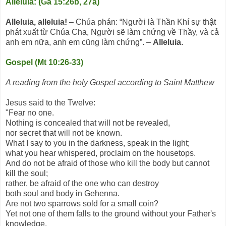
Alleluia: (Ga 15:26b, 27a)
Alleluia, alleluia!
– Chúa phán: “Người là Thần Khí sự thật
phát xuất từ Chúa Cha, Người sẽ làm chứng về Thầy, và cả
anh em nữa, anh em cũng làm chứng”. –
Alleluia.
Gospel (
Mt 10:26-33)
A reading from the holy Gospel according to Saint Matthew
Jesus said to the Twelve:
"Fear no one.
Nothing is concealed that will not be revealed,
nor secret that will not be known.
What I say to you in the darkness, speak in the light;
what you hear whispered, proclaim on the housetops.
And do not be afraid of those who kill the body but cannot
kill the soul;
rather, be afraid of the one who can destroy
both soul and body in Gehenna.
Are not two sparrows sold for a small coin?
Yet not one of them falls to the ground without your Father's
knowledge.