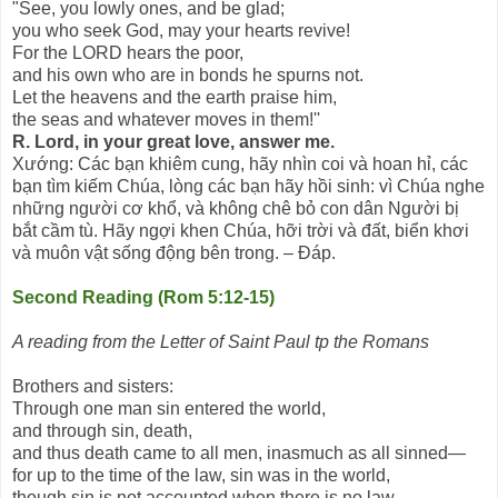
"See, you lowly ones, and be glad;
you who seek God, may your hearts revive!
For the LORD hears the poor,
and his own who are in bonds he spurns not.
Let the heavens and the earth praise him,
the seas and whatever moves in them!''
R. Lord, in your great love, answer me.
Xướng: Các bạn khiêm cung, hãy nhìn coi và hoan hỉ, các
bạn tìm kiếm Chúa, lòng các bạn hãy hồi sinh: vì Chúa nghe
những người cơ khổ, và không chê bỏ con dân Người bị
bắt cầm tù. Hãy ngợi khen Chúa, hỡi trời và đất, biển khơi
và muôn vật sống động bên trong. – Ðáp.
Second Reading (Rom 5:12-15)
A reading from the Letter of Saint Paul tp the Romans
Brothers and sisters:
Through one man sin entered the world,
and through sin, death,
and thus death came to all men, inasmuch as all sinned—
for up to the time of the law, sin was in the world,
though sin is not accounted when there is no law.