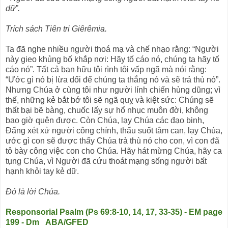
dữ”.
Trích sách Tiên tri Giêrêmia.
Ta đã nghe nhiều người thoá mạ và chế nhạo rằng: “Người
này gieo khủng bố khắp nơi: Hãy tố cáo nó, chúng ta hãy tố
cáo nó”. Tất cả bạn hữu tôi rình tôi vấp ngã mà nói rằng:
“Ước gì nó bị lừa dối để chúng ta thắng nó và sẽ trả thù nó”.
Nhưng Chúa ở cùng tôi như người lính chiến hùng dũng; vì
thế, những kẻ bắt bớ tôi sẽ ngã quỵ và kiệt sức: Chúng sẽ
thất bại bẽ bàng, chuốc lấy sự hổ nhục muôn đời, không
bao giờ quên được. Còn Chúa, lạy Chúa các đạo binh,
Ðấng xét xử người công chính, thấu suốt tâm can, lạy Chúa,
ước gì con sẽ được thấy Chúa trả thù nó cho con, vì con đã
tỏ bày công việc con cho Chúa. Hãy hát mừng Chúa, hãy ca
tụng Chúa, vì Người đã cứu thoát mạng sống người bất
hạnh khỏi tay kẻ dữ.
Ðó là lời Chúa.
Responsorial Psalm (Ps 69:8-10, 14, 17, 33-35) - EM page
199 - Dm ABA/GFED