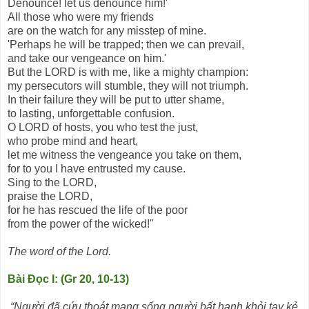
Denounce! let us denounce him!'
All those who were my friends
are on the watch for any misstep of mine.
'Perhaps he will be trapped; then we can prevail,
and take our vengeance on him.'
But the LORD is with me, like a mighty champion:
my persecutors will stumble, they will not triumph.
In their failure they will be put to utter shame,
to lasting, unforgettable confusion.
O LORD of hosts, you who test the just,
who probe mind and heart,
let me witness the vengeance you take on them,
for to you I have entrusted my cause.
Sing to the LORD,
praise the LORD,
for he has rescued the life of the poor
from the power of the wicked!"
The word of the Lord.
Bài Ðọc I: (Gr 20, 10-13)
“Người đã cứu thoát mạng sống người bất hạnh khỏi tay kẻ