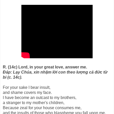
R. (14c) Lord, in your great love, answer me.
Ðáp: Lạy Chúa, xin nhậm lời con theo lượng cả đức từ
bi (c. 14c).
For your sake I bear insult,
and shame covers my face.
I have become an outcast to my brothers,
a stranger to my mother's children,
Because zeal for your house consumes me,
and the insults of those who blaspheme you fall upon me.