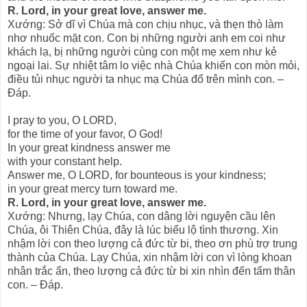
R. Lord, in your great love, answer me.
Xướng: Sở dĩ vì Chúa mà con chịu nhục, và thẹn thò làm
nhơ nhuốc mặt con. Con bị những người anh em coi như
khách lạ, bị những người cùng con một mẹ xem như kẻ
ngoại lai. Sự nhiệt tâm lo việc nhà Chúa khiến con mòn mỏi,
điều tủi nhục người ta nhục mạ Chúa đổ trên mình con. –
Ðáp.
I pray to you, O LORD,
for the time of your favor, O God!
In your great kindness answer me
with your constant help.
Answer me, O LORD, for bounteous is your kindness;
in your great mercy turn toward me.
R. Lord, in your great love, answer me.
Xướng: Nhưng, lạy Chúa, con dâng lời nguyện cầu lên
Chúa, ôi Thiên Chúa, đây là lúc biểu lộ tình thương. Xin
nhậm lời con theo lượng cả đức từ bi, theo ơn phù trợ trung
thành của Chúa. Lạy Chúa, xin nhậm lời con vì lòng khoan
nhân trắc ẩn, theo lượng cả đức từ bi xin nhìn đến tấm thân
con. – Ðáp.