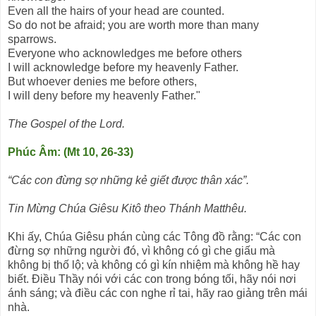
Even all the hairs of your head are counted.
So do not be afraid; you are worth more than many
sparrows.
Everyone who acknowledges me before others
I will acknowledge before my heavenly Father.
But whoever denies me before others,
I will deny before my heavenly Father."
The Gospel of the Lord.
Phúc Âm: (Mt 10, 26-33)
“Các con đừng sợ những kẻ giết được thân xác”.
Tin Mừng Chúa Giêsu Kitô theo Thánh Matthêu.
Khi ấy, Chúa Giêsu phán cùng các Tông đồ rằng: “Các con
đừng sợ những người đó, vì không có gì che giấu mà
không bị thố lộ; và không có gì kín nhiệm mà không hề hay
biết. Ðiều Thầy nói với các con trong bóng tối, hãy nói nơi
ánh sáng; và điều các con nghe rỉ tai, hãy rao giảng trên mái
nhà.