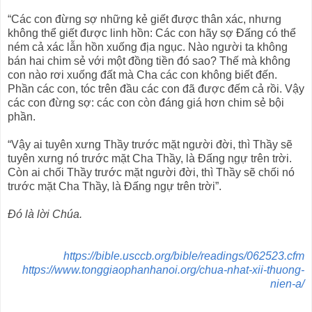
“Các con đừng sợ những kẻ giết được thân xác, nhưng
không thể giết được linh hồn: Các con hãy sợ Ðấng có thể
ném cả xác lẫn hồn xuống địa ngục. Nào người ta không
bán hai chim sẻ với một đồng tiền đó sao? Thế mà không
con nào rơi xuống đất mà Cha các con không biết đến.
Phần các con, tóc trên đầu các con đã được đếm cả rồi. Vậy
các con đừng sợ: các con còn đáng giá hơn chim sẻ bội
phần.
“Vậy ai tuyên xưng Thầy trước mặt người đời, thì Thầy sẽ
tuyên xưng nó trước mặt Cha Thầy, là Ðấng ngự trên trời.
Còn ai chối Thầy trước mặt người đời, thì Thầy sẽ chối nó
trước mặt Cha Thầy, là Ðấng ngự trên trời”.
Ðó là lời Chúa.
https://bible.usccb.org/bible/readings/062523.cfm
https://www.tonggiaophanhanoi.org/chua-nhat-xii-thuong-
nien-a/