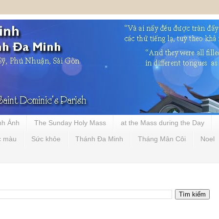
nh Ảnh
The Sunday Holy Mass
at the Mass during the Day
c màu
Sức khỏe
Thánh Đa Minh
Tháng Mân Côi
Noel