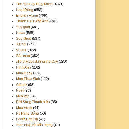
The Sunday Holy Mass
(1841)
Hoạt Động
(852)
English Hymn
(709)
Thánh Ca Tiếng Anh
(690)
Suy gẫm
(687)
News
(565)
Sức khoẻ
(537)
Xã hội
(373)
Vui vui
(372)
Sắc màu
(352)
at the Mass during the Day
(280)
Hình Ảnh
(202)
Mùa Chay
(128)
Mùa Phục Sinh
(112)
Giáo lý
(98)
Noel
(96)
Mẹo vặt
(94)
Đời Sống Thánh hiến
(85)
Mùa Vọng
(64)
Kỹ Năng Sống
(58)
Learn English
(41)
Sinh nhật và Bổn Mạng
(40)