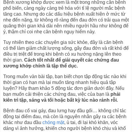
Bệnh xương khớp được xem là một trong những căn bệnh
phổ biến, càng ngày càng trẻ hóa với tỉ lệ người mắc bệnh
tăng cao. Nhưng do các dấu hiệu bệnh xuất hiện ở mức từ
nhẹ đến nặng, từ không rõ ràng đến đau đớn có trải qua một
quãng thời gian khá dài nên nhiều người hầu như không để
ý, thậm chí coi nhẹ căn bệnh nguy hiểm này.
Tuy nhiên theo các chuyên gia sức khỏe, đây là căn bệnh
có thể làm giảm chất lượng sống, gây đau đớn và rất khó để
điều trị triệt để trong khi bệnh có xu hướng nặng lên theo
thời gian.
Cách tốt nhất để giải quyết các chứng đau
xương khớp chính là tập thể dục.
Trong muôn vàn bài tập, bạn biết chọn tập động tác nào khi
thời gian có hạn mà lại muốn tăng nhanh hiệu quả tập
luyện? Hãy tham khảo 5 động tác đơn giản dưới đây. Nếu
bạn muốn cải thiện các chứng đau, việc của bạn là
phải
kiên trì tập, sáng và tối hoặc bất kỳ lúc nào rảnh rỗi.
Bệnh đau cổ vai gáy, đau lưng hay đầu gối… không chỉ tác
động tại điểm đau, mà còn là nguyên nhân gây ra các bệnh
khác như đau đầu
chóng mặt
, ù tai, đi lại khó khăn, vóc
dáng vì ảnh hưởng, khiến cho người bệnh khó chịu và khổ