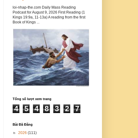
loi-nhap-the.com Daily Mass Reading
Podcast for August 9, 2026 First Reading (1
Kings 19:9a, 11-13a) A reading from the first
Book of Kings ...
Tổng số lượt xem trang
4
5
4
8
3
2
7
Bài Đã Đăng
►
2026
(111)