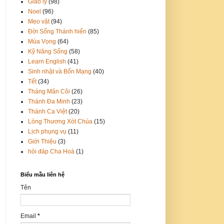
Giáo lý
(98)
Noel
(96)
Mẹo vặt
(94)
Đời Sống Thánh hiến
(85)
Mùa Vọng
(64)
Kỹ Năng Sống
(58)
Learn English
(41)
Sinh nhật và Bổn Mạng
(40)
Tết
(34)
Tháng Mân Côi
(26)
Thánh Đa Minh
(23)
Thánh Ca Việt
(20)
Lòng Thương Xót Chúa
(15)
Lịch phụng vụ
(11)
Giới Thiệu
(3)
hỏi đáp Cha Hoà
(1)
Biểu mẫu liên hệ
Tên
Email
*