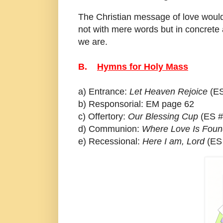
The Christian message of love would 
not with mere words but in concrete
we ar
B.
Hymns for Holy Mass
a) Entrance:
Let Heaven Rejoice
(E
b) Responsorial: EM page 6
2
c
) Offertory:
Our Blessing Cup
(E
S
#
d
) Communion:
Where Love Is Foun
e
) Recessional:
Here I am, Lord
(E