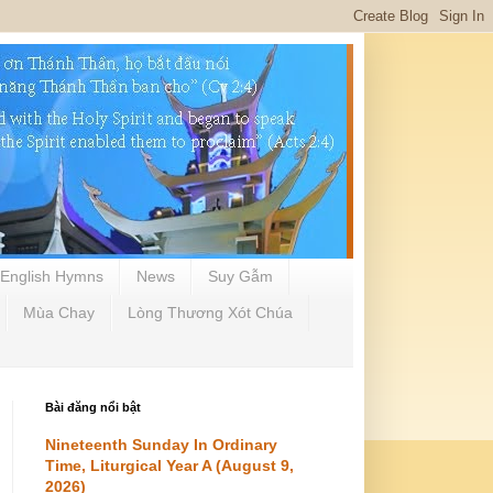
English Hymns
News
Suy Gẫm
Mùa Chay
Lòng Thương Xót Chúa
Bài đăng nổi bật
Nineteenth Sunday In Ordinary
Time, Liturgical Year A (August 9,
2026)