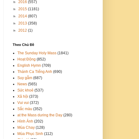
►
2016
(557)
►
2015
(1181)
►
2014
(807)
►
2013
(358)
►
2012
(1)
Theo Chủ Đề
The Sunday Holy Mass
(1841)
Hoạt Động
(852)
English Hymn
(709)
Thánh Ca Tiếng Anh
(690)
Suy gẫm
(687)
News
(565)
Sức khoẻ
(537)
Xã hội
(373)
Vui vui
(372)
Sắc màu
(352)
at the Mass during the Day
(280)
Hình Ảnh
(202)
Mùa Chay
(128)
Mùa Phục Sinh
(112)