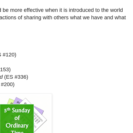
be more effective when it is introduced to the world
 actions of sharing with others what we have and what
e.
S
#12
0
)
1
53
)
d
(E
S
#336)
S
#2
00
)