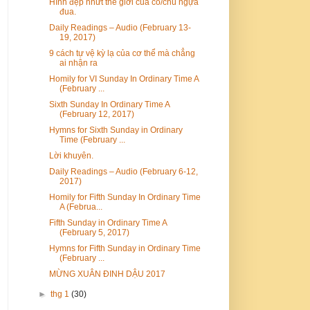
Hình đẹp nhứt thế giới của cô/chú ngựa
đua.
Daily Readings – Audio (February 13-
19, 2017)
9 cách tự vệ kỳ lạ của cơ thể mà chẳng
ai nhận ra
Homily for VI Sunday In Ordinary Time A
(February ...
Sixth Sunday In Ordinary Time A
(February 12, 2017)
Hymns for Sixth Sunday in Ordinary
Time (February ...
Lời khuyên.
Daily Readings – Audio (February 6-12,
2017)
Homily for Fifth Sunday In Ordinary Time
A (Februa...
Fifth Sunday in Ordinary Time A
(February 5, 2017)
Hymns for Fifth Sunday in Ordinary Time
(February ...
MỪNG XUÂN ĐINH DẬU 2017
►
thg 1
(30)