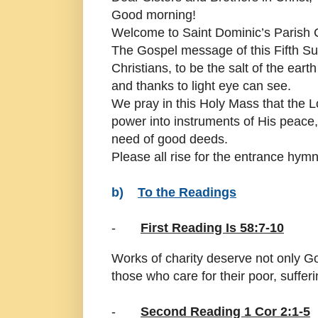
Good morning!
Welcome to Saint Dominic’s Parish 
The Gospel message of this Fifth Sun
Christians, to be the salt of the earth
and thanks to light eye can see.
We pray in this Holy Mass that the L
power into instruments of His peace,
need of good deeds.
Please all rise for the entrance hy
b)
To the Readings
-
First Reading Is 58:7-10
Works of charity deserve not only G
those who care for their poor, suffer
-
Second Reading 1 Cor 2:1-5