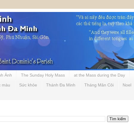
nh Ảnh
The Sunday Holy Mass
at the Mass during the Day
c màu
Sức khỏe
Thánh Đa Minh
Tháng Mân Côi
Noel