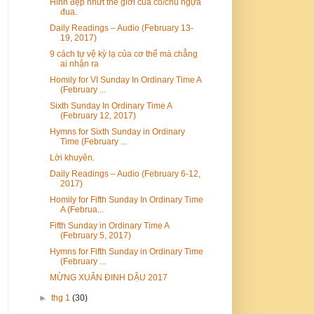
Hình đẹp nhứt thế giới của cô/chú ngựa
đua.
Daily Readings – Audio (February 13-
19, 2017)
9 cách tự vệ kỳ lạ của cơ thể mà chẳng
ai nhận ra
Homily for VI Sunday In Ordinary Time A
(February ...
Sixth Sunday In Ordinary Time A
(February 12, 2017)
Hymns for Sixth Sunday in Ordinary
Time (February ...
Lời khuyên.
Daily Readings – Audio (February 6-12,
2017)
Homily for Fifth Sunday In Ordinary Time
A (Februa...
Fifth Sunday in Ordinary Time A
(February 5, 2017)
Hymns for Fifth Sunday in Ordinary Time
(February ...
MỪNG XUÂN ĐINH DẬU 2017
►
thg 1
(30)