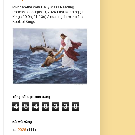
loi-nhap-the.com Daily Mass Reading
Podcast for August 9, 2026 First Reading (1
Kings 19:9a, 11-13a) A reading from the first
Book of Kings ...
Tổng số lượt xem trang
4
5
4
8
3
3
8
Bài Đã Đăng
►
2026
(111)