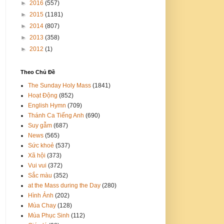
►
2016
(557)
►
2015
(1181)
►
2014
(807)
►
2013
(358)
►
2012
(1)
Theo Chủ Đề
The Sunday Holy Mass
(1841)
Hoạt Động
(852)
English Hymn
(709)
Thánh Ca Tiếng Anh
(690)
Suy gẫm
(687)
News
(565)
Sức khoẻ
(537)
Xã hội
(373)
Vui vui
(372)
Sắc màu
(352)
at the Mass during the Day
(280)
Hình Ảnh
(202)
Mùa Chay
(128)
Mùa Phục Sinh
(112)