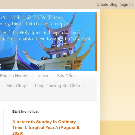
English Hymns
News
Suy Gẫm
Mùa Chay
Lòng Thương Xót Chúa
Bài đăng nổi bật
Nineteenth Sunday In Ordinary
Time, Liturgical Year A (August 9,
2026)