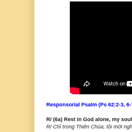
Responsorial Psalm (Ps 62:2-3, 6-7
R/ (6a) Rest in God alone, my soul
R/ Chỉ trong Thiên Chúa, tôi mới ngh