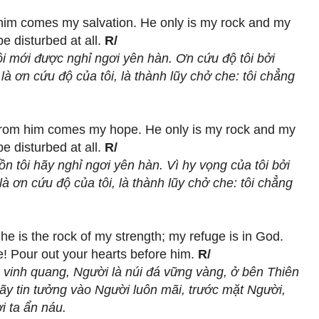
m him comes my salvation. He only is my rock and my
be disturbed at all.
R/
ôi mới được nghỉ ngơi yên hàn. Ơn cứu độ tôi bởi
à ơn cứu độ của tôi, là thành lũy chở che: tôi chẳng
r from him comes my hope. He only is my rock and my
 be disturbed
at all
.
R/
n tôi hãy nghỉ ngơi yên hàn. Vì hy vọng của tôi bởi
à ơn cứu độ của tôi, là thành lũy chở che: tôi chẳng
he is the rock of my strength; my refuge is in God.
le! Pour out your hearts before him.
R/
 vinh quang, Người là núi đá vững vàng, ở bên Thiên
hãy tin tưởng vào Người luôn mãi, trước mặt Người,
i ta ẩn náu.