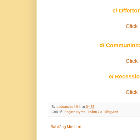
c/ Offerto
Click 
d/ Communion: 
Click 
e/ Recessio
Click 
By
cadoanthanhlinh
at
04:53
Chủ đề:
English Hymn
,
Thánh Ca Tiếng Anh
Bài đăng Mới hơn