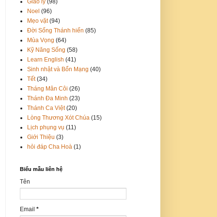
Giáo lý
(98)
Noel
(96)
Mẹo vặt
(94)
Đời Sống Thánh hiến
(85)
Mùa Vọng
(64)
Kỹ Năng Sống
(58)
Learn English
(41)
Sinh nhật và Bổn Mạng
(40)
Tết
(34)
Tháng Mân Côi
(26)
Thánh Đa Minh
(23)
Thánh Ca Việt
(20)
Lòng Thương Xót Chúa
(15)
Lịch phụng vụ
(11)
Giới Thiệu
(3)
hỏi đáp Cha Hoà
(1)
Biểu mẫu liên hệ
Tên
Email
*