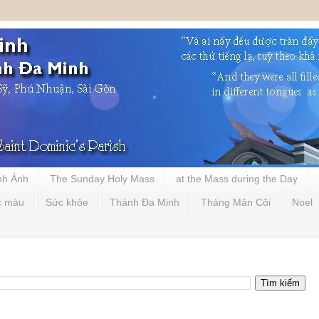
nh Ảnh
The Sunday Holy Mass
at the Mass during the Day
c màu
Sức khỏe
Thánh Đa Minh
Tháng Mân Côi
Noel