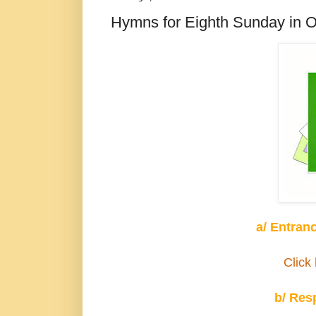
Hymns for Eighth Sunday in O
a/ Entran
Click 
b/ Res