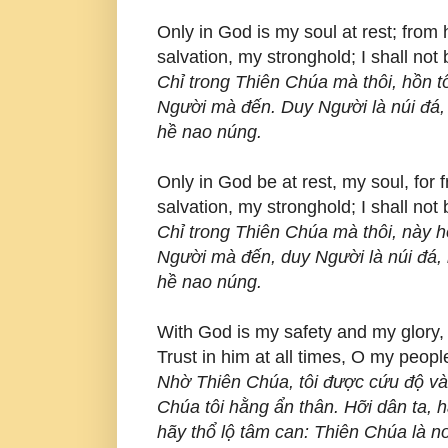
Only in God is my soul at rest; fro
salvation, my stronghold; I shall not 
Chỉ trong Thiên Chúa mà thôi, hồn t
Người mà đến. Duy Người là núi đá, l
hề nao núng.
Only in God be at rest, my soul, fo
salvation, my stronghold; I shall not
Chỉ trong Thiên Chúa mà thôi, này hồ
Người mà đến, duy Người là núi đá, l
hề nao núng.
With God is my safety and my glory, 
Trust in him at all times, O my peop
Nhờ Thiên Chúa, tôi được cứu độ và
Chúa tôi hằng ẩn thân. Hỡi dân ta, 
hãy thổ lộ tâm can: Thiên Chúa là nơ