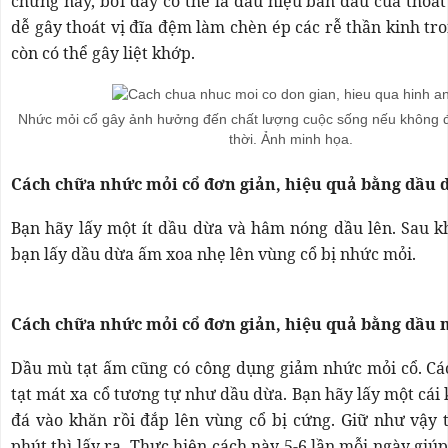
chứng này, bởi đây có thể là dấu hiệu ban đầu của thoát
dễ gây thoát vị đĩa đệm làm chèn ép các rễ thần kinh tro
còn có thể gây liệt khớp.
Nhức mỏi cổ gây ảnh hưởng đến chất lượng cuộc sống nếu không đ
thời. Ảnh minh họa.
Cách chữa nhức mỏi cổ đơn giản, hiệu quả bằng dầu 
Bạn hãy lấy một ít dầu dừa và hâm nóng dầu lên. Sau k
bạn lấy dầu dừa ấm xoa nhẹ lên vùng cổ bị nhức mỏi.
Cách chữa nhức mỏi cổ đơn giản, hiệu quả bằng dầu 
Dầu mù tạt ấm cũng có công dụng giảm nhức mỏi cổ. C
tạt mát xa cổ tương tự như dầu dừa. Bạn hãy lấy một cái 
đá vào khăn rồi đắp lên vùng cổ bị cứng. Giữ như vậy 
phút thì lấy ra. Thực hiện cách này 5-6 lần mỗi ngày giú