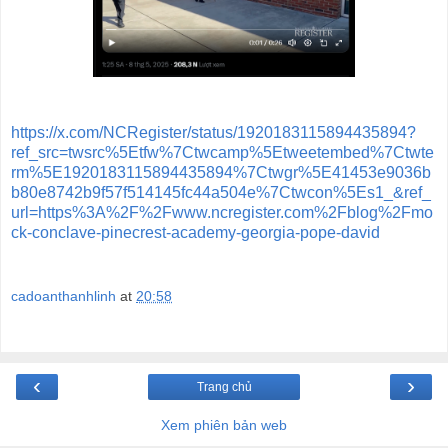
https://x.com/NCRegister/status/1920183115894435894?
ref_src=twsrc%5Etfw%7Ctwcamp%5Etweetembed%7Ctwte
rm%5E1920183115894435894%7Ctwgr%5E41453e9036b
b80e8742b9f57f514145fc44a504e%7Ctwcon%5Es1_&ref_
url=https%3A%2F%2Fwww.ncregister.com%2Fblog%2Fmo
ck-conclave-pinecrest-academy-georgia-pope-david
cadoanthanhlinh
at
20:58
‹
›
Trang chủ
Xem phiên bản web