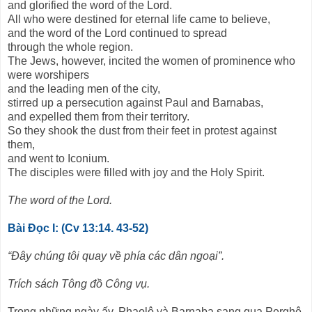
and glorified the word of the Lord.
All who were destined for eternal life came to believe,
and the word of the Lord continued to spread
through the whole region.
The Jews, however, incited the women of prominence who
were worshipers
and the leading men of the city,
stirred up a persecution against Paul and Barnabas,
and expelled them from their territory.
So they shook the dust from their feet in protest against
them,
and went to Iconium.
The disciples were filled with joy and the Holy Spirit.
The word of the Lord.
Bài Ðọc I: (Cv 13:14. 43-52)
“Ðây chúng tôi quay về phía các dân ngoại”.
Trích sách Tông đồ Công vụ.
Trong những ngày ấy, Phaolô và Barnaba sang qua Perghê