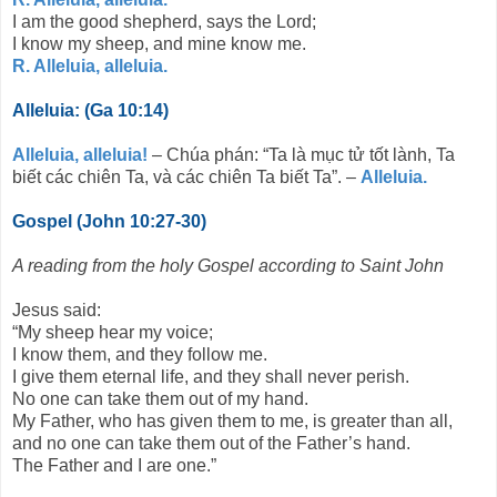
I am the good shepherd, says the Lord;
I know my sheep, and mine know me.
R. Alleluia, alleluia.
Alleluia: (Ga 10:14)
Alleluia, alleluia!
– Chúa phán: “Ta là mục tử tốt lành, Ta
biết các chiên Ta, và các chiên Ta biết Ta”. –
Alleluia.
Gospel (John 10:27-30)
A reading from the holy Gospel according to Saint John
Jesus said:
“My sheep hear my voice;
I know them, and they follow me.
I give them eternal life, and they shall never perish.
No one can take them out of my hand.
My Father, who has given them to me, is greater than all,
and no one can take them out of the Father’s hand.
The Father and I are one.”