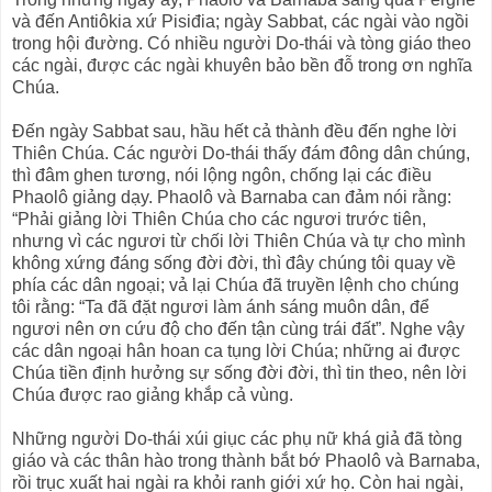
và đến Antiôkia xứ Pisiđia; ngày Sabbat, các ngài vào ngồi
trong hội đường. Có nhiều người Do-thái và tòng giáo theo
các ngài, được các ngài khuyên bảo bền đỗ trong ơn nghĩa
Chúa.
Ðến ngày Sabbat sau, hầu hết cả thành đều đến nghe lời
Thiên Chúa. Các người Do-thái thấy đám đông dân chúng,
thì đâm ghen tương, nói lộng ngôn, chống lại các điều
Phaolô giảng dạy. Phaolô và Barnaba can đảm nói rằng:
“Phải giảng lời Thiên Chúa cho các ngươi trước tiên,
nhưng vì các ngươi từ chối lời Thiên Chúa và tự cho mình
không xứng đáng sống đời đời, thì đây chúng tôi quay về
phía các dân ngoại; vả lại Chúa đã truyền lệnh cho chúng
tôi rằng: “Ta đã đặt ngươi làm ánh sáng muôn dân, để
ngươi nên ơn cứu độ cho đến tận cùng trái đất”. Nghe vậy
các dân ngoại hân hoan ca tụng lời Chúa; những ai được
Chúa tiền định hưởng sự sống đời đời, thì tin theo, nên lời
Chúa được rao giảng khắp cả vùng.
Những người Do-thái xúi giục các phụ nữ khá giả đã tòng
giáo và các thân hào trong thành bắt bớ Phaolô và Barnaba,
rồi trục xuất hai ngài ra khỏi ranh giới xứ họ. Còn hai ngài,