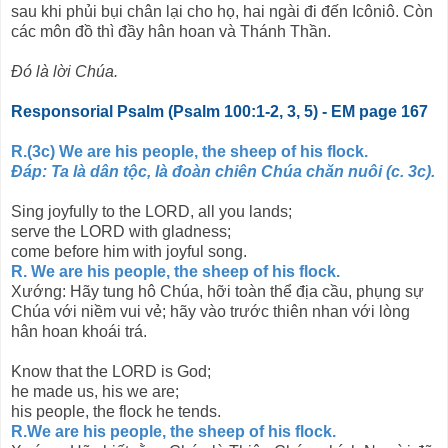
sau khi phủi bụi chân lại cho họ, hai ngài đi đến Icôniô. Còn
các môn đồ thì đầy hân hoan và Thánh Thần.
Ðó là lời Chúa.
Responsorial Psalm (Psalm 100:1-2, 3, 5) - EM page 167
R.(3c) We are his people, the sheep of his flock.
Ðáp: Ta là dân tộc, là đoàn chiên Chúa chăn nuôi (c. 3c).
Sing joyfully to the LORD, all you lands;
serve the LORD with gladness;
come before him with joyful song.
R. We are his people, the sheep of his flock.
Xướng: Hãy tung hô Chúa, hỡi toàn thể địa cầu, phụng sự
Chúa với niềm vui vẻ; hãy vào trước thiên nhan với lòng
hân hoan khoái trá.
Know that the LORD is God;
he made us, his we are;
his people, the flock he tends.
R.We are his people, the sheep of his flock.