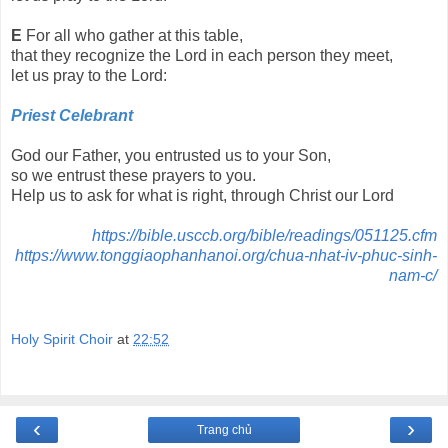
E
For all who gather at this table,
that they recognize the Lord in each person they meet,
let us pray to the Lord:
Priest Celebrant
God our Father, you entrusted us to your Son,
so we entrust these prayers to you.
Help us to ask for what is right, through Christ our Lord
https://bible.usccb.org/bible/readings/051125.cfm
https://www.tonggiaophanhanoi.org/chua-nhat-iv-phuc-sinh-
nam-c/
Holy Spirit Choir
at
22:52
‹
›
Trang chủ