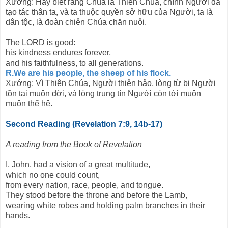
Xướng: Hãy biết rằng Chúa là Thiên Chúa, chính Người đã
tạo tác thân ta, và ta thuộc quyền sở hữu của Người, ta là
dân tộc, là đoàn chiên Chúa chăn nuôi.
The LORD is good:
his kindness endures forever,
and his faithfulness, to all generations.
R.We are his people, the sheep of his flock.
Xướng: Vì Thiên Chúa, Người thiện hảo, lòng từ bi Người
tồn tại muôn đời, và lòng trung tín Người còn tới muôn
muôn thế hệ.
Second Reading (Revelation 7:9, 14b-17)
A reading from the Book of Revelation
I, John, had a vision of a great multitude,
which no one could count,
from every nation, race, people, and tongue.
They stood before the throne and before the Lamb,
wearing white robes and holding palm branches in their
hands.