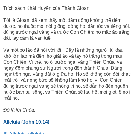
Trích sách Khải Huyền của Thánh Gioan.
Tôi là Gioan, đã xem thấy một đám đông không thể đếm
được, họ thuộc mọi nòi giống, dòng họ, dân tộc và tiếng nói,
đứng trước ngai vàng và trước Con Chiên; họ mặc áo trắng
dài, tay cầm lá vạn tuế.
Và một bô lão đã nói với tôi: “Ðây là những người từ đau
khổ lớn lao mà đến, họ giặt áo và tẩy nó trắng trong máu
Con Chiên. Vì thế, họ ở trước ngai vàng Thiên Chúa, và
ngày đêm phụng sự Người trong đền thánh Chúa, Ðấng
ngự trên ngai vàng đặt ở giữa họ. Họ sẽ không còn đói khát;
mặt trời và nóng bức sẽ không làm khổ họ, vì Con Chiên
đứng trước ngai vàng sẽ thống trị họ, sẽ dẫn họ đến nguồn
nước ban sự sống, và Thiên Chúa sẽ lau hết mọi giọt lệ nơi
mắt họ.
Ðó là lời Chúa.
Alleluia (John 10:14)
R. Alleluia, alleluia.