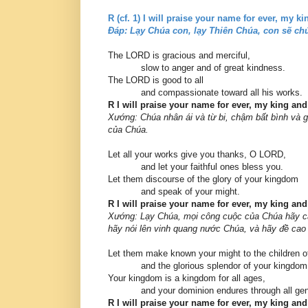
R (cf. 1) I will praise your name for ever, my 
Ðáp: Lạy Chúa con, lạy Thiên Chúa, con sẽ ch
The LORD is gracious and merciful,
slow to anger and of great kindness.
The LORD is good to all
and compassionate toward all his works.
R I will praise your name for ever, my king an
Xướng: Chúa nhân ái và từ bi, chậm bất bình và g
của Chúa.
Let all your works give you thanks, O LORD,
and let your faithful ones bless you.
Let them discourse of the glory of your kingdom
and speak of your might.
R I will praise your name for ever, my king an
Xướng: Lạy Chúa, mọi công cuộc của Chúa hãy ca
hãy nói lên vinh quang nước Chúa, và hãy đề cao
Let them make known your might to the children 
and the glorious splendor of your kingdom
Your kingdom is a kingdom for all ages,
and your dominion endures through all gene
R I will praise your name for ever, my king an