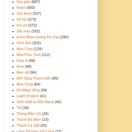
Suy gẫm
(687)
News
(565)
Sức khoẻ
(537)
Xã hội
(373)
Vui vui
(372)
Sắc màu
(352)
at the Mass during the Day
(280)
Hình Ảnh
(202)
Mùa Chay
(128)
Mùa Phục Sinh
(112)
Giáo lý
(98)
Noel
(96)
Mẹo vặt
(94)
Đời Sống Thánh hiến
(85)
Mùa Vọng
(64)
Kỹ Năng Sống
(58)
Learn English
(41)
Sinh nhật và Bổn Mạng
(40)
Tết
(34)
Tháng Mân Côi
(26)
Thánh Đa Minh
(23)
Thánh Ca Việt
(20)
Lòng Thương Xót Chúa
(15)