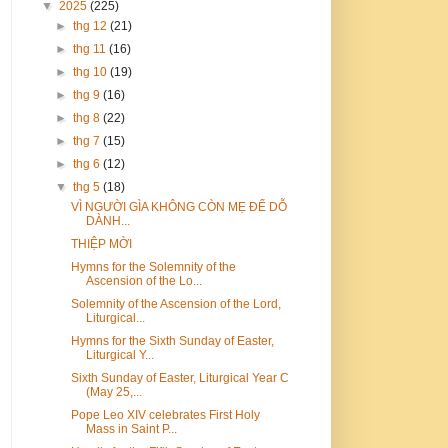
▼
2025
(225)
►
thg 12
(21)
►
thg 11
(16)
►
thg 10
(19)
►
thg 9
(16)
►
thg 8
(22)
►
thg 7
(15)
►
thg 6
(12)
▼
thg 5
(18)
VÌ NGƯỜI GÌA KHÔNG CÒN MẸ ĐỂ DỖ
DÀNH...
THIỆP MỜI
Hymns for the Solemnity of the
Ascension of the Lo...
Solemnity of the Ascension of the Lord,
Liturgical...
Hymns for the Sixth Sunday of Easter,
Liturgical Y...
Sixth Sunday of Easter, Liturgical Year C
(May 25,...
Pope Leo XIV celebrates First Holy
Mass in Saint P...