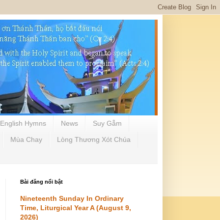
English Hymns
News
Suy Gẫm
Mùa Chay
Lòng Thương Xót Chúa
Bài đăng nổi bật
Nineteenth Sunday In Ordinary
Time, Liturgical Year A (August 9,
2026)