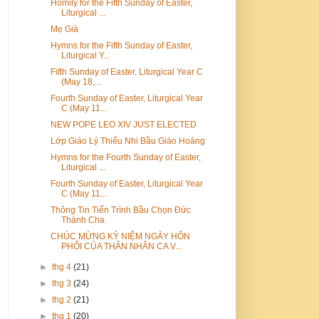
Homily for the Fifth Sunday of Easter,
Liturgical ...
Mẹ Già
Hymns for the Fifth Sunday of Easter,
Liturgical Y...
Fifth Sunday of Easter, Liturgical Year C
(May 18,...
Fourth Sunday of Easter, Liturgical Year
C (May 11...
NEW POPE LEO XIV JUST ELECTED
Lớp Giáo Lý Thiếu Nhi Bầu Giáo Hoàng
Hymns for the Fourth Sunday of Easter,
Liturgical ...
Fourth Sunday of Easter, Liturgical Year
C (May 11...
Thông Tin Tiến Trình Bầu Chọn Đức
Thánh Cha
CHÚC MỪNG KỶ NIỆM NGÀY HÔN
PHỐI CỦA THÂN NHÂN CA V...
►
thg 4
(21)
►
thg 3
(24)
►
thg 2
(21)
►
thg 1
(20)