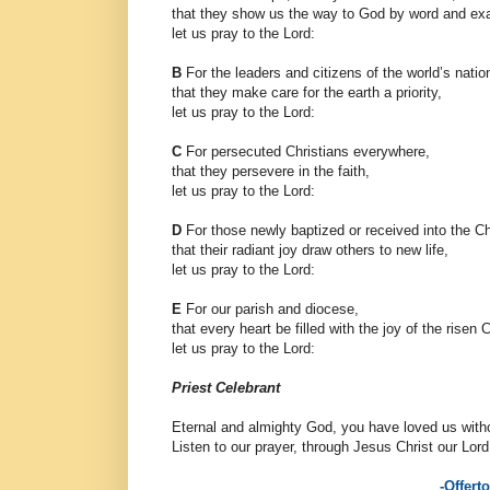
that they show us the way to God by word and e
let us pray to the Lord:
B
For the leaders and citizens of the world’s nati
that they make care for the earth a priority,
let us pray to the Lord:
C
For persecuted Christians everywhere,
that they persevere in the faith,
let us pray to the Lord:
D
For those newly baptized or received into the C
that their radiant joy draw others to new life,
let us pray to the Lord:
E
For our parish and diocese,
that every heart be filled with the joy of the risen 
let us pray to the Lord:
Priest Celebrant
Eternal and almighty God, you have loved us witho
Listen to our prayer, through Jesus Christ our Lord
-Offert