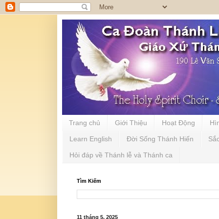
Trang chủ
Giới Thiệu
Hoạt Động
Hì
Learn English
Đời Sống Thánh Hiến
Sắ
Hỏi đáp về Thánh lễ và Thánh ca
Tìm Kiếm
11 tháng 5, 2025