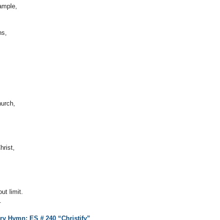
xample,
ons,
hurch,
Christ,
ut limit.
.
ory Hymn: ES # 240 “
Christify
”