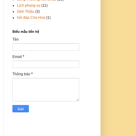
Lịch phụng vụ
(11)
Giới Thiệu
(3)
hỏi đáp Cha Hoà
(1)
Biểu mẫu liên hệ
Tên
Email
*
Thông báo
*