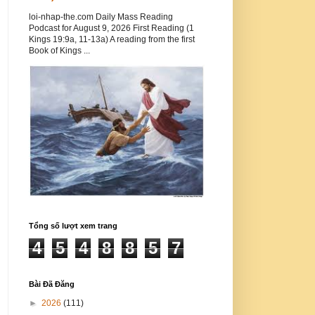
loi-nhap-the.com Daily Mass Reading
Podcast for August 9, 2026 First Reading (1
Kings 19:9a, 11-13a) A reading from the first
Book of Kings ...
Tổng số lượt xem trang
4
5
4
8
8
5
7
Bài Đã Đăng
►
2026
(111)