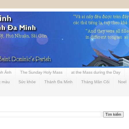
nh Ảnh
The Sunday Holy Mass
at the Mass during the Day
c màu
Sức khỏe
Thánh Đa Minh
Tháng Mân Côi
Noel