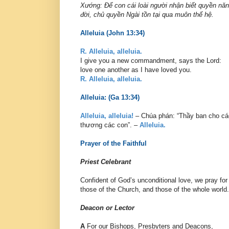
Xướng: Ðể con cái loài người nhận biết quyền n
đời, chủ quyền Ngài tồn tại qua muôn thế hệ.
Alleluia (John 13:34)
R. Alleluia, alleluia.
I give you a new commandment, says the Lord:
love one another as I have loved you.
R. Alleluia, alleluia.
Alleluia: (Ga 13:34)
Alleluia, alleluia!
– Chúa phán: “Thầy ban cho cá
thương các con”. –
Alleluia.
Prayer of the Faithful
Priest Celebrant
Confident of God’s unconditional love, we pray f
those of the Church, and those of the whole world.
Deacon or Lector
A
For our Bishops, Presbyters and Deacons,