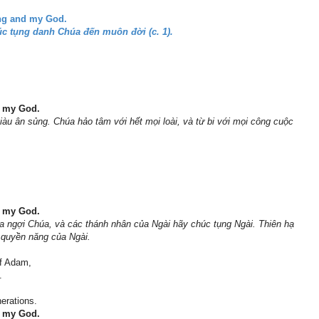
king and my God.
úc tụng danh Chúa đến muôn đời (c. 1).
d my God.
iàu ân sủng. Chúa hảo tâm với hết mọi loài, và từ bi với mọi công cuộc
d my God.
 ngợi Chúa, và các thánh nhân của Ngài hãy chúc tụng Ngài. Thiên hạ
 quyền năng của Ngài.
of Adam,
.
rations.
d my God.