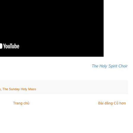
The Holy Spirit Choir
h
,
The Sunday Holy Mass
Trang chủ
Bài đăng Cũ hơn