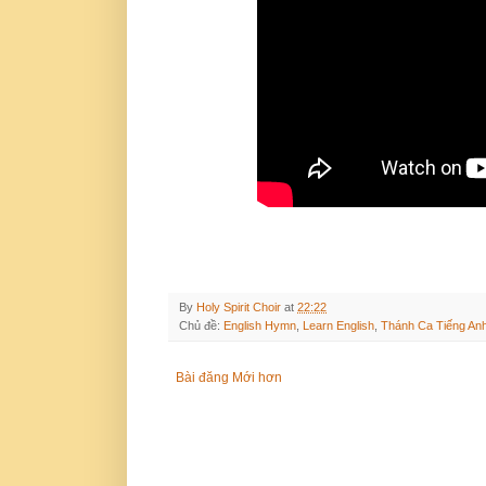
By
Holy Spirit Choir
at
22:22
Chủ đề:
English Hymn
,
Learn English
,
Thánh Ca Tiếng An
Bài đăng Mới hơn