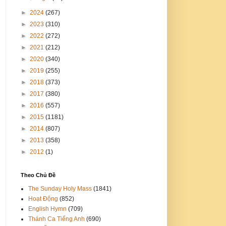
►
2024
(267)
►
2023
(310)
►
2022
(272)
►
2021
(212)
►
2020
(340)
►
2019
(255)
►
2018
(373)
►
2017
(380)
►
2016
(557)
►
2015
(1181)
►
2014
(807)
►
2013
(358)
►
2012
(1)
Theo Chủ Đề
The Sunday Holy Mass
(1841)
Hoạt Động
(852)
English Hymn
(709)
Thánh Ca Tiếng Anh
(690)