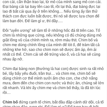
con cái, cẩn thận trao lại, từ mỏ của mình sang mỏ con cái.
Đại bàng cái lại bay lên cao tít, rồi lại thả, đại bàng đực lại
lao đi bắt cái qua ấy ở trên không… Nếu từng ấy lần thử
thách con đực luôn bắt được, thì nó sẽ được lựa chọn để
làm bạn đời. Để làm gì ư, thì đây….
Đôi “uyên ương” sẽ làm tổ ở những hốc đá tít trên cao. Tổ
chim là những que cứng, nếu không có đủ chúng dùng mỏ
giật lông vũ của chính mình ra, rớm máu thịt. Chim bố và
chim mẹ dùng chính lông của mình để lót ổ, để trám tất cả
những khe hở, sao cho chim non sẽ được ấm áp, êm ái
nhất có thể. Chim cái sẽ đẻ trứng vào ổ, và cả hai sẽ cùng
nhau ấp nở.
Chim đại bàng non (thường là hai con) được sinh ra rất nhỏ
bé, lẩy bẩy yếu đuối, trần trụi… và chim mẹ, chim bố sẽ
dùng chính cơ thể mình sưởi ấm cho con, che chở nắng
mưa, đem đến cho chim con nước và thức ăn, chúng sẽ lớn
rất nhanh. Và khi ấy chim mẹ và chim bố thấy, là đã tới lúc
rồi…
Chim bố
đứng cạnh tổ chim, bắt đầu đập cánh dữ dội, cả tổ
chim chao đảo, rụng rời. Để làm gì ư? Để tung bay đi hết