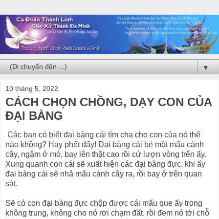
▼
10 tháng 5, 2022
CÁCH CHỌN CHỒNG, DẠY CON CỦA
ĐẠI BÀNG
Các bạn có biết đại bàng cái tìm cha cho con của nó thế
nào không? Hay phết đấy! Đại bàng cái bẻ một mẩu cành
cây, ngậm ở mỏ, bay lên thật cao rồi cứ lượn vòng trên ấy.
Xung quanh con cái sẽ xuất hiện các đại bàng đực, khi ấy
đại bàng cái sẽ nhả mẩu cành cây ra, rồi bay ở trên quan
sát.
Sẽ có con đại bàng đực chộp được cái mẩu que ấy trong
không trung, không cho nó rơi chạm đất, rồi đem nó tới chỗ