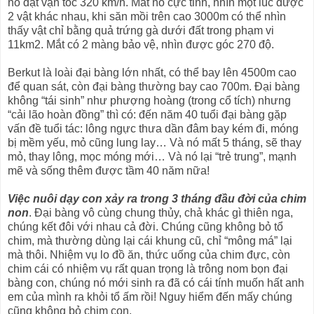
nó đạt vận tốc 320 km/h. Mắt nó cực tinh, nhìn một lúc được
2 vật khác nhau, khi săn mồi trên cao 3000m có thể nhìn
thấy vật chỉ bằng quả trứng gà dưới đất trong phạm vi
11km2. Mắt có 2 màng bảo vệ, nhìn được góc 270 độ.
Berkut là loài đại bàng lớn nhất, có thể bay lên 4500m cao
để quan sát, còn đại bàng thường bay cao 700m. Đại bàng
không “tái sinh” như phượng hoàng (trong cổ tích) nhưng
“cải lão hoàn đồng” thì có: đến năm 40 tuổi đại bàng gặp
vấn đề tuổi tác: lông ngực thưa dần đâm bay kém đi, móng
bị mềm yếu, mỏ cũng lung lay… Và nó mất 5 tháng, sẽ thay
mỏ, thay lông, mọc móng mới… Và nó lại “trẻ trung”, mạnh
mẽ và sống thêm được tầm 40 năm nữa!
Việc nuôi dạy con xảy ra trong 3 tháng đầu đời của chim
non
. Đại bàng vô cùng chung thủy, chả khác gì thiên nga,
chúng kết đôi với nhau cả đời. Chúng cũng không bỏ tổ
chim, mà thường dùng lại cái khung cũ, chỉ “mông má” lại
mà thôi. Nhiệm vụ lo đồ ăn, thức uống của chim đực, còn
chim cái có nhiệm vụ rất quan trọng là trông nom bọn đại
bàng con, chúng nó mới sinh ra đã có cái tính muốn hất anh
em của mình ra khỏi tổ ấm rồi! Nguy hiểm đến mấy chúng
cũng không bỏ chim con.