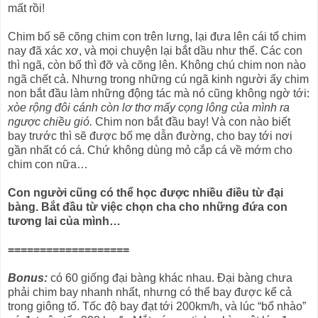
mất rồi!
Chim bố sẽ cõng chim con trên lưng, lại đưa lên cái tổ chim
nay đã xác xơ, và mọi chuyện lại bắt dầu như thế. Các con
thì ngã, còn bố thì đỡ và cõng lên. Không chú chim non nào
ngã chết cả. Nhưng trong những cú ngã kinh người ấy chim
non bắt đầu làm những động tác mà nó cũng không ngờ tới:
xòe rộng đôi cánh còn lơ thơ mấy cọng lông của mình ra
ngược chiều gió.
Chim non bắt đầu bay! Và con nào biết
bay trước thì sẽ được bố mẹ dẫn đường, cho bay tới nơi
gần nhất có cá. Chứ không dùng mỏ cắp cá về mớm cho
chim con nữa…
Con người cũng có thể học được nhiều điều từ đại
bàng. Bắt đầu từ việc chọn cha cho những đứa con
tương lai của mình…
===================
Bonus:
có 60 giống đại bàng khác nhau. Đại bàng chưa
phải chim bay nhanh nhất, nhưng có thể bay được kể cả
trong giông tố. Tốc độ bay đạt tới 200km/h, và lúc “bổ nhào”