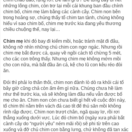
những lông chim, còn trơ lại mỗi cái khung ban đầu chính
chim bố, chim mẹ làm bằng các cành cây. Chim non bên
trong hoảng sợ, chúng thấy tổ chim tan tành, chúng không
hiểu vì sao chim bố, chim mẹ trước kia đang yêu thương
chiều chuộng thế, nay lại…
Chim mẹ
khi đó bay đi kiếm mồi, hoặc tránh mặt đi đâu,
không nỡ nhìn những chú chim con ngơ ngác. Nhưng rồi
chim mẹ bắt được cá, quay về ngồi cách tổ chừng 5 mét,
cho các con trông thấy. Nhưng chim mẹ không mớm mồi
cho con nữa, mà bắt đầu ăn cá, kệ cho lũ con kêu réo đòi
ăn.
Đói thì phải lo thân thôi, chim non đành lò dò ra khỏi cái tổ
bây giờ cũng chả còn ấm êm gì nữa. Chúng chưa hề làm
như thế trước kia, và sẽ không làm đâu nếu vẫn được bố
mẹ cho ăn. Chim non còn chưa biết gì hết về cuộc đời này,
tổ chim thì nằm trên vách đá cao tít để thú săn mồi không
rình rập được. Chim non trượt chân, ngã quay lơ, rồi rơi
thẳng xuống dưới vực. Lúc đó chim bố (ngày xưa phải bắt
cành cây do “người yêu” ném mãi rồi) sẽ phi từ trên cao
xuống và đỡ chú chim con bằng lưng, chứ không đã tan xác