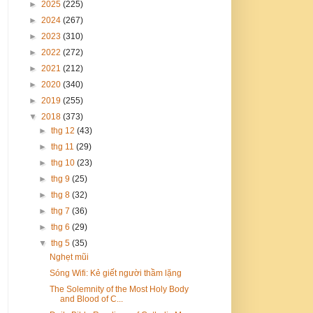
►
2025
(225)
►
2024
(267)
►
2023
(310)
►
2022
(272)
►
2021
(212)
►
2020
(340)
►
2019
(255)
▼
2018
(373)
►
thg 12
(43)
►
thg 11
(29)
►
thg 10
(23)
►
thg 9
(25)
►
thg 8
(32)
►
thg 7
(36)
►
thg 6
(29)
▼
thg 5
(35)
Nghẹt mũi
Sóng Wifi: Kẻ giết người thầm lặng
The Solemnity of the Most Holy Body
and Blood of C...