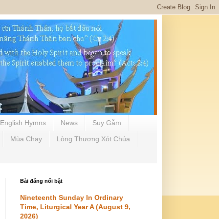
English Hymns
News
Suy Gẫm
Mùa Chay
Lòng Thương Xót Chúa
Bài đăng nổi bật
Nineteenth Sunday In Ordinary
Time, Liturgical Year A (August 9,
2026)