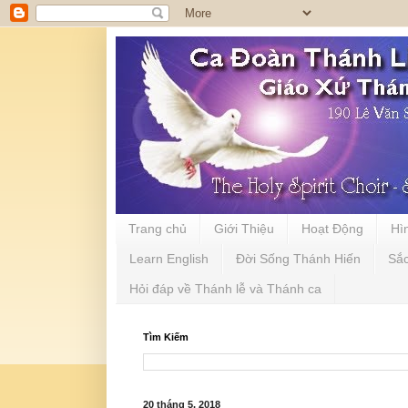
Trang chủ
Giới Thiệu
Hoạt Động
Hì
Learn English
Đời Sống Thánh Hiến
Sắ
Hỏi đáp về Thánh lễ và Thánh ca
Tìm Kiếm
20 tháng 5, 2018