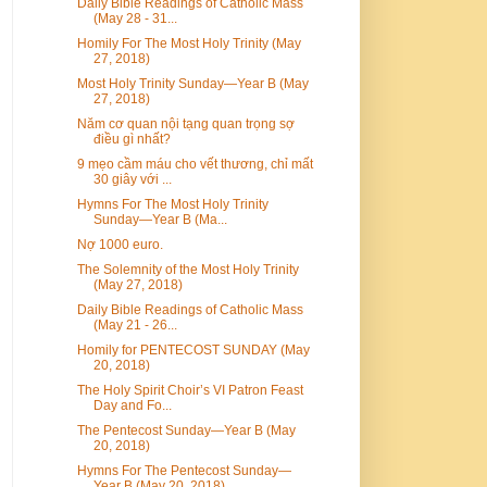
Daily Bible Readings of Catholic Mass
(May 28 - 31...
Homily For The Most Holy Trinity (May
27, 2018)
Most Holy Trinity Sunday—Year B (May
27, 2018)
Năm cơ quan nội tạng quan trọng sợ
điều gì nhất?
9 mẹo cầm máu cho vết thương, chỉ mất
30 giây với ...
Hymns For The Most Holy Trinity
Sunday—Year B (Ma...
Nợ 1000 euro.
The Solemnity of the Most Holy Trinity
(May 27, 2018)
Daily Bible Readings of Catholic Mass
(May 21 - 26...
Homily for PENTECOST SUNDAY (May
20, 2018)
The Holy Spirit Choir’s VI Patron Feast
Day and Fo...
The Pentecost Sunday—Year B (May
20, 2018)
Hymns For The Pentecost Sunday—
Year B (May 20, 2018)