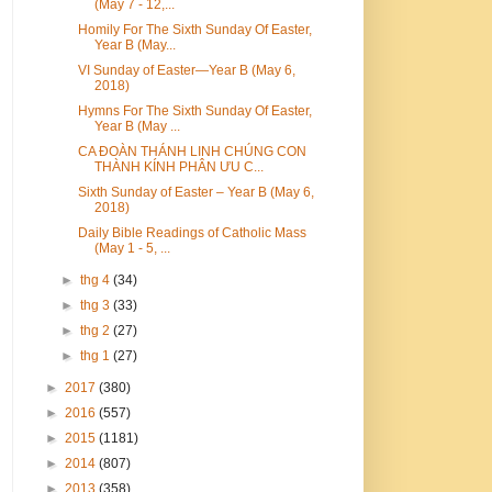
(May 7 - 12,...
Homily For The Sixth Sunday Of Easter,
Year B (May...
VI Sunday of Easter—Year B (May 6,
2018)
Hymns For The Sixth Sunday Of Easter,
Year B (May ...
CA ĐOÀN THÁNH LINH CHÚNG CON
THÀNH KÍNH PHÂN ƯU C...
Sixth Sunday of Easter – Year B (May 6,
2018)
Daily Bible Readings of Catholic Mass
(May 1 - 5, ...
►
thg 4
(34)
►
thg 3
(33)
►
thg 2
(27)
►
thg 1
(27)
►
2017
(380)
►
2016
(557)
►
2015
(1181)
►
2014
(807)
►
2013
(358)