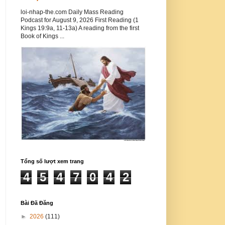
loi-nhap-the.com Daily Mass Reading
Podcast for August 9, 2026 First Reading (1
Kings 19:9a, 11-13a) A reading from the first
Book of Kings ...
Tổng số lượt xem trang
4
5
4
7
0
4
2
Bài Đã Đăng
►
2026
(111)