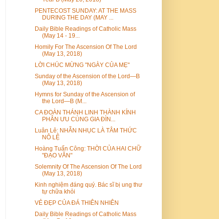
PENTECOST SUNDAY: AT THE MASS
DURING THE DAY (MAY ...
Daily Bible Readings of Catholic Mass
(May 14 - 19...
Homily For The Ascension Of The Lord
(May 13, 2018)
LỜI CHÚC MỪNG "NGÀY CỦA MẸ"
Sunday of the Ascension of the Lord—B
(May 13, 2018)
Hymns for Sunday of the Ascension of
the Lord—B (M...
CA ĐOÀN THÁNH LINH THÀNH KÍNH
PHÂN ƯU CÙNG GIA ĐÌN...
Luân Lê: NHẪN NHỤC LÀ TÂM THỨC
NÔ LỆ
Hoàng Tuấn Công: THỜI CỦA HAI CHỮ
"ĐẠO VĂN"
Solemnity Of The Ascension Of The Lord
(May 13, 2018)
Kinh nghiệm đáng quý. Bác sĩ bị ung thư
tự chữa khỏi
VẺ ĐẸP CỦA ĐÁ THIÊN NHIÊN
Daily Bible Readings of Catholic Mass