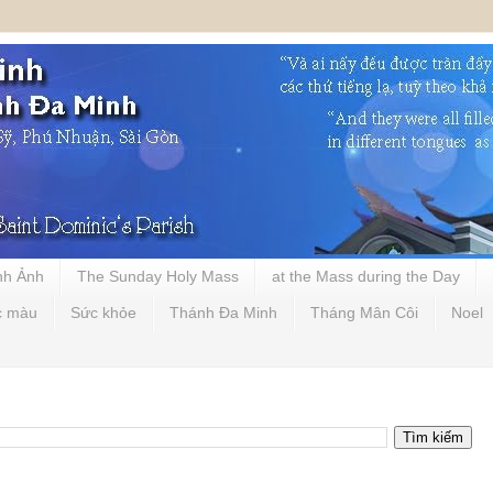
nh Ảnh
The Sunday Holy Mass
at the Mass during the Day
c màu
Sức khỏe
Thánh Đa Minh
Tháng Mân Côi
Noel