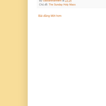
By
cadoanthanhlinh
at
23:14
Chủ đề:
The Sunday Holy Mass
Bài đăng Mới hơn