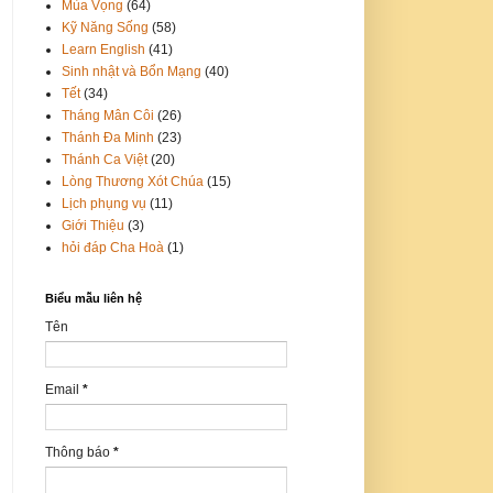
Mùa Vọng
(64)
Kỹ Năng Sống
(58)
Learn English
(41)
Sinh nhật và Bổn Mạng
(40)
Tết
(34)
Tháng Mân Côi
(26)
Thánh Đa Minh
(23)
Thánh Ca Việt
(20)
Lòng Thương Xót Chúa
(15)
Lịch phụng vụ
(11)
Giới Thiệu
(3)
hỏi đáp Cha Hoà
(1)
Biểu mẫu liên hệ
Tên
Email
*
Thông báo
*