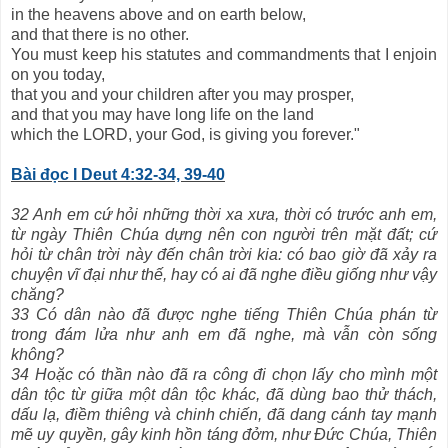
in the heavens above and on earth below,
and that there is no other.
You must keep his statutes and commandments that I enjoin
on you today,
that you and your children after you may prosper,
and that you may have long life on the land
which the LORD, your God, is giving you forever."
Bài đọc I Deut 4:32-34, 39-40
32 Anh em cứ hỏi những thời xa xưa, thời có trước anh em,
từ ngày Thiên Chúa dựng nên con người trên mặt đất; cứ
hỏi từ chân trời này đến chân trời kia: có bao giờ đã xảy ra
chuyện vĩ đại như thế, hay có ai đã nghe điều giống như vậy
chăng?
33 Có dân nào đã được nghe tiếng Thiên Chúa phán từ
trong đám lửa như anh em đã nghe, mà vẫn còn sống
không?
34 Hoặc có thần nào đã ra công đi chọn lấy cho mình một
dân tộc từ giữa một dân tộc khác, đã dùng bao thử thách,
dấu lạ, điềm thiêng và chinh chiến, đã dang cánh tay mạnh
mẽ uy quyền, gây kinh hồn táng đởm, như Đức Chúa, Thiên