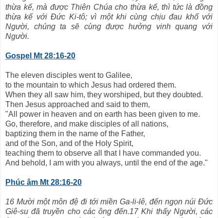
thừa kế, mà được Thiên Chúa cho thừa kế, thì tức là đồng
thừa kế với Đức Ki-tô; vì một khi cùng chịu đau khổ với
Người, chúng ta sẽ cùng được hưởng vinh quang với
Người.
Gospel Mt 28:16-20
The eleven disciples went to Galilee,
to the mountain to which Jesus had ordered them.
When they all saw him, they worshiped, but they doubted.
Then Jesus approached and said to them,
"All power in heaven and on earth has been given to me.
Go, therefore, and make disciples of all nations,
baptizing them in the name of the Father,
and of the Son, and of the Holy Spirit,
teaching them to observe all that I have commanded you.
And behold, I am with you always, until the end of the age."
Phúc âm Mt 28:16-20
16 Mười một môn đệ đi tới miền Ga-li-lê, đến ngọn núi Đức
Giê-su đã truyền cho các ông đến.17 Khi thấy Người, các