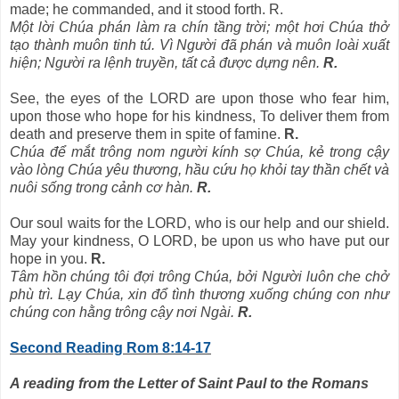
made; he commanded, and it stood forth. R.
Một lời Chúa phán làm ra chín tầng trời; một hơi Chúa thở
tạo thành muôn tinh tú. Vì Người đã phán và muôn loài xuất
hiện; Người ra lệnh truyền, tất cả được dựng nên.
R.
See, the eyes of the LORD are upon those who fear him,
upon those who hope for his kindness, To deliver them from
death and preserve them in spite of famine.
R.
Chúa để mắt trông nom người kính sợ Chúa, kẻ trong cậy
vào lòng Chúa yêu thương, hầu cứu họ khỏi tay thần chết và
nuôi sống trong cảnh cơ hàn.
R.
Our soul waits for the LORD, who is our help and our shield.
May your kindness, O LORD, be upon us who have put our
hope in you.
R.
Tâm hồn chúng tôi đợi trông Chúa, bởi Người luôn che chở
phù trì. Lạy Chúa, xin đổ tình thương xuống chúng con như
chúng con hằng trông cậy nơi Ngài.
R.
Second Reading Rom 8:14-17
A reading from the Letter of Saint Paul to the Romans