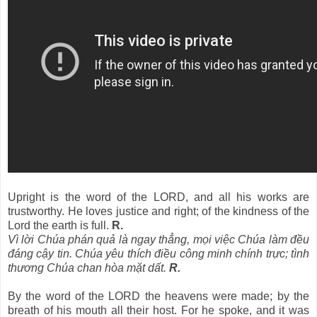
Upright is the word of the LORD, and all his works are
trustworthy. He loves justice and right; of the kindness of the
Lord the earth is full.
R.
Vì lời Chúa phán quả là ngay thẳng, mọi việc Chúa làm đều
đáng cậy tin. Chúa yêu thích điều công minh chính trực; tình
thương Chúa chan hòa mặt dất.
R.
By the word of the LORD the heavens were made; by the
breath of his mouth all their host. For he spoke, and it was