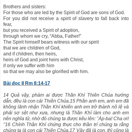
Brothers and sisters:
For those who are led by the Spirit of God are sons of God.
For you did not receive a spirit of slavery to fall back into
fear,
but you received a Spirit of adoption,
through whom we cry, “Abba, Father!”
The Spirit himself bears witness with our spirit
that we are children of God,
and if children, then heirs,
heirs of God and joint heirs with Christ,
if only we suffer with him
so that we may also be glorified with him.
Bài đọc II Rm 8:14-17
14 Quả vậy, phàm ai được Thần Khí Thiên Chúa hướng
dẫn, đều là con cái Thiên Chúa.15 Phần anh em, anh em đã
không lãnh nhận Thần Khí khiến anh em trở thành nô lệ và
phải sợ sệt như xưa, nhưng là Thần Khí làm cho anh em
nên nghĩa tử, nhờ đó chúng ta được kêu lên: "Áp-ba! Cha ơi!
"16 Chính Thần Khí chứng thực cho thần trí chúng ta rằng
chúng ta là con cái Thiên Chúa.17 Vậy đã là con, thì cũng là