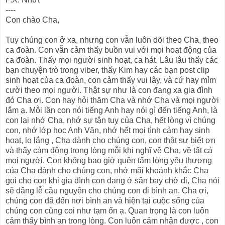
----
Con chào Cha,
Tuy chúng con ở xa, nhưng con vẫn luôn dõi theo Cha, theo
ca đoàn. Con vẫn cảm thấy buồn vui với mọi hoạt động của
ca đoàn. Thấy mọi người sinh hoạt, ca hát. Lâu lâu thấy các
bạn chuyện trò trong viber, thấy Kim hay các bạn post clip
sinh hoạt của ca đoàn, con cảm thấy vui lây, và cứ hay mỉm
cười theo mọi người. Thật sự như là con đang xa gia đình
đó Cha ơi. Con hay hỏi thăm Cha và nhớ Cha và mọi người
lắm ạ. Mỗi lần con nói tiếng Anh hay nói gì đến tiếng Anh, là
con lại nhớ Cha, nhớ sự tận tuỵ của Cha, hết lòng vì chúng
con, nhớ lớp học Anh Văn, nhớ hết mọi tình cảm hay sinh
hoạt, lo lắng , Cha dành cho chúng con, con thật sự biết ơn
và thấy cảm động trong lòng mỗi khi nghĩ về Cha, về tất cả
mọi người. Con không bao giờ quên tấm lòng yêu thương
của Cha dành cho chúng con, nhớ mãi khoảnh khắc Cha
gọi cho con khi gia đình con đang ở sân bay chờ đi, Cha nói
sẽ dâng lễ cầu nguyện cho chúng con đi bình an. Cha ơi,
chúng con đã đến nơi bình an và hiện tại cuộc sống của
chúng con cũng coi như tạm ổn ạ. Quan trọng là con luôn
cảm thấy bình an trong lòng. Con luôn cảm nhận được , con