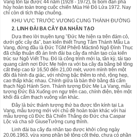
Vang tồn tại được 44 năm (1928 - 1972), bị bom đạn phá
hủy hoàn toàn trong cuộc chiến Mùa Hè Đỏ Lửa 1972. Nay
chỉ còn di tích tháp chuông.
KHU VỰC TRƯỚC VƯONG CUNG THÁNH ĐƯỜNG
2. LINH ĐÀI BA CÂY ĐA NHÂN TẠO
Dựa theo lời truyền tụng "Đức Mẹ hiện ra trên đám cỏ,
dưới gốc cây đa", ban kiến thiết Trung Tâm Thánh Mẫu La
Vang, đứng đầu là Đức TGM Phêrô Máctinô Ngô Đình Thục
đã chấp thuận đồ án linh đài ba cây đa nhân tạo của kiến
trúc sư Ngô Viết Thụ. Đó là công trình mới lạ, tân kỳ, tái tạo
quang cảnh nơi Đức Mẹ hiện ra với ba cây đa bằng bê tông
cất thép cao từ 16,50 đến 21,00 mét, vươn mình trên một
đồi đá hình đa giác, với những bậc thềm to nhỏ, rộng hẹp,
cao thấp khác nhau. Chính giữa là bàn thờ bằng đá cẩm
thạch Ngũ Hánh Sơn. Thánh tượng Đức Mẹ La Vang, mẫu
tượng Đức Bà Xuống ơn ngự trên cao, chính điện, trên một
khối đá cẩm thạch vuông vắn khác.
Đây là bức thánh tượng thứ ba được tôn kính tại La
Vang, mẫu tượng mới với chủ đề hoàn toàn khác với hai
mẫu tượng cũ Đức Bà Chiến Thắng do Đức cha Caspar
Lộc và cha sở GiuseTường cung thỉnh.
Linh đài ba cây đa nhân tạo được khởi công ngày
20.06.1963, vừa xong phần bê tông cốt thép, chưa có phần