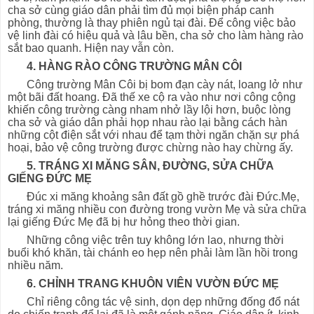
cha sở cùng giáo dân phải tìm đủ mọi biện pháp canh
phòng, thường là thay phiên ngủ tại đài. Để công việc bảo
vệ linh đài có hiệu quả và lâu bền, cha sở cho làm hàng rào
sắt bao quanh. Hiện nay vẫn còn.
4. HÀNG RÀO CÔNG TRƯỜNG MÂN CÔI
Công trường Mân Côi bị bom đạn cày nát, loang lở như
một bãi đất hoang. Đã thế xe cộ ra vào như nơi công cộng
khiến công trường càng nham nhở lầy lội hơn, buộc lòng
cha sở và giáo dân phải họp nhau rào lại bằng cách hàn
những cột điện sắt với nhau để tạm thời ngăn chặn sự phá
hoại, bảo vệ công trường được chừng nào hay chừng ấy.
5. TRÁNG XI MĂNG SÂN, ĐƯỜNG, SỬA CHỮA
GIẾNG ĐỨC MẸ
Đúc xi măng khoảng sân đất gồ ghề trước đài Đức.Mẹ,
tráng xi măng nhiều con đường trong vườn Mẹ và sửa chữa
lại giếng Đức Mẹ đã bị hư hỏng theo thời gian.
Những công việc trên tuy không lớn lao, nhưng thời
buổi khó khăn, tài chánh eo hẹp nên phải làm lần hồi trong
nhiều năm.
6. CHỈNH TRANG KHUÔN VIÊN VƯỜN ĐỨC MẸ
Chỉ riêng công tác vệ sinh, dọn dẹp những đống đổ nát