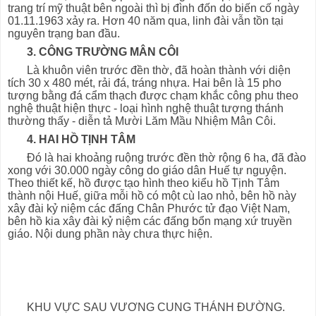
trang trí mỹ thuật bên ngoài thì bị đình đốn do biến cố ngày
01.11.1963 xảy ra. Hơn 40 năm qua, linh đài vẫn tồn tại
nguyên trạng ban đầu.
3. CÔNG TRƯỜNG MÂN CÔI
Là khuôn viên trước đền thờ, đã hoàn thành với diện
tích 30 x 480 mét, rải đá, tráng nhựa. Hai bên là 15 pho
tượng bằng đá cẩm thạch được chạm khắc công phu theo
nghệ thuật hiện thực - loại hình nghệ thuật tượng thánh
thường thấy - diễn tả Mười Lăm Mầu Nhiệm Mân Côi.
4. HAI HỒ TỊNH TÂM
Đó là hai khoảng ruộng trước đền thờ rộng 6 ha, đã đào
xong với 30.000 ngày công do giáo dân Huế tự nguyện.
Theo thiết kế, hồ được tạo hình theo kiểu hồ Tịnh Tâm
thành nội Huế, giữa mỗi hồ có một cù lao nhỏ, bên hồ này
xây đài kỷ niệm các đấng Chân Phước tử đạo Việt Nam,
bên hồ kia xây đài kỷ niệm các đấng bổn mạng xứ truyền
giáo. Nội dung phần này chưa thực hiện.
KHU VỰC SAU VƯƠNG CUNG THÁNH ĐƯỜNG.