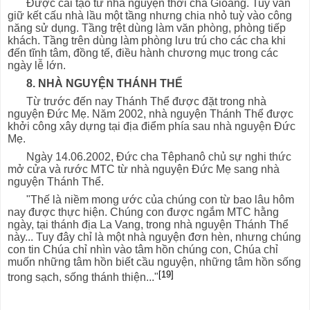
Được cải tạo từ nhà nguyện thời cha Gioang. Tuy vẫn
giữ kết cấu nhà lầu một tầng nhưng chia nhỏ tuỳ vào công
năng sử dụng. Tầng trệt dùng làm văn phòng, phòng tiếp
khách. Tầng trên dùng làm phòng lưu trú cho các cha khi
đến tĩnh tâm, đồng tế, điều hành chương mục trong các
ngày lễ lớn.
8. NHÀ NGUYỆN THÁNH THỂ
Từ trước đến nay Thánh Thể được đặt trong nhà
nguyện Đức Mẹ. Năm 2002, nhà nguyện Thánh Thể được
khởi công xây dựng tại địa điểm phía sau nhà nguyện Đức
Mẹ.
Ngày 14.06.2002, Đức cha Têphanô chủ sự nghi thức
mở cửa và rước MTC từ nhà nguyện Đức Mẹ sang nhà
nguyện Thánh Thể.
"Thế là niềm mong ước của chúng con từ bao lâu hôm
nay được thực hiện. Chúng con được ngắm MTC hằng
ngày, tại thánh địa La Vang, trong nhà nguyện Thánh Thể
này... Tuy đây chỉ là một nhà nguyện đơn hèn, nhưng chúng
con tin Chúa chỉ nhìn vào tâm hồn chúng con, Chúa chỉ
muốn những tâm hồn biết cầu nguyện, những tâm hồn sống
[19]
trong sạch, sống thánh thiện..."