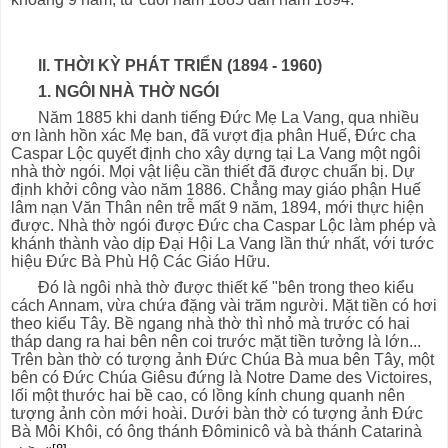
lI. THỜI KỲ PHÁT TRIỂN (1894 - 1960)
1. NGÔI NHÀ THỜ NGÓI
Năm 1885 khi danh tiếng Đức Mẹ La Vang, qua nhiều
ơn lành hồn xác Mẹ ban, đã vượt địa phân Huế, Đức cha
Caspar Lộc quyết định cho xây dựng tại La Vang một ngôi
nhà thờ ngói. Mọi vật liệu cần thiết đã được chuẩn bị. Dự
định khởi công vào năm 1886. Chẳng may giáo phận Huế
lâm nạn Văn Thân nên trễ mất 9 năm, 1894, mới thực hiện
được. Nhà thờ ngói được Đức cha Caspar Lộc làm phép và
khánh thành vào dịp Đại Hội La Vang lần thứ nhất, với tước
hiệu Đức Bà Phù Hộ Các Giáo Hữu.
Đó là ngôi nhà thờ được thiết kế "bên trong theo kiểu
cách Annam, vừa chứa đặng vài trăm người. Mặt tiền có hơi
theo kiểu Tây. Bề ngang nhà thờ thì nhỏ mà trước có hai
tháp dang ra hai bên nên coi trước mặt tiền tưởng là lớn...
Trên bàn thờ có tượng ảnh Đức Chúa Bà mua bên Tây, một
bên có Đức Chúa Giêsu đứng là Notre Dame des Victoires,
lối một thước hai bề cao, có lồng kính chung quanh nên
tượng ảnh còn mới hoài. Dưới bàn thờ có tượng ảnh Đức
Bà Môi Khôi, có ông thánh Đôminicô và bà thánh Catarinà