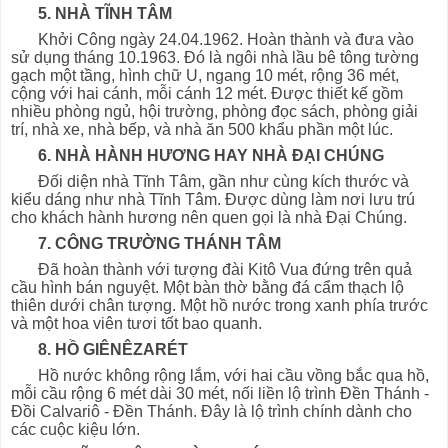
5. NHÀ TĨNH TÂM
Khởi Công ngày 24.04.1962. Hoàn thành và đưa vào
sử dụng tháng 10.1963. Đó là ngôi nhà lầu bê tông tường
gạch một tầng, hình chữ U, ngang 10 mét, rộng 36 mét,
cộng với hai cánh, mỗi cánh 12 mét. Được thiết kế gồm
nhiều phòng ngủ, hội trường, phòng đọc sách, phòng giải
trí, nhà xe, nhà bếp, và nhà ăn 500 khẩu phần một lúc.
6. NHÀ HÀNH HƯƠNG HAY NHÀ ĐẠI CHÚNG
Đối diện nhà Tĩnh Tâm, gần như cùng kích thước và
kiểu dáng như nhà Tĩnh Tâm. Được dùng làm nơi lưu trú
cho khách hành hương nên quen gọi là nhà Đại Chúng.
7. CÔNG TRƯỜNG THÁNH TÂM
Đã hoàn thành với tượng đài Kitô Vua đứng trên quả
cầu hình bán nguyệt. Một bàn thờ bằng đá cẩm thạch lộ
thiên dưới chân tượng. Một hồ nước trong xanh phía trước
và một hoa viên tươi tốt bao quanh.
8. HỒ GIÊNÊZARÉT
Hồ nước không rộng lắm, với hai cầu vồng bắc qua hồ,
mỗi cầu rộng 6 mét dài 30 mét, nối liền lộ trình Đền Thánh -
Đồi Calvariô - Đền Thánh. Đây là lộ trình chính dành cho
các cuộc kiệu lớn.