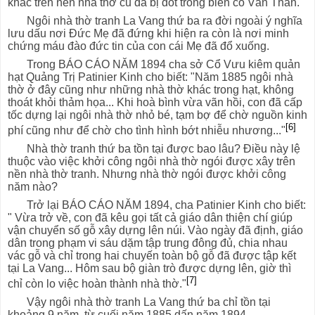
khác trên nền nhà thờ cũ đã bị đốt trong biến cố Văn Thân.
Ngôi nhà thờ tranh La Vang thứ ba ra đời ngoài ý nghĩa
lưu dấu nơi Đức Mẹ đã đứng khi hiện ra còn là nơi minh
chứng máu đào đức tin của con cái Mẹ đã đổ xuống.
Trong BÁO CÁO NĂM 1894 cha sở Cổ Vưu kiêm quản
hạt Quảng Trị Patinier Kinh cho biết: "Năm 1885 ngôi nhà
thờ ở đây cũng như những nhà thờ khác trong hạt, không
thoát khỏi thảm họa... Khi hoà bình vừa vãn hồi, con đã cấp
tốc dựng lại ngôi nhà thờ nhỏ bé, tạm bợ để chờ nguồn kinh
[6]
phí cũng như để chờ cho tình hình bớt nhiễu nhương..."
Nhà thờ tranh thứ ba tồn tại được bao lâu? Điều này lệ
thuộc vào việc khởi công ngôi nhà thờ ngói được xây trên
nền nhà thờ tranh. Nhưng nhà thờ ngói được khởi công
năm nào?
Trở lại BÁO CÁO NĂM 1894, cha Patinier Kinh cho biết:
" Vừa trở về, con đã kêu gọi tất cả giáo dân thiện chí giúp
vận chuyển số gỗ xây dựng lên núi. Vào ngày đã định, giáo
dân trong phạm vi sáu dặm tập trung đông đủ, chia nhau
vác gỗ và chỉ trong hai chuyến toàn bộ gỗ đã được tập kết
tại La Vang... Hôm sau bộ giàn trò được dựng lên, giờ thì
[7]
chỉ còn lo việc hoàn thành nhà thờ."
Vậy ngôi nhà thờ tranh La Vang thứ ba chỉ tồn tại
khoảng 9 năm, từ cuối năm 1885 dấn năm 1894.