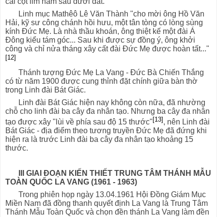
cái cột lim nằm sâu dưới đất."
Linh mục Mathêô Lê Văn Thành "cho mời ông Hồ Văn
Hải, kỹ sư công chánh hồi hưu, một tân tòng có lòng sùng
kính Đức Mẹ. Là nhà thầu khoán, ông thiệt kế một đài Á
Đông kiểu tám góc... Sau khi được sự đồng ý, ông khởi
công và chỉ nửa tháng xây cất đài Đức Mẹ được hoàn tất..."
[12]
Thánh tượng Đức Mẹ La Vang - Đức Bà Chiến Thắng
có từ năm 1900 được cung thỉnh đặt chính giữa bàn thờ
trong Linh đài Bát Giác.
Linh đài Bát Giác hiện nay không còn nữa, đã nhường
chỗ cho linh đài ba cây đa nhân tạo. Nhưng ba cây đa nhân
[13]
tạo được xây "lùi về phía sau độ 15 thước"
, nên Linh đài
Bát Giác - địa điểm theo tương truyền Đức Mẹ đã đứng khi
hiện ra là trước Linh đài ba cây đa nhân tạo khoảng 15
thước.
III GIAI ĐOẠN KIẾN THIẾT TRUNG TÂM THÁNH MẪU
TOÀN QUỐC LA VANG (1961 - 1963)
Trong phiên họp ngày 13.04.1961 Hội Đồng Giám Mục
Miền Nam đã đồng thanh quyết định La Vang là Trung Tâm
Thánh Mẫu Toàn Quốc và chọn đền thánh La Vang làm đền