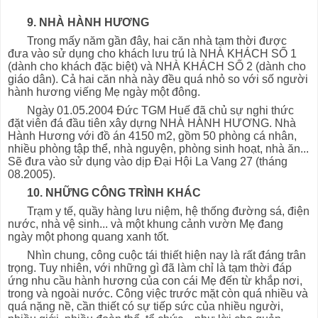
9. NHÀ HÀNH HƯƠNG
Trong mấy năm gần đây, hai căn nhà tạm thời được
đưa vào sử dụng cho khách lưu trú là NHÀ KHÁCH SỐ 1
(dành cho khách đặc biệt) và NHÀ KHÁCH SỐ 2 (dành cho
giáo dân). Cả hai căn nhà này đều quá nhỏ so với số người
hành hương viếng Mẹ ngày một đông.
Ngày 01.05.2004 Đức TGM Huế đã chủ sự nghi thức
đặt viên đá đầu tiên xây dựng NHÀ HÀNH HƯƠNG. Nhà
Hành Hương với đồ án 4150 m2, gồm 50 phòng cá nhân,
nhiều phòng tập thể, nhà nguyện, phòng sinh hoạt, nhà ăn...
Sẽ đưa vào sử dụng vào dịp Đại Hội La Vang 27 (tháng
08.2005).
10. NHỮNG CÔNG TRÌNH KHÁC
Trạm y tế, quầy hàng lưu niệm, hệ thống đường sá, điện
nước, nhà vệ sinh... và một khung cảnh vườn Mẹ đang
ngày một phong quang xanh tốt.
Nhìn chung, công cuộc tái thiết hiện nay là rất đáng trân
trọng. Tuy nhiên, với những gì đã làm chỉ là tạm thời đáp
ứng nhu cầu hành hương của con cái Mẹ đến từ khắp nơi,
trong và ngoài nước. Công việc trước mặt còn quá nhiều và
quá nặng nề, cần thiết có sự tiếp sức của nhiều người,