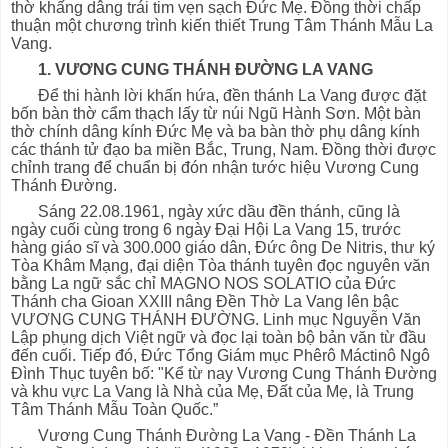
thờ khấng dâng trái tim vẹn sạch Đức Mẹ. Đồng thời chấp
thuận một chương trình kiến thiết Trung Tâm Thánh Mẫu La
Vang.
1. VƯƠNG CUNG THÁNH ĐƯỜNG LA VANG
Để thi hành lời khấn hứa, đền thánh La Vang được đặt
bốn bàn thờ cẩm thạch lấy từ núi Ngũ Hành Sơn. Một bàn
thờ chính dâng kính Đức Mẹ và ba bàn thờ phụ dâng kính
các thánh tử đạo ba miền Bắc, Trung, Nam. Đồng thời được
chỉnh trang để chuẩn bị đón nhận tước hiệu Vương Cung
Thánh Đường.
Sáng 22.08.1961, ngày xức dầu đền thánh, cũng là
ngày cuối cùng trong 6 ngày Đại Hội La Vang 15, trước
hàng giáo sĩ và 300.000 giáo dân, Đức ông De Nitris, thư ký
Tòa Khâm Mạng, đại diện Tòa thánh tuyên đọc nguyên văn
bằng La ngữ sắc chỉ MAGNO NOS SOLATIO của Đức
Thánh cha Gioan XXIII nâng Đền Thờ La Vang lên bậc
VƯƠNG CUNG THÁNH ĐƯỜNG. Linh mục Nguyễn Văn
Lập phụng dịch Việt ngữ và đọc lại toàn bộ bản văn từ đầu
đến cuối. Tiếp đó, Đức Tổng Giám mục Phêrô Máctinô Ngô
Đình Thục tuyên bố: "Kể từ nay Vương Cung Thánh Đường
và khu vực La Vang là Nhà của Mẹ, Đất của Mẹ, là Trung
Tâm Thánh Mẫu Toàn Quốc.”
Vương Cung Thánh Đường La Vang - Đền Thánh La