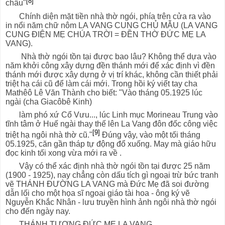
[8]
chầu"
Chính diện mặt tiền nhà thờ ngói, phía trên cửa ra vào
in nổi năm chữ nôm LA VANG CUNG CHỦ MẪU (LA VANG
CUNG ĐIỆN MẸ CHÚA TRỜI = ĐỀN THỜ ĐỨC MẸ LA
VANG).
Nhà thờ ngói tồn tại được bao lâu? Không thể dựa vào
năm khởi công xây dựng đền thánh mới để xác định vì đền
thánh mới được xây dựng ở vị trí khác, không cần thiết phải
triệt hạ cái cũ để làm cái mới. Trong hồi ký viết tay cha
Mathêô Lê Văn Thành cho biết: "Vào tháng 05.1925 lúc
ngài (cha Giacôbê Kinh)
làm phó xứ Cổ Vưu..., lúc Linh mục Morineau Trung vào
tĩnh tâm ở Huế ngài thay thế lên La Vang đôn đốc công việc
[9]
triệt hạ ngôi nhà thờ cũ."
Đúng vậy, vào một tối tháng
05.1925, căn gần tháp tự động đổ xuống. May mà giáo hữu
đọc kinh tối xong vừa mới ra về .
Vậy có thể xác định nhà thờ ngói tồn tại được 25 năm
(1900 - 1925), nay chẳng còn dấu tích gì ngoại trừ bức tranh
vẽ THÁNH ĐƯỜNG LA VANG mà Đức Mẹ đã soi đường
dẫn lối cho một họa sĩ ngoại giáo tài hoa - ông ký vẽ
Nguyễn Khắc Nhân - lưu truyền hình ảnh ngôi nhà thờ ngói
cho đến ngày nay.
THÁNH TƯỢNG ĐỨC MẸ LA VANG