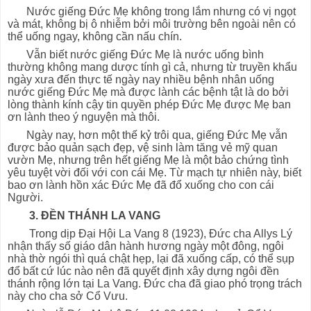
Nước giếng Đức Mẹ không trong lắm nhưng có vị ngọt
và mát, không bị ô nhiễm bởi môi trường bên ngoài nên có
thể uống ngay, không cần nấu chín.
Vẫn biết nước giếng Đức Mẹ là nước uống bình
thường không mang dược tính gì cả, nhưng từ truyền khẩu
ngày xưa đến thực tế ngày nay nhiều bệnh nhân uống
nước giếng Đức Mẹ mà được lành các bệnh tật là do bởi
lòng thành kính cậy tin quyền phép Đức Mẹ được Mẹ ban
ơn lành theo ý nguyện mà thôi.
Ngày nay, hơn một thế kỷ trôi qua, giếng Đức Mẹ vẫn
được bảo quản sạch đẹp, vệ sinh làm tăng vẻ mỹ quan
vườn Mẹ, nhưng trên hết giếng Mẹ là một bảo chứng tình
yêu tuyệt vời đối với con cái Mẹ. Từ mạch tự nhiên này, biết
bao ơn lành hồn xác Đức Mẹ đã đổ xuống cho con cái
Người.
3. ĐỀN THÁNH LA VANG
Trong dịp Đại Hội La Vang 8 (1923), Đức cha Allys Lý
nhận thấy số giáo dân hành hương ngày một đông, ngôi
nhà thờ ngói thì quá chật hẹp, lại đã xuống cấp, có thể sụp
đổ bất cứ lúc nào nên đã quyết định xây dựng ngôi đền
thánh rộng lớn tại La Vang. Đức cha đã giao phó trọng trách
này cho cha sở Cổ Vưu.