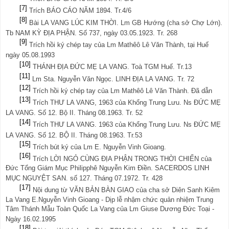
[7]
Trích BÁO CÁO NĂM 1894. Tr.4/6
[8]
Bài LA VANG LÚC KIM THỜI. Lm GB Hướng (cha sở Chợ Lớn).
Tb NAM KỲ ĐỊA PHẬN. Số 737, ngày 03.05.1923. Tr. 268
[9]
Trích hồi ký chép tay của Lm Mathêô Lê Văn Thành, tại Huế
ngày 05.08.1993
[10]
THÁNH ĐỊA ĐỨC MẸ LA VANG.
Toà TGM Huế. Tr.13
[11]
Lm Sta. Nguyễn Văn Ngọc. LINH ĐỊA LA VANG. Tr. 72
[12]
Trích hồi ký chép tay của Lm Mathêô Lê Văn Thành. Đã dẫn
[13]
Trích THƯ LA VANG, 1963 của Khổng Trung Lưu. Ns ĐỨC MẸ
LA VANG. Số 12. Bộ II. Tháng 08.1963. Tr. 52
[14]
Trích THƯ LA VANG. 1963 của Khổng Trung Lưu. Ns ĐỨC MẸ
LA VANG. Số 12. BỘ II. Tháng 08.1963. Tr.53
[15]
Trích bút ký của Lm E. Nguyễn Vinh Gioang.
[16]
Trích LỜI NGỎ CÙNG ĐỊA PHẬN TRONG THỜI CHIẾN của
Đức Tổng Giám Mục Philipphê Nguyễn Kim Điền. SACERDOS LINH
MỤC NGUYỆT SAN. số 127. Tháng 07.1972. Tr. 428
[17]
Nội dung từ VĂN BẢN BÀN GIAO của cha sở Diên Sanh Kiêm
La Vang E.Nguyễn Vinh Gioang - Dịp lễ nhậm chức quản nhiệm Trung
Tâm Thánh Mẫu Toàn Quốc La Vang của Lm Giuse Dương Đức Toại -
Ngày 16.02.1995
[18]