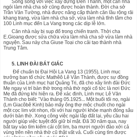
Song song với việc xây dựng Đền Thánh, một căn nhà
ngói làm nhà cha sở cũng được hoàn thành. Đời cha sở
Trần Văn Tường, nhà được nâng cấp thành căn lầu rộng rãi
khang trang, vừa làm nhà cha sở, vừa làm nhà tĩnh tâm cho
100 Linh mục đến La Vang trong các dịp lễ lớn.
Căn nhà này bị sụp đổ trong chiến tranh. Thời cha
E.Gioang được sửa chữa vừa làm nhà cha sở vừa làm nhà
nguyện. Sau này cha Giuse Toại cho cải tạo thành nhà
Trung Tâm.
5. LINH ĐÀI BÁT GIÁC
Để chuẩn bị Đại Hội La Vang 13 (1955), Linh mục
trưởng ban tổ chức Mathêô Lê Văn Thành, được sự đồng
thuận của Linh mục hạt Quảng Trị, đã cho xây linh đài Đức
Mẹ ngay vị trí bàn thờ trong nhà thờ ngói cổ tức là nơi Đức
Mẹ đã đứng khi hiện ra. Để xác định, Linh mục Lê Văn
Thành cho biết: "Vào tháng 05.1925... Một buổi tối nọ, ngài
(Lm Giacôbê Kinh) bảo mấy ông thợ mộc chuốt cho ngài
một cọc lim vót nhọn, rồi với hai người khỏe mạnh đóng sâu
dưới bàn thờ. Xong công việc ngài lắp đất lại, yêu cầu hai
người giúp việc tuyệt đối giữ bí mật. Đã 30 năm qua, nay
bắt tay vào tìm kiếm cái cột lim, ba mươi người đào xới cả
vùng trên nền nhà thờ cũ thật vất vả. Cuối cùng tìm được