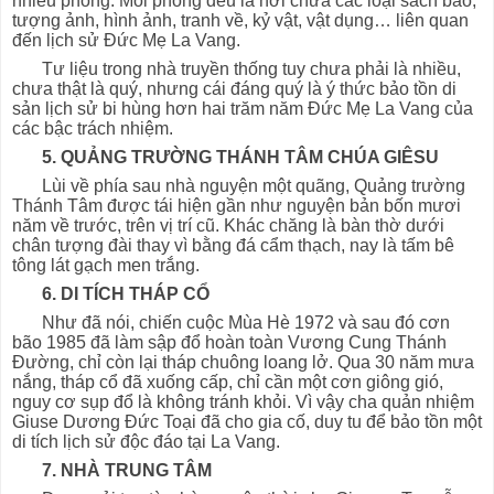
nhiều phòng. Mỗi phòng đều là nơi chứa các loại sách báo,
tượng ảnh, hình ảnh, tranh về, kỷ vật, vật dụng… liên quan
đến lịch sử Đức Mẹ La Vang.
Tư liệu trong nhà truyền thống tuy chưa phải là nhiều,
chưa thật là quý, nhưng cái đáng quý là ý thức bảo tồn di
sản lịch sử bi hùng hơn hai trăm năm Đức Mẹ La Vang của
các bậc trách nhiệm.
5. QUẢNG TRƯỜNG THÁNH TÂM CHÚA GIÊSU
Lùi về phía sau nhà nguyện một quãng, Quảng trường
Thánh Tâm được tái hiện gần như nguyện bản bốn mươi
năm về trước, trên vị trí cũ. Khác chăng là bàn thờ dưới
chân tượng đài thay vì bằng đá cẩm thạch, nay là tấm bê
tông lát gạch men trắng.
6. DI TÍCH THÁP CỔ
Như đã nói, chiến cuộc Mùa Hè 1972 và sau đó cơn
bão 1985 đã làm sập đổ hoàn toàn Vương Cung Thánh
Đường, chỉ còn lại tháp chuông loang lở. Qua 30 năm mưa
nắng, tháp cổ đã xuống cấp, chỉ cần một cơn giông gió,
nguy cơ sụp đổ là không tránh khỏi. Vì vậy cha quản nhiệm
Giuse Dương Đức Toại đã cho gia cố, duy tu để bảo tồn một
di tích lịch sử độc đáo tại La Vang.
7. NHÀ TRUNG TÂM