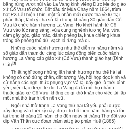
băng rừng vượt núi vào La Vang kính viếng Đức Mẹ do giáo
xứ Cổ Vưu tổ chức. Bắt đầu từ Mùa Chay năm 1864, trùm
hạt PX LêThiện Thìn, một tù nhân mới được tha về từ trại
phân tháp, lãnh ý cha sở tập trung khoảng 30 giáo dân Cổ
Vưu tổ chức hành hương La Vang. Họ khởi hành từ Cổ
Vưu vào lúc rạng sáng, vừa cung nghênh tượng Mẹ, vừa
cầm gậy gộc, giáo mác, đánh phèng la, khua chiêng khua
trống đề phòng thú dữ, vạch lá rừng mà đi.
Những cuộc hành hương như thế diễn ra hằng năm và
số giáo dân tham dự càng lúc càng đông biến cuộc hành
hương La Vang cấp giáo xứ (Cổ Vưu) thành giáo hạt (Dinh
[3]
Cát)
Thiết nghĩ trong những lần hành hương như thế há lại
không có chỗ dừng chân, đặt tượng Mẹ, hội họp đọc kinh và
cử hành các nghi thức phụng vụ? Vả lại bấy giờ là thời bình
yên, việc đạo được tự do, La Vang đã là một họ nhánh
thuộc giáo xứ Cổ Vưu, không có gì khó khăn cho việc tái lập
một nhà thờ tranh trên nền cũ .
Ngôi nhà thờ tranh La Vang thứ hai tất yếu phải được
xây dựng vào thời kỳ này, được tu bổ theo năm tháng và tồn
tại trong khoảng 20 năm, cho đến ngày bị thằng Thơ đốt vào
dịp Văn Thân cực đoan thảm sát giáo phận Huế (1885).
[4]