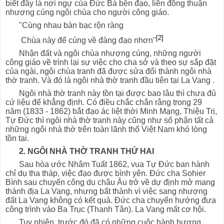
biết đây là nơi ngự của Đức Bà bên đạo, liền đồng thuận
nhượng cúng ngôi chùa cho người công giáo.
"Cùng nhau bàn bạc rộn ràng
[2]
Chùa này để cúng về đàng đạo nhơn"
Nhận đất và ngôi chùa nhượng cúng, những người
công giáo về trình lại sự việc cho cha sở và theo sự sắp đặt
của ngài, ngôi chùa tranh đã được sửa đổi thành ngôi nhà
thờ tranh. Và đó là ngôi nhà thờ tranh đầu tiên tại La Vang .
Ngôi nhà thờ tranh này tồn tại được bao lâu thì chưa đủ
cứ liệu để khẳng định. Có điều chắc chắn rằng trong 29
năm (1833 - 1862) bắt đạo ác liệt thời Minh Mạng, Thiệu Trị,
Tự Đức thì ngôi nhà thờ tranh này cũng như số phận tất cả
những ngôi nhà thờ trên toàn lãnh thổ Việt Nam khó lòng
tồn tại.
2. NGÔI NHÀ THỜ TRANH THỨ HAI
Sau hòa ước Nhâm Tuất 1862, vua Tự Đức ban hành
chỉ dụ tha tháp, việc đạo được bình yên. Đức cha Sohier
Bình sau chuyến công du châu Âu trở về dự định mở mang
thánh địa La Vang, nhưng bất thành vì việc sang nhượng
đất La Vang không có kết quả. Đức cha chuyển hướng đưa
công trình vào Ba Trục (Thanh Tân). La Vang mất cơ hội.
Tuy nhiên, trước đó đã có những cuộc hành hương