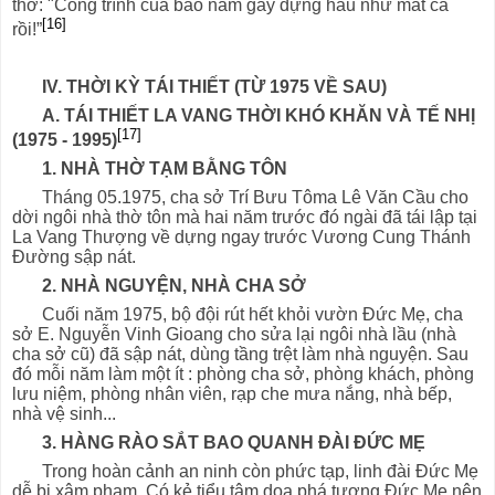
thở: "Công trình của bao năm gầy dựng hầu như mất cả
[16]
rồi!”
IV. THỜI KỲ TÁI THIẾT (TỪ 1975 VỀ SAU)
A. TÁI THIẾT LA VANG THỜI KHÓ KHĂN VÀ TẾ NHỊ
[17]
(1975 - 1995)
1. NHÀ THỜ TẠM BẰNG TÔN
Tháng 05.1975, cha sở Trí Bưu Tôma Lê Văn Cầu cho
dời ngôi nhà thờ tôn mà hai năm trước đó ngài đã tái lập tại
La Vang Thượng về dựng ngay trước Vương Cung Thánh
Đường sập nát.
2. NHÀ NGUYỆN, NHÀ CHA SỞ
Cuối năm 1975, bộ đội rút hết khỏi vườn Đức Mẹ, cha
sở E. Nguyễn Vinh Gioang cho sửa lại ngôi nhà lầu (nhà
cha sở cũ) đã sập nát, dùng tầng trệt làm nhà nguyện. Sau
đó mỗi năm làm một ít : phòng cha sở, phòng khách, phòng
lưu niệm, phòng nhân viên, rạp che mưa nắng, nhà bếp,
nhà vệ sinh...
3. HÀNG RÀO SẮT BAO QUANH ĐÀI ĐỨC MẸ
Trong hoàn cảnh an ninh còn phức tạp, linh đài Đức Mẹ
dễ bị xâm phạm. Có kẻ tiểu tâm dọa phá tượng Đức Mẹ nên