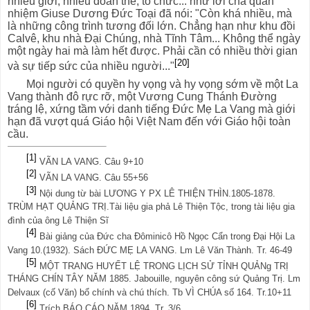
nhiều giới, nhiều đoàn thể, tổ chức... như lời cha quản
nhiệm Giuse Dương Đức Toại đã nói: "Còn khá nhiều, mà
là những công trình tương đối lớn. Chẳng hạn như khu đồi
Calvê, khu nhà Đại Chúng, nhà Tĩnh Tâm... Không thể ngày
một ngày hai mà làm hết được. Phải cần có nhiều thời gian
[20]
và sự tiếp sức của nhiều người..."
Mọi người có quyền hy vọng và hy vọng sớm về một La
Vang thành đô rực rỡ, một Vương Cung Thánh Đường
tráng lệ, xứng tầm với danh tiếng Đức Mẹ La Vang mà giới
hạn đã vượt quá Giáo hội Việt Nam đến với Giáo hội toàn
cầu.
[1]
VÃN LA VANG. Câu 9+10
[2]
VÃN LA VANG. Câu 55+56
[3]
Nội dung từ bài LƯƠNG Y PX LÊ THIỆN THÌN.1805-1878.
TRÙM HẠT QUẢNG TRỊ.Tài liệu gia phả Lê Thiện Tộc, trong tài liệu gia
đình của ông Lê Thiện Sĩ
[4]
Bài giảng của Đức cha Đôminicô Hồ Ngọc Cẩn trong Đại Hội La
Vang 10.(1932). Sách ĐỨC MẸ LA VANG. Lm Lê Văn Thành. Tr. 46-49
[5]
MỘT TRANG HUYẾT LỆ TRONG LỊCH SỬ TỈNH QUẢNg TRỊ
THÁNG CHÍN TÂY NĂM 1885.
Jabouille, nguyên công sứ Quảng Trị. Lm
Delvaux (cố Văn) bổ chính và chú thích. Tb VÌ CHÚA số 164. Tr.10+11
[6]
Trích BÁO CÁO NĂM 1894. Tr. 3/6