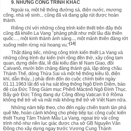
9. NHỮNG CÔNG TRÌNH KHÁC
Ngoài ra, một hệ thống đường sá, điện nước, mương
cống, nhà vệ sinh... cũng đã và đang gấp rút được hoàn
thành.
Riêng chỉ với những công trình kiến thiết trên đây thôi
cũng đã khiến La Vang "phảng phất như một lâu đài thiên
quốc…, một kinh thành ánh sáng..., một mảnh thiên đàng rớt
[14]
xuống miền rừng núi hoang vu.”
Thật đáng tiếc, những công trình kiến thiết La Vang và
những công trình dự kiến (nới rộng đền thờ, xây cổng tam
quan, dựng diễn đài, lễ đài kiểu đàn tế Nam Giao, đồi
Calvariô, mười bốn chặng đàng thánh giá, lập dòng chầu
Thánh Thể, dòng Thừa Sai và một hệ thống kiều lộ, điện
khí, dẫn thủy...) phải đình đốn do cuộc chính biến ngày
01.11.1963 lật đổ và hạ sát tổng thống Ngô Đình Diệm, bào
đệ của Đức Tổng Giám mục Phêrô Máctinô Ngô Đình Thục.
Bấy giờ Đức Tổng đang dự Công đồng Vatican II ở Rôma
không thể trở về và mãi mãi không thể trở về Việt Nam nữa.
Những năm tiếp theo, cho đến ngày chiến tranh tàn phá
quê Mẹ, hoàn cảnh không cho phép tiếp tục công cuộc kiến
thiết Trung Tâm Thánh Mẫu La Vang, ngoại trừ vài công
trình nhỏ như nền lục giác được cha sở GB Nguyên Văn
Đông cho xây dựng ngay trước Vương Cung Thánh