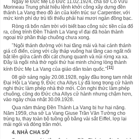
Ngày lễ Đức Mẹ Lộ Đức 11.02.1924, cha sở Cổ Vưu
Morineau Trung phát hiệu lệnh khởi công xây dựng đền
thánh La Vang theo đồ án của kiến trúc sư Carpentier, với
mức kinh phí dự trù tối thiểu phải hai mươi ngàn đồng bạc.
Ròng rã bốn năm trời với biết bao công sức tiền của đổ
ra, công trình Đền Thánh La Vang vĩ đại đã hoàn thành
ngoại trừ phần tháp chuông chưa xong.
"Ngôi thánh đường với hai tầng mái và hai cánh thánh
giá cổ điển, cùng với cây tháp vuông hai tầng cao ngất nổi
bật lên giữa cảnh đồi cát chung quanh và núi rừng xa xa.
Đây là ngôi nhà thờ ngói thứ hai minh chứng lòng thành
[11]
kính Đức Mẹ La Vang của giáo dân toàn quốc."
08 giờ sáng ngày 20.08.1928, ngày đầu trong tam nhật
Đại Hội La Vang 9, Đức cha Allys Lý đã long trọng cử hành
nghi thức làm phép nhà thờ mới. Còn nghi thức làm phép
chuông, cũng do Đức cha Allys cử hành nhưng chậm hơn,
vào ngày chúa nhật 30.09.1928.
Qua năm tháng Đền Thánh La Vang bị hư hại nặng.
Năm 1959, cha sở La Vang Giuse Trần Văn Tường cho
trùng tu, thay toàn bộ tuồng gỗ bằng vài sắt Eiffel, lợp lại
mái ngói và đóng trần mới.
4. NHÀ CHA SỞ