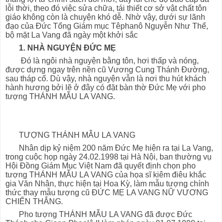
lỗi thời, theo đó việc sửa chữa, tái thiết cơ sở vật chất tôn
giáo không còn là chuyện khó dễ. Nhờ vậy, dưới sự lãnh
đạo của Đức Tổng Giám mục Têphanô Nguyễn Như Thể,
bộ mặt La Vang đã ngày một khởi sắc
1. NHÀ NGUYỆN ĐỨC MẸ
Đó là ngôi nhà nguyện bằng tôn, hơi thấp và nóng,
được dựng ngay trên nền cũ Vương Cung Thánh Đường,
sau tháp cổ. Dù vậy, nhà nguyện vẫn là nơi thu hút khách
hành hương bởi lẽ ở đây có đặt bàn thờ Đức Mẹ với pho
tượng THÁNH MẪU LA VANG.
TƯỢNG THÁNH MẪU LA VANG
Nhân dịp kỷ niệm 200 năm Đức Mẹ hiện ra tại La Vang,
trong cuộc họp ngày 24.02.1998 tại Hà Nội, ban thường vụ
Hội Đồng Giám Mục Việt Nam đã quyết định chọn pho
tượng THÁNH MẪU LA VANG của họa sĩ kiêm điêu khắc
gia Văn Nhân, thực hiện tại Hoa Kỳ, làm mẫu tượng chính
thức thay mẫu tượng cũ ĐỨC MẸ LA VANG NỮ VƯƠNG
CHIẾN THẮNG.
Pho tượng THÁNH MẪU LA VANG đã được Đức