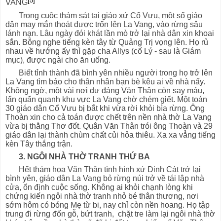
VANG
Trong cuộc thảm sát tại giáo xứ Cổ Vưu, một số giáo
dân may mắn thoát được trốn lên La Vang, vào rừng sâu
lánh nạn. Lâu ngày đói khát lần mò trở lại nhà dân xin khoai
sắn. Bỗng nghe tiếng kèn tây từ Quảng Trị vọng lên. Họ rủ
nhau về hướng ấy thì gặp cha Allys (cố Lý - sau là Giám
mục), được ngài cho ăn uống.
Biết tỉnh thành đã bình yên nhiều người trong họ trở lên
La Vang tìm báo cho thân nhân bạn bè kêu ai về nhà nấy.
Không ngờ, một vài nơi dư đảng Văn Thân còn say máu,
lẩn quẩn quanh khu vực La Vang chờ chém giết. Một toán
30 giáo dân Cổ Vưu bị bắt khi vừa rời khỏi bìa rừng. Ông
Thoàn xin cho cả toán được chết trên nền nhà thờ La Vang
vừa bị thằng Thơ đốt. Quân Văn Thân trói ông Thoàn và 29
giáo dân lại thành chùm chất củi hỏa thiêu. Xa xa vẳng tiếng
kèn Tây thắng trận.
3. NGÔI NHÀ THỜ TRANH THỨ BA
Hết thảm họa Văn Thân tình hình xứ Dinh Cát trở lại
bình yên, giáo dân La Vang bỏ rừng núi trở về tái lập nhà
cửa, ổn định cuộc sống. Không ai khỏi chạnh lòng khi
chứng kiến ngôi nhà thờ tranh nhỏ bé thân thương, nơi
sớm hôm có bóng Mẹ từ bi, nay chỉ còn nền hoang. Họ tập
trung đi rừng đốn gỗ, bứt tranh, chặt tre làm lại ngôi nhà thờ