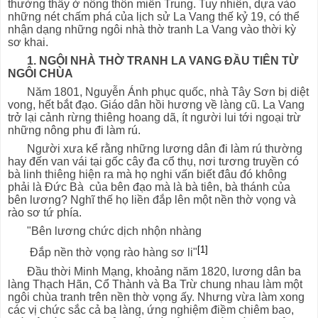
thường thấy ở nông thôn miền Trung. Tuy nhiên, dựa vào
những nét chấm phá của lịch sử La Vang thế kỷ 19, có thể
nhận dạng những ngôi nhà thờ tranh La Vang vào thời kỳ
sơ khai.
1. NGÔI NHÀ THỜ TRANH LA VANG ĐẦU TlÊN TỪ
NGÔI CHÙA
Năm 1801, Nguyễn Ánh phục quốc, nhà Tây Sơn bị diệt
vong, hết bắt đạo. Giáo dân hồi hương về làng cũ. La Vang
trở lại cảnh rừng thiêng hoang dã, ít người lui tới ngoại trừ
những nông phu đi làm rú.
Người xưa kể rằng những lương dân đi làm rú thường
hay đến van vái tại gốc cây đa cổ thụ, nơi tương truyền có
bà linh thiêng hiện ra mà họ nghi vấn biết đâu đó không
phải là Đức Bà của bên đạo mà là bà tiên, bà thánh của
bên lương? Nghĩ thế họ liền đắp lên một nền thờ vọng và
rào sơ tứ phía.
"Bên lương chức dịch nhộn nhàng
[1]
Đắp nền thờ vọng rào hàng sơ li"
Đầu thời Minh Mạng, khoảng năm 1820, lương dân ba
làng Thạch Hãn, Cổ Thành và Ba Trừ chung nhau làm một
ngôi chùa tranh trên nền thờ vọng ấy. Nhưng vừa làm xong
các vị chức sắc cả ba làng, ứng nghiệm điềm chiêm bao,