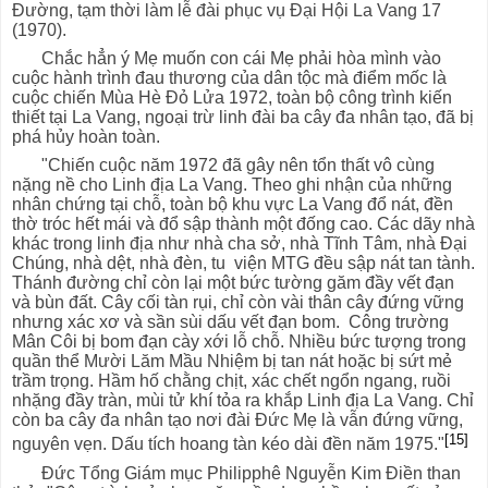
Đường, tạm thời làm lễ đài phục vụ Đại Hội La Vang 17
(1970).
Chắc hẳn ý Mẹ muốn con cái Mẹ phải hòa mình vào
cuộc hành trình đau thương của dân tộc mà điểm mốc là
cuộc chiến Mùa Hè Đỏ Lửa 1972, toàn bộ công trình kiến
thiết tại La Vang, ngoại trừ linh đài ba cây đa nhân tạo, đã bị
phá hủy hoàn toàn.
"Chiến cuộc năm 1972 đã gây nên tổn thất vô cùng
nặng nề cho Linh địa La Vang. Theo ghi nhận của những
nhân chứng tại chỗ, toàn bộ khu vực La Vang đổ nát, đền
thờ tróc hết mái và đổ sập thành một đống cao. Các dãy nhà
khác trong linh địa như nhà cha sở, nhà Tĩnh Tâm, nhà Đại
Chúng, nhà dệt, nhà đèn, tu viện MTG đều sập nát tan tành.
Thánh đường chỉ còn lại một bức tường găm đầy vết đạn
và bùn đất. Cây cối tàn rụi, chỉ còn vài thân cây đứng vững
nhưng xác xơ và sần sùi dấu vết đạn bom. Công trường
Mân Côi bị bom đạn cày xới lỗ chỗ. Nhiều bức tượng trong
quần thể Mười Lăm Mầu Nhiệm bị tan nát hoặc bị sứt mẻ
trầm trọng. Hầm hố chằng chịt, xác chết ngổn ngang, ruồi
nhặng đầy tràn, mùi tử khí tỏa ra khắp Linh địa La Vang. Chỉ
còn ba cây đa nhân tạo nơi đài Đức Mẹ là vẫn đứng vững,
[15]
nguyên vẹn. Dấu tích hoang tàn kéo dài đền năm 1975."
Đức Tổng Giám mục Philipphê Nguyễn Kim Điền than