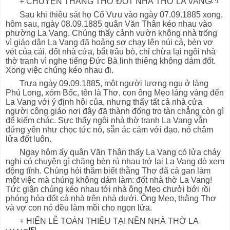
+ CHUYỆN THẰNG THƠ ĐỐT NHÀ THỜ LA VANG
Sau khi thiêu sát họ Cổ Vưu vào ngày 07.09.1885 xong,
hôm sau, ngày 08.09.1885 quân Văn Thân kéo nhau vào
phường La Vang. Chúng thấy cảnh vườn không nhà trống
vì giáo dân La Vang đã hoảng sợ chạy lên núi cả, bèn vơ
vét của cải, đốt nhà cửa, bắt trâu bò, chỉ chừa lại ngôi nhà
thờ tranh vì nghe tiếng Đức Bà linh thiêng không dám đốt.
Xong việc chúng kéo nhau đi.
Trưa ngày 09.09.1885, một người lương ngụ ở làng
Phú Long, xóm Bốc, tên là Thơ, con ông Mẹo lảng vảng đến
La Vang với ý định hôi của, nhưng thấy tất cả nhà cửa
người công giáo nơi đây đã thành đống tro tàn chẳng còn gì
để kiếm chác. Sực thấy ngôi nhà thờ tranh La Vang vẫn
đứng yên như chọc tức nó, sẵn ác cảm với đạo, nó châm
lửa đốt luôn.
Ngay hôm ấy quân Văn Thân thấy La Vang có lửa cháy
nghi có chuyện gì chăng bèn rủ nhau trở lại La Vang dò xem
động tĩnh. Chúng hỏi thăm biết thằng Thơ đã cả gan làm
một việc mà chúng không dám làm: đốt nhà thờ La Vang!
Tức giận chúng kéo nhau tới nhà ông Mẹo chưởi bới rồi
phóng hỏa đốt cả nhà trên nhà dưới. Ông Mẹo, thằng Thơ
và vợ con nó đều làm mồi cho ngọn lửa.
+ HlẾN LỄ TOÀN THIÊU TẠI NỀN NHÀ THỜ LA
[5]