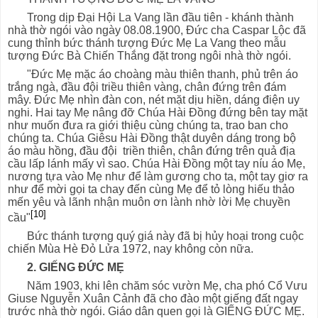
Trong dịp Đại Hội La Vang lần đầu tiên - khánh thành
nhà thờ ngói vào ngày 08.08.1900, Đức cha Caspar Lộc đã
cung thỉnh bức thánh tượng Đức Mẹ La Vang theo mẫu
tượng Đức Bà Chiến Thắng đặt trong ngôi nhà thờ ngói.
"Đức Mẹ mặc áo choàng màu thiên thanh, phủ trên áo
trắng ngà, đầu đội triều thiên vàng, chân đứng trên đám
mây. Đức Mẹ nhìn đàn con, nét mặt dịu hiền, dáng điện uy
nghi. Hai tay Mẹ nâng đỡ Chúa Hài Đồng đứng bên tay mặt
như muốn đưa ra giới thiệu cùng chúng ta, trao ban cho
chúng ta. Chúa Giêsu Hài Đồng thật duyên dáng trong bộ
áo màu hồng, đầu đội triền thiên, chân đứng trên quả địa
cầu lấp lánh mấy vì sao. Chúa Hài Đồng một tay níu áo Mẹ,
nương tựa vào Mẹ như để làm gương cho ta, một tay giơ ra
như để mời gọi ta chay đến cùng Mẹ để tỏ lòng hiếu thảo
mến yêu và lãnh nhận muôn ơn lành nhờ lời Mẹ chuyền
[10]
cầu"
Bức thánh tượng quý giá này đã bị hủy hoại trong cuộc
chiến Mùa Hè Đỏ Lửa 1972, nay không còn nữa.
2. GIẾNG ĐỨC MẸ
Năm 1903, khi lên chăm sóc vườn Mẹ, cha phó Cổ Vưu
Giuse Nguyễn Xuân Cảnh đã cho đào một giếng đất ngay
trước nhà thờ ngói. Giáo dân quen gọi là GIẾNG ĐỨC MẸ.