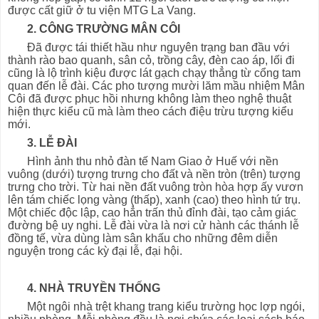
được cất giữ ở tu viện MTG La Vang.
2. CÔNG TRƯỜNG MÂN CÔI
Đã được tái thiết hầu như nguyên trạng ban đầu với
thành rào bao quanh, sân cỏ, trồng cây, đèn cao áp, lối đi
cũng là lộ trình kiệu được lát gạch chạy thẳng từ cổng tam
quan đến lễ đài. Các pho tượng mười lăm mầu nhiệm Mân
Côi đã được phục hồi nhưng không làm theo nghệ thuật
hiện thực kiểu cũ mà làm theo cách điệu trừu tượng kiểu
mới.
3. LỄ ĐÀI
Hình ảnh thu nhỏ đàn tế Nam Giao ở Huế với nền
vuông (dưới) tượng trưng cho đất và nền tròn (trên) tượng
trưng cho trời. Từ hai nền đất vuông tròn hòa hợp ấy vươn
lên tám chiếc lọng vàng (thấp), xanh (cao) theo hình tứ trụ.
Một chiếc độc lập, cao hẳn trấn thủ đỉnh đài, tạo cảm giác
đường bệ uy nghi. Lễ đài vừa là nơi cử hành các thánh lễ
đồng tế, vừa dùng làm sân khấu cho những đêm diễn
nguyện trong các kỳ đại lễ, đại hội.
4. NHÀ TRUYỀN THỐNG
Một ngôi nhà trệt khang trang kiểu trường học lợp ngói,