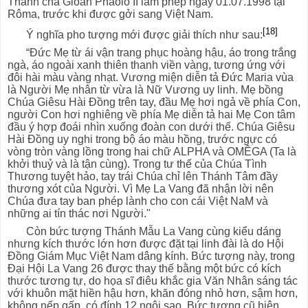
Thánh cha Gioan Phaolô II làm phép ngày 01.07.1998 tại
Rôma, trước khi được gởi sang Việt Nam.
[18]
Ý nghĩa pho tượng mới được giải thích như sau:
“Đức Mẹ từ ái vận trang phục hoàng hậu, áo trong trắng
ngà, áo ngoài xanh thiên thanh viền vàng, tương ứng với
đôi hài màu vàng nhạt. Vương miện diễn tả Đức Maria vùa
là Người Mẹ nhân từ vừa là Nữ Vương uy linh. Mẹ bồng
Chúa Giêsu Hài Đồng trên tay, đầu Mẹ hơi ngả về phía Con,
người Con hơi nghiêng về phía Mẹ diễn tả hai Mẹ Con tâm
đầu ý hợp đoái nhìn xuống đoàn con dưới thế. Chúa Giêsu
Hài Đồng uy nghi trong bộ áo màu hồng, trước ngực có
vòng tròn vàng lồng trong hai chữ ALPHA và OMÊGA (Ta là
khởi thuỷ và là tận cùng). Trong tư thế của Chúa Tình
Thương tuyệt hảo, tay trái Chúa chỉ lên Thánh Tâm đầy
thương xót của Người. Vì Mẹ La Vang đã nhận lời nên
Chúa đưa tay ban phép lành cho con cái Việt NaM và
những ai tín thác nơi Người."
Còn bức tượng Thánh Mẫu La Vang cùng kiểu dáng
nhưng kích thước lớn hơn được đặt tại linh đài là do Hội
Đồng Giám Mục Việt Nam dâng kính. Bức tượng này, trong
Đại Hội La Vang 26 được thay thế bằng một bức có kích
thước tương tự, do họa sĩ điêu khắc gia Văn Nhân sáng tác
với khuôn mặt hiền hậu hơn, khăn đóng nhỏ hơn, sậm hơn,
không nếp gấp, có đính 12 ngôi sao. Bức tượng cũ hiện