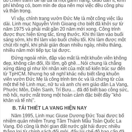
do chiến tranh để lại đã là một gánh nặng. Giáo dân ít, kinh
phí không có, bom mìn đe dọa nên mọi việc đều công phu
và thận trọng.
Vì vậy, chỉnh trang vườn Đức Mẹ là một công việc lâu
dài. Linh mục Nguyễn Vinh Gioang cho biết đã khởi sự từ
năm 1975 và phải mất gần 20 năm mới xong. Công trình
được thực hiện từng tấc, từng thước. Khi thì làm vào buổi
sáng sớm, khi thì làm vào buổi chiều tối. Khi làm được một
chút rồi nghỉ, khi phải gián đoạn nhiều ngày, nhiều tháng,
nhiều năm mới tiếp tục lại được.
Đứng ngoài nhìn, đập vào mắt là một khuôn viên không
đẹp, không cân đối, lồi lõm, gồ ghề…Nói chung là chẳng
xứng đáng gì như lời nhận xét của một số kiến trúc sư đến
từ TpHCM. Nhưng họ sẽ nghĩ khác nếu biết rằng khuôn
viên vườn Đức Mẹ là công trình tim óc và là chứng từ của
một thế hệ Linh mục, nữ tu và anh chị em giáo dân La Vang,
Phước Môn, Diên Sanh, Trí Bưu… đã đổ biết bao công sức,
mồ hôi, nước mắt trong một hoàn cảnh đặc biệt đầy "khó
khăn và tế nhị".
B. TÁI THIẾT LA VANG HIỆN NAY
Năm 1995, Linh mục Giuse Dương Đức Toại được bổ
nhiệm quản nhiệm Trung Tâm Thánh Mẫu Toàn Quốc La
Vang. Đó cũng là thời gian đất nước gặt hái được nhiều
thắng lợi từ chính sách đổi mới, đẩy lùi chế độ bao cấp đã