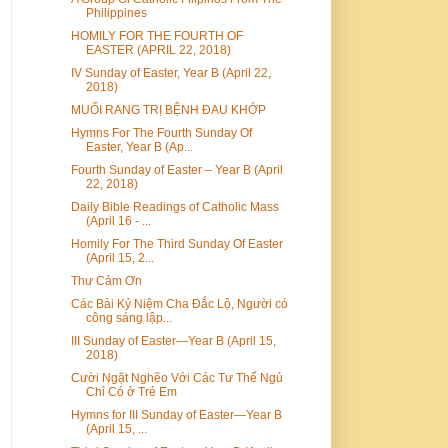
Philippines
HOMILY FOR THE FOURTH OF
EASTER (APRIL 22, 2018)
IV Sunday of Easter, Year B (April 22,
2018)
MUỐI RANG TRỊ BỆNH ĐAU KHỚP
Hymns For The Fourth Sunday Of
Easter, Year B (Ap...
Fourth Sunday of Easter – Year B (April
22, 2018)
Daily Bible Readings of Catholic Mass
(April 16 - ...
Homily For The Third Sunday Of Easter
(April 15, 2...
Thư Cảm Ơn
Các Bài Kỷ Niệm Cha Đắc Lộ, Người có
công sáng lập...
III Sunday of Easter—Year B (April 15,
2018)
Cười Ngặt Nghẽo Với Các Tư Thế Ngủ
Chỉ Có ở Trẻ Em
Hymns for III Sunday of Easter—Year B
(April 15, ...