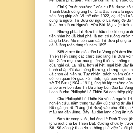
kế hoạch phát triển. Vấn đề còn lại là làm sao 
Chủ ý "xuất phường " của cụ Bài được số
Thanh Bạch cũng ủng hộ. Cha Bạch vừa là người 
sẳn lòng giúp đỡ. Vì thế năm 1922, đại diện La
cùng là người Trí Bưu cư ngụ ở La Vang đệ đơ
khác hơn là cụ Nguyễn Hữu Bài. Mọi việc tườn
Nhưng phía Trí Bưu thì hầu như không ai đ
tiền nhân họ đã khai phá, là nơi có ruộng vườn
ràng là Đức Mẹ muốn con cái Trí Bưu phụng tự
đã là làng toàn tòng từ năm 1895.
Biết được tin giáo dân La Vang gởi đơn lên
Thiện Hiển cùng các chức sắc làng Trí Bưu vội
làm Giám mục) sợ mang tiếng thiên vị không muố
của ngài cả. Lại nữa, hơn ai hết, ngài biết đây 
tranh chấp đất đai thông thường, nhưng thực c
đã chọn để hiện ra. Tuy nhiên, trách nhiệm củ
có liên quan tới giáo xứ mình, ngài bèn viết th
sở Trí Bưu (1904 - 1911), ủng hộ lập trường củ
ai bỏ ai vì bổn đạo Trí Bưu hay bổn đạo La Van
Loan là cha Philipphê Lê Thiện Bá can thiệp giú
Cha Philipphê Lê Thiện Bá vốn là người Trí 
nghiên cứu, nắm trong tay đầy đủ chứng từ địa b
Bộ ngài ghi rõ: "Làng (Trí Bưu) vào phở đất (La
mẫu mà dân đông. Bấy lâu dân làng cũng ăn ruộn
Đơn từ xong xuôi, hai ông Lê Đình Thoại (t
(chú ruột cha Lê Thiện Bá), đương chức lý trưởng
Bộ.
Bộ đồng ý theo đơn không phê việc "xuất p