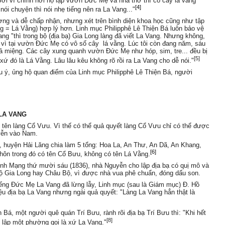
 Bởi vì chính nơi họ lập vườn Đức Mẹ và nhà thờ thì có cây lá vằng
[4]
nói chuyện thì nói nhẹ tiếng nên ra La Vang..."
hương và dễ chấp nhận, nhưng xét trên bình diện khoa học cũng như tập
ang = Lá Vằng) hợp lý hơn. Linh mục Philipphê Lê Thiện Bá luôn bảo vệ
g "thì trong bộ (địa bạ) Gia Long làng đã viết La Vang.
Nhưng không,
à vì tại vườn Đức Mẹ có vô số cây lá vằng. Lúc tôi còn đang năm, sáu
 cả miệng. Các cây xung quanh vườn Đức Mẹ như hóp, sim, tre... đều bị
[5]
xứ đó là Lá Vằng. Lâu lâu kêu không rõ rồi ra La Vang cho dễ nói."
u ý, ủng hộ quan điểm của Linh mục Philipphê Lê Thiện Bá, người
 LA VANG
ên làng Cổ Vưu. Vì thế có thể quả quyết làng Cổ Vưu chỉ có thể được
yễn vào Nam.
huyện Hải Lăng chia làm 5 tổng: Hoa La, An Thư, An Dã, An Khang,
[6]
hôn trong đó có tên Cổ Bưu, không có tên Lá Vằng.
nh Mạng thứ mười sáu (1836), nhà Nguyễn cho lập địa bạ có quị mô và
 Bộ Gia Long hay Châu Bộ, vì được nhà vua phê chuẩn, đóng dấu son.
ếng Đức Mẹ La Vang đã lừng lẫy, Linh mục (sau là Giám mục) Đ. Hồ
ệu địa bạ La Vang nhưng ngài quả quyết: "Làng La Vang hẳn thật là
 Bá, một người quê quán Trí Bưu, rành rõi địa bạ Trí Bưu thì: "Khi hết
[8]
g lập một phường gọi là xứ La Vang."