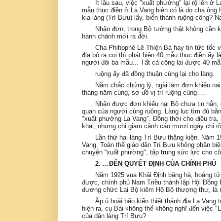
Ít lâu sau, việc "xuất phường" lại rộ lên 
mẫu thục điền ở La Vang hiện có là do cha ông họ
kia làng (Trí Bưu) lấy, biến thành ruộng công? 
Nhận đơn, trong Bộ tưởng thật không cần k
hành chánh mới ra đời.
Cha Phihpphê Lê Thiện Bá hay tin tức tốc v
địa bộ ra coi thì phát hiện 40 mẫu thục điền ấy 
người đôi ba mẫu... Tất cả cộng lại được 40 m
ruộng ấy đã đồng thuận cúng lại cho làng.
Nắm chắc chứng lý, ngài làm đơn khiếu nại 
tháng năm cúng, sơ đồ vị trí ruộng cúng….
Nhận được đơn khiếu nại Bộ chưa tin hẳn, g
quan của người cúng ruộng. Làng lục tìm đủ bằ
"xuất phường La Vang". Đồng thời cho điều tra
khai, nhưng chỉ giam cảnh cáo mươi ngày chi rồ
Lần thứ hai làng Trí Bưu thắng kiện. Năm 1
Vang. Toàn thể giáo dân Trí Bưu không phân biệt
chuyện “xuất phường", tập trung sức lực cho 
2. …ĐẾN QUYẾT ĐỊNH CỦA CHÍNH PHỦ
Năm 1925 vua Khải Định băng hà, hoàng tử
được, chính phủ Nam Triều thành lập Hội Đồn
đương chức Lại Bộ kiêm Hộ Bộ thượng thư, là m
Ấp ủ hoài bão kiến thiết thánh địa La Van
hiện ra, cụ Bài không thể không nghĩ đến việc 
của dân làng Trí Bưu?