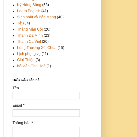
Kỹ Năng Sống
(58)
Learn English
(41)
Sinh nhật và Bổn Mạng
(40)
Tết
(34)
Tháng Mân Côi
(26)
Thánh Đa Minh
(23)
Thánh Ca Việt
(20)
Lòng Thương Xót Chúa
(15)
Lịch phụng vụ
(11)
Giới Thiệu
(3)
hỏi đáp Cha Hoà
(1)
Biểu mẫu liên hệ
Tên
Email
*
Thông báo
*