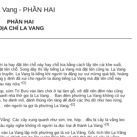
 Vang - PHẦN HAI
PHẦN HAI
ĐỊA CHÍ LA VANG
 ta hay đặt tên chỗ này hay chỗ kia bằng cách lấy tên cái khe suối,
t tên chỗ. Song đây thì lấy tiếng La Vang mà đặt tên cũng lạ.
La Vang
rao truyền. La Vang là tiếng khi người ta đặng sự vui mừng quá bội, hoảng
ng ý định đã xui cho người ta dùng tiếng La Vang mà đặt tên chỗ này
[1]
au này nữa."
cọp, xóm Trí Bưu vào làm chòi ở lại làm gỗ, vỡ đất nên đêm nào cũng
 quanh nhà thờ gọi là La Vang... Ban đêm phường La Vang không có sự
m, họ đánh mõ, đánh thùng rộn ràng để đuổi các thú dữ như heo rừng,
[2]
a... nên người ta gọi là phường La Vang."
Vằng'. Các cây xung quanh như sim, tre, hóp... đều bị cây lá vằng leo
[3]
âu ngày nghe không rõ người ta đọc trại đi thành La Vang."
ưu vào La Vang lập một phường gọi là xứ La Văng. Gốc tích tên La Văng