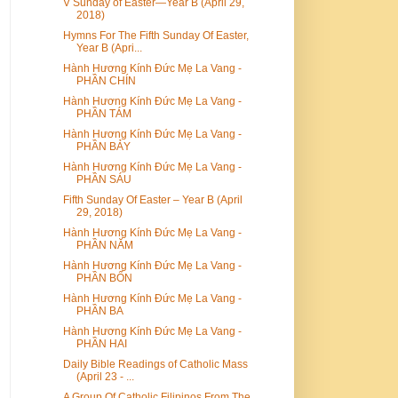
V Sunday of Easter—Year B (April 29,
2018)
Hymns For The Fifth Sunday Of Easter,
Year B (Apri...
Hành Hương Kính Đức Mẹ La Vang -
PHẦN CHÍN
Hành Hương Kính Đức Mẹ La Vang -
PHẦN TÁM
Hành Hương Kính Đức Mẹ La Vang -
PHẦN BẢY
Hành Hương Kính Đức Mẹ La Vang -
PHẦN SÁU
Fifth Sunday Of Easter – Year B (April
29, 2018)
Hành Hương Kính Đức Mẹ La Vang -
PHẦN NĂM
Hành Hương Kính Đức Mẹ La Vang -
PHẦN BỐN
Hành Hương Kính Đức Mẹ La Vang -
PHẦN BA
Hành Hương Kính Đức Mẹ La Vang -
PHẦN HAI
Daily Bible Readings of Catholic Mass
(April 23 - ...
A Group Of Catholic Filipinos From The