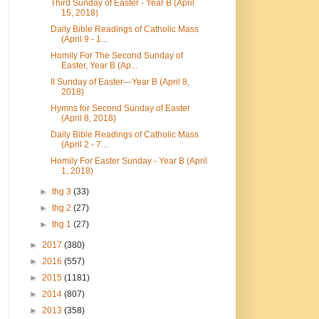
Third Sunday of Easter - Year B (April
15, 2018)
Daily Bible Readings of Catholic Mass
(April 9 - 1...
Homily For The Second Sunday of
Easter, Year B (Ap...
II Sunday of Easter—Year B (April 8,
2018)
Hymns for Second Sunday of Easter
(April 8, 2018)
Daily Bible Readings of Catholic Mass
(April 2 - 7...
Homily For Easter Sunday - Year B (April
1, 2018)
►
thg 3
(33)
►
thg 2
(27)
►
thg 1
(27)
►
2017
(380)
►
2016
(557)
►
2015
(1181)
►
2014
(807)
►
2013
(358)