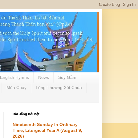
English Hymns
News
Suy Gẫm
Mùa Chay
Lòng Thương Xót Chúa
Bài đăng nổi bật
Nineteenth Sunday In Ordinary
Time, Liturgical Year A (August 9,
2026)