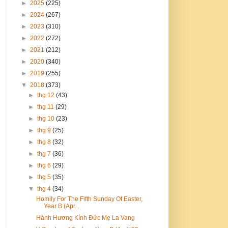
►
2025
(225)
►
2024
(267)
►
2023
(310)
►
2022
(272)
►
2021
(212)
►
2020
(340)
►
2019
(255)
▼
2018
(373)
►
thg 12
(43)
►
thg 11
(29)
►
thg 10
(23)
►
thg 9
(25)
►
thg 8
(32)
►
thg 7
(36)
►
thg 6
(29)
►
thg 5
(35)
▼
thg 4
(34)
Homily For The Fifth Sunday Of Easter,
Year B (Apr...
Hành Hương Kính Đức Mẹ La Vang