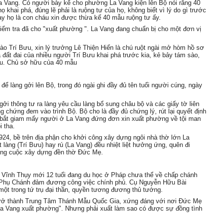
ở La Vang. Có người bày kế cho phường La Vang kiện lên Bộ nói rằng 40
 khai phá, đúng lẽ phải là ruộng tư của họ, không biết vì lý do gì trước
Nay họ là con cháu xin được thừa kế 40 mẫu ruộng tư ấy.
iểm tra đã cho "xuất phường ". La Vang đang chuẩn bị cho một đơn vị
ào Trí Bưu, xin lý trưởng Lê Thiện Hiển là chú ruột ngài mở hòm hồ sơ
là đất đai của nhiều người Trí Bưu khai phá trước kia, kẻ bảy tám sào,
ẫu. Chủ sở hữu của 40 mẫu
để làng gởi lên Bộ, trong đó ngài ghi đầy đủ tên tuổi người cúng, ngày
ởi thông tư ra làng yêu cầu làng bổ sung châu bộ và các giấy tờ liên
ng chứng đem vào trình Bộ.
Bộ cho là đầy đủ chứng lý, rút lại quyết định
, bắt giam mấy người ở La Vang đứng đơn xin xuất phường về tội man
i tha.
924, bề trên địa phận cho khởi công xây dựng ngôi nhà thờ lớn La
 làng (Trí Bưu) hay rú (La Vang) đều nhiệt liệt hưởng ứng, quên đi
công cuộc xây dựng đền thờ Đức Mẹ.
 Vĩnh Thụy mới 12 tuổi đang du học ở Pháp chưa thể về chấp chánh
g Phụ Chánh đảm đương công việc chính phủ. Cụ Nguyễn Hữu Bài
ột trong tứ trụ đại thần, quyền tương đương thủ tướng.
g trở thành Trung Tâm Thánh Mẫu Quốc Gia, xứng đáng với nơi Đức Mẹ
"La Vang xuất phường". Nhưng phải xuất làm sao có được sự đồng tình