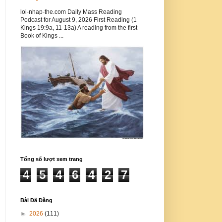
loi-nhap-the.com Daily Mass Reading
Podcast for August 9, 2026 First Reading (1
Kings 19:9a, 11-13a) A reading from the first
Book of Kings ...
Tổng số lượt xem trang
4
5
4
6
4
2
7
Bài Đã Đăng
►
2026
(111)