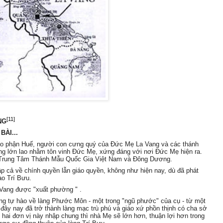
[11]
NG
ÀI...
iáo phận Huế, người con cưng quý của Đức Mẹ La Vang và các thánh
ng lớn lao nhằm tôn vinh Đức Mẹ, xứng đáng với nơi Đức Mẹ hiện ra.
nh Trung Tâm Thánh Mẫu Quốc Gia Việt Nam và Đông Dương.
ập cả về chính quyền lẫn giáo quyền, không như hiện nay, dù đã phát
ào Trí Bưu.
a Vang được "xuất phường " .
đáng tự hào về làng Phước Môn - một trong "ngũ phước" của cụ - từ một
đây nay đã trở thành làng mạc trù phú và giáo xứ phồn thịnh có cha sở
 hai đơn vị này nhập chung thì nhà Mẹ sẽ lớn hơn, thuận lợi hơn trong