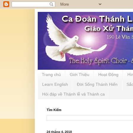
Trang chủ
Giới Thiệu
Hoạt Động
Hì
Learn English
Đời Sống Thánh Hiến
Sắ
Hỏi đáp về Thánh lễ và Thánh ca
Tìm Kiếm
24 tháng 4, 2018