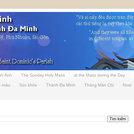
nh Ảnh
The Sunday Holy Mass
at the Mass during the Day
c màu
Sức khỏe
Thánh Đa Minh
Tháng Mân Côi
Noel