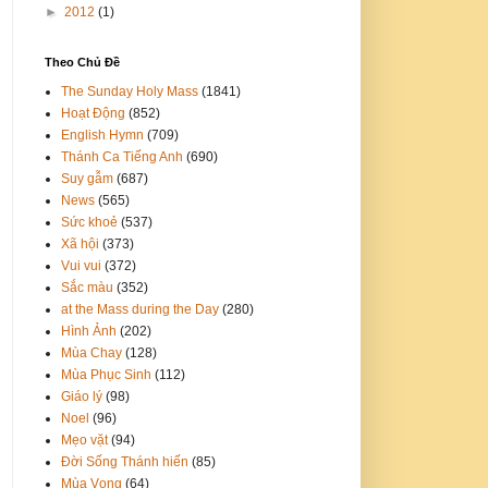
►
2012
(1)
Theo Chủ Đề
The Sunday Holy Mass
(1841)
Hoạt Động
(852)
English Hymn
(709)
Thánh Ca Tiếng Anh
(690)
Suy gẫm
(687)
News
(565)
Sức khoẻ
(537)
Xã hội
(373)
Vui vui
(372)
Sắc màu
(352)
at the Mass during the Day
(280)
Hình Ảnh
(202)
Mùa Chay
(128)
Mùa Phục Sinh
(112)
Giáo lý
(98)
Noel
(96)
Mẹo vặt
(94)
Đời Sống Thánh hiến
(85)
Mùa Vọng
(64)