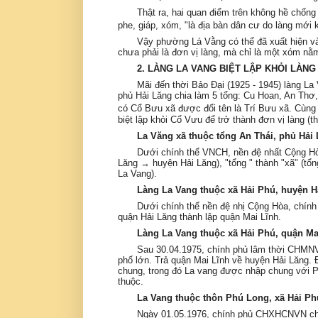
Thật ra, hai quan điểm trên không hề chốn
phe, giáp, xóm, "là địa bàn dân cư do làng mới 
Vậy phường Lá Vằng có thể đã xuất hiện vào
chưa phải là đơn vị làng, mà chỉ là một xóm nằ
2. LÀNG LA VANG BIỆT LẬP KHỎI LÀN
Mãi đến thời Bảo Đại (1925 - 1945) làng
phủ Hải Lăng chia làm 5 tổng: Cu Hoan, An Thơ,
có Cổ Bưu xã được đổi tên là Trí Bưu xã. Cùng
biệt lập khỏi Cổ Vưu để trở thành đơn vị làng (t
La Văng xã thuộc tổng An Thái, phủ Hải 
Dưới chính thể VNCH, nền đệ nhất Cộng Hòa
Lăng → huyện Hải Lăng), "tổng " thành "xã" (tổn
La Vang).
Làng La Vang thuộc xã Hải Phú, huyện Hả
Dưới chính thể nền đệ nhị Cộng Hòa, chính
quận Hải Lăng thành lập quận Mai Lĩnh.
Làng La Vang thuộc xã Hải Phú, quận Mai
Sau 30.04.1975, chính phủ lâm thời CHMNVN
phố lớn. Trả quận Mai Lĩnh về huyện Hải Lăng.
chung, trong đó La vang được nhập chung với Phú
thuộc.
La Vang thuộc thôn Phú Long, xã Hải Phú
Ngày 01.05.1976, chính phủ CHXHCNVN cho 