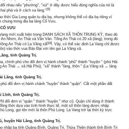
g đối nhau nếu "phường", "xứ" ở đây được hiểu đúng nghĩa của nó là
[9]
khai phá và ở cách xa làng."
 thời Gia Long quản tu địa bạ, nhưng không thể có địa bạ riêng vì
m chung trong địa bạ làng Cổ Vưu.
G CỔ VƯU
 La Vang mới xuất hiện trong DANH SÁCH XÃ THÔN TRUNG KỲ, theo đó
 An Nhơn, An Thái và Văn Vân. Tổng An Thái có 20 xã (làng), trong đó
[10]
 tồng An Thái có La Văng xã
. Vậy, có thể xác định La Vang chỉ được
hôn) vào thời vua Bảo Đại với tên gọi La Văng xã.
Lăng, tỉnh Quảng Trị.
, chính phủ cho đổi đơn vị hành chánh “phủ" thành "huyện " (phủ Hải
g An Thái → xã Hải Phú), "xã" thành "làng, thôn " (La Văng xã → làng
i Lăng, tỉnh Quảng Trị.
 phủ đổi đơn vị hành chánh "huyện” thành "quận". Cắt một phần đất
 Lĩnh, tỉnh Quảng Trị.
 đổi đơn vị "quận " thành "huyện " như cũ. Quận chỉ dùng ở thành
Đồng thời dựa vào tình hình thực tế, một số thôn làng được nhập
 Long, gọi tên mới là thôn Phú Long. La Vang trở lại thời kỳ trực
, huyện Hải Lăng, tỉnh Quảng Trị.
nhập ba tỉnh Quảng Bình, Quảng Trị, Thừa Thiên thành tỉnh Bình Trị