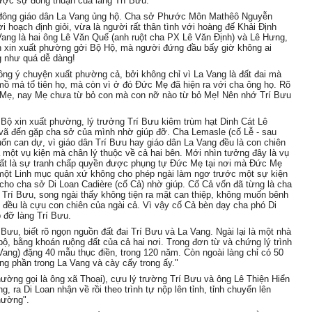
được sự đồng thuận của làng Trí Bưu.
 đông giáo dân La Vang ủng hộ. Cha sở Phước Môn Mathêô Nguyễn
hoạch định giỏi, vừa là người rất thân tình với hoàng đế Khải Định
 Vang là hai ông Lê Văn Quế (anh ruột cha PX Lê Văn Định) và Lê Hưng,
n xin xuất phường gởi Bộ Hộ, mà người đứng đầu bấy giờ không ai
g như quá dễ dàng!
ồng ý chuyện xuất phường cả, bởi không chỉ vì La Vang là đất đai mà
 mồ mả tổ tiên họ, mà còn vì ở đó Đức Mẹ đã hiện ra với cha ông họ. Rõ
 Mẹ, nay Mẹ chưa từ bỏ con mà con nỡ nào từ bỏ Mẹ! Nên nhớ Trí Bưu
 Bộ xin xuất phường, lý trưởng Trí Bưu kiêm trùm hạt Dinh Cát Lê
 vã đến gặp cha sở của mình nhờ giúp đỡ. Cha Lemasle (cố Lễ - sau
n can dự, vì giáo dân Trí Bưu hay giáo dân La Vang đều là con chiên
là một vụ kiện mà chân lý thuộc về cả hai bên. Mới nhìn tưởng đây là vụ
hất là sự tranh chấp quyền được phụng tự Đức Mẹ tại nơi mà Đức Mẹ
a một Linh mục quản xứ không cho phép ngài làm ngơ trước một sự kiện
ư cho cha sở Di Loan Cadière (cố Cả) nhờ giúp. Cố Cả vốn đã từng là cha
a Trí Bưu, song ngài thấy không tiện ra mặt can thiệp, không muốn bênh
g đều là cựu con chiên của ngài cả. Vì vậy cố Cả bèn dạy cha phó Di
p đỡ làng Trí Bưu.
Bưu, biết rõ ngọn nguồn đất đai Trí Bưu và La Vang. Ngài lại là một nhà
ộ, bằng khoán ruộng đất của cả hai nơi. Trong đơn từ và chứng lý trình
 Vang) đặng 40 mẫu thục điền, trong 120 năm. Còn ngoài làng chỉ có 50
g phần trong La Vang và cày cấy trong ấy."
hường gọi là ông xã Thoại), cựu lý trường Trí Bưu và ông Lê Thiện Hiển
, ra Di Loan nhận về rồi theo trình tự nộp lên tỉnh, tỉnh chuyển lên
hường".