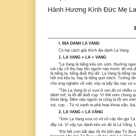
Hành Hương Kính Đức Mẹ La
I. ĐỊA DANH LA VANG
Có hai cách giải thích địa danh La Vang:
1. LA VANG = LA + VANG
"La Vang là tiếng kêu om sòm, thường người
cái cây cổ thụ hay tên người nào trước đó mà đặ
là tiếng la, tiếng đuổi thú dữ. La Vang là tiếng 
hốt mà kêu la, hay là tiếng quở trách. Tưởng rằ
cho ứng nghiệm về việc xảy ra bấy lâu nay và s
"Tên La Vang là vì xưa ở nơi đó có nhiều 
đánh mõ, la lối để đuổi cọp. Vì thế xóm chung
thinh lặng. Đêm nào người ta cũng la lối om sò
voi, cọp... Từ rú xanh ra phá hoại khoai sắn, lú
2. LA VANG = LÁ VẰNG
"Xóm La Vang xưa có vô số cây tên gọi 'Lá 
đầy cả. Vì vậy tục danh kêu xứ đó là Lá Vằng. L
“Khi hết cơn bắt đạo rồi thì bổn đạo Trí B