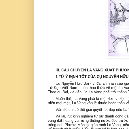
III. CÂU CHUYỆN LA VANG XUẤT PHƯỜ
1 TỪ Ý ĐỊNH TỐT CỦA CỤ NGUYỄN HỮU B
Cụ Nguyễn Hữu Bài - vị đại ân nhân của g
Tử Đạo Việt Nam - luôn thao thức về một La Va
Theo cụ Bài, đã đến lúc La Vang phải trở thà
Muốn thế, La Vang phải là một đơn vị độc l
triển mọi mặt, La Vang vẫn lệ thuộc hoàn toàn v
Vấn đề chỉ có thể giải quyết tốt đẹp nếu L
Vả lại, rút kinh nghiệm từ sự thành công 
vùng đất hoang vu, rừng thiêng nước độc trước 
trông coi. Phước Môn lại giáp ranh La Vang, nếu