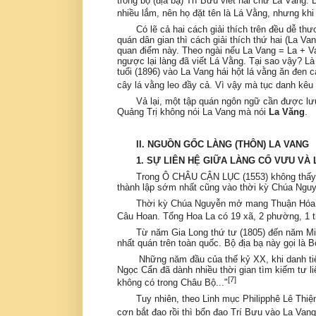
trong bộ (địa bạ) Trí Bưu viết hai chữ Lá Vằng.
nhiều lắm, nên họ đặt tên là Lá Vằng, nhưng khi 
Có lẽ cả hai cách giải thích trên đều dễ t
quán dân gian thì cách giải thích thứ hai (La V
quan điểm này. Theo ngài nếu La Vang = La + Van
ngược lại làng đã viết Lá Vằng. Tại sao vậy? L
tuổi (1896) vào La Vang hái hột lá vằng ăn đen
cây lá vằng leo đầy cả. Vì vậy mà tục danh kêu 
Vả lại, một tập quán ngôn ngữ cần được lư
Quảng Trị không nói La Vang mà nói
La Văng
.
II. NGUỒN GỐC LÀNG (THÔN) LA VANG
1. SỰ LIÊN HỆ GIỮA LÀNG CỔ VƯU VÀ
Trong Ô CHÂU CẬN LỤC (1553) không thấy t
thành lập sớm nhất cũng vào thời kỳ Chúa Ngu
Thời kỳ Chúa Nguyễn mở mang Thuận Hóa, 
Câu Hoan. Tổng Hoa La có 19 xã, 2 phường, 1 t
Từ năm Gia Long thứ tư (1805) đến năm Mi
nhất quán trên toàn quốc. Bộ địa bạ này gọi là
Những năm đầu của thế kỷ XX, khi danh ti
Ngọc Cẩn đã dành nhiều thời gian tìm kiếm tư li
[7]
không có trong Châu Bộ..."
Tuy nhiên, theo Linh mục Philipphê Lê Thiện
cơn bắt đạo rồi thì bổn đạo Trí Bưu vào La Van