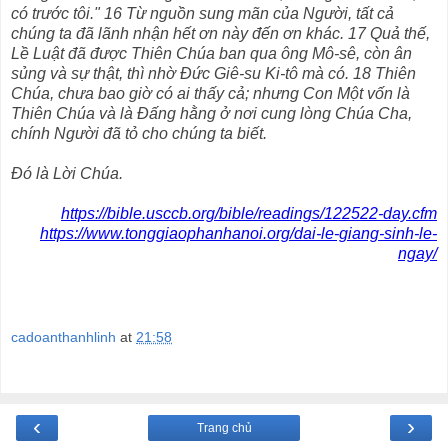
có trước tôi." 16 Từ nguồn sung mãn của Người, tất cả
chúng ta đã lãnh nhận hết ơn này đến ơn khác. 17 Quả thế,
Lề Luật đã được Thiên Chúa ban qua ông Mô-sê, còn ân
sủng và sự thật, thì nhờ Đức Giê-su Ki-tô mà có. 18 Thiên
Chúa, chưa bao giờ có ai thấy cả; nhưng Con Một vốn là
Thiên Chúa và là Đấng hằng ở nơi cung lòng Chúa Cha,
chính Người đã tỏ cho chúng ta biết.
Đó là Lời Chúa.
https://bible.usccb.org/bible/readings/122522-day.cfm
https://www.tonggiaophanhanoi.org/dai-le-giang-sinh-le-
ngay/
cadoanthanhlinh
at
21:58
‹
›
Trang chủ