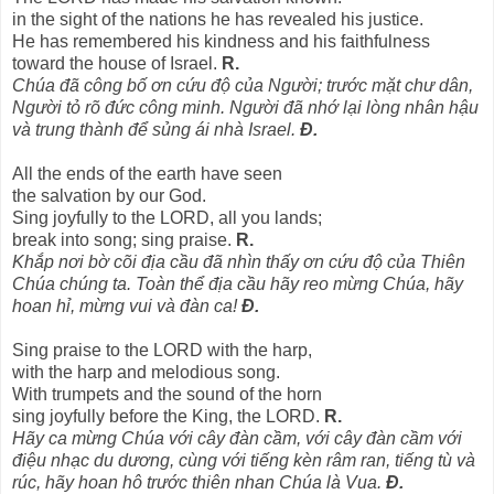
in the sight of the nations he has revealed his justice.
He has remembered his kindness and his faithfulness
toward the house of Israel.
R.
Chúa đã công bố ơn cứu độ của Người; trước mặt chư dân,
Người tỏ rõ đức công minh. Người đã nhớ lại lòng nhân hậu
và trung thành để sủng ái nhà Israel.
Đ.
All the ends of the earth have seen
the salvation by our God.
Sing joyfully to the LORD, all you lands;
break into song; sing praise.
R.
Khắp nơi bờ cõi địa cầu đã nhìn thấy ơn cứu độ của Thiên
Chúa chúng ta. Toàn thể địa cầu hãy reo mừng Chúa, hãy
hoan hỉ, mừng vui và đàn ca!
Đ.
Sing praise to the LORD with the harp,
with the harp and melodious song.
With trumpets and the sound of the horn
sing joyfully before the King, the LORD.
R.
Hãy ca mừng Chúa với cây đàn cầm, với cây đàn cầm với
điệu nhạc du dương, cùng với tiếng kèn râm ran, tiếng tù và
rúc, hãy hoan hô trước thiên nhan Chúa là Vua.
Đ.