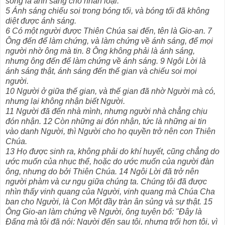
sống là ánh sáng cho nhân loại.
5 Ánh sáng chiếu soi trong bóng tối, và bóng tối đã không
diệt được ánh sáng.
6 Có một người được Thiên Chúa sai đến, tên là Gio-an. 7
Ông đến để làm chứng, và làm chứng về ánh sáng, để mọi
người nhờ ông mà tin. 8 Ông không phải là ánh sáng,
nhưng ông đến để làm chứng về ánh sáng. 9 Ngôi Lời là
ánh sáng thật, ánh sáng đến thế gian và chiếu soi mọi
người.
10 Người ở giữa thế gian, và thế gian đã nhờ Người mà có,
nhưng lại không nhận biết Người.
11 Người đã đến nhà mình, nhưng người nhà chẳng chịu
đón nhận. 12 Còn những ai đón nhận, tức là những ai tin
vào danh Người, thì Người cho họ quyền trở nên con Thiên
Chúa.
13 Họ được sinh ra, không phải do khí huyết, cũng chẳng do
ước muốn của nhục thể,
hoặc do ước muốn của người đàn
ông, nhưng do bởi Thiên Chúa. 14 Ngôi Lời đã trở nên
người phàm và cư ngụ giữa chúng ta. Chúng tôi đã được
nhìn thấy vinh quang của Người, vinh quang mà Chúa Cha
ban cho Người, là Con Một đầy tràn ân sủng và sự thật. 15
Ông Gio-an làm chứng về Người, ông tuyên bố: "Đây là
Đấng mà tôi đã nói: Người đến sau tôi, nhưng trổi hơn tôi, vì