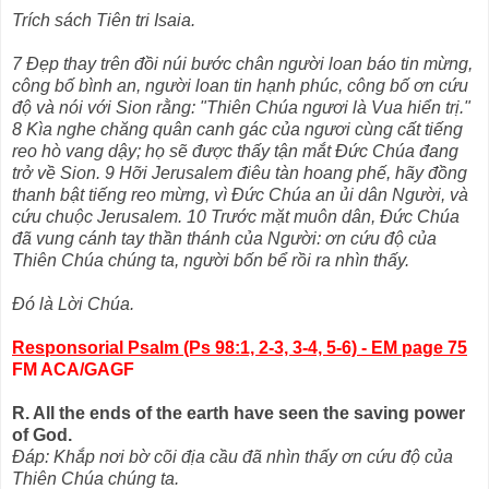
Trích sách Tiên tri Isaia.
7 Đẹp thay trên đồi núi bước chân người loan báo tin mừng,
công bố bình an, người loan tin hạnh phúc, công bố ơn cứu
độ và nói với Sion rằng: "Thiên Chúa ngươi là Vua hiển trị."
8 Kìa nghe chăng quân canh gác của ngươi cùng cất tiếng
reo hò vang dậy; họ sẽ được thấy tận mắt Đức Chúa đang
trở về Sion. 9 Hỡi Jerusalem điêu tàn hoang phế, hãy đồng
thanh bật tiếng reo mừng, vì Đức Chúa an ủi dân Người, và
cứu chuộc Jerusalem. 10 Trước mặt muôn dân, Đức Chúa
đã vung cánh tay thần thánh của Người: ơn cứu độ của
Thiên Chúa chúng ta, người bốn bể rồi ra nhìn thấy.
Đó là Lời Chúa.
Responsorial Psalm (Ps 98:1, 2-3, 3-4, 5-6) - EM page 75
FM ACA/GAGF
R. All the ends of the earth have seen the saving power
of God.
Ðáp: Khắp nơi bờ cõi địa cầu đã nhìn thấy ơn cứu độ của
Thiên Chúa chúng ta.