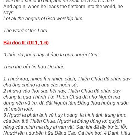
I will be a father to him, and he shall be a son to me?
And again, when he leads the firstborn into the world, he
says:
Let all the angels of God worship him.
The word of the Lord.
Bài đọc II: (
Dt 1, 1-6
)
“Chúa đã phán dạy chúng ta qua người Con”.
Trích thư gửi tín hữu Do-thái.
1 Thuở xưa, nhiều lần nhiều cách, Thiên Chúa đã phán dạy
cha ông chúng ta qua các ngôn sứ;
2 nhưng vào thời sau hết này, Thiên Chúa đã phán dạy
chúng ta qua Thánh Tử. Thiên Chúa đã nhờ Người mà
dựng nên vũ trụ, đã đặt Người làm Đấng thừa hưởng muôn
vật muôn loài.
3 Người là phản ánh vẻ huy hoàng, là hình ảnh trung thực
của bản thể Thiên Chúa. Người là Đấng dùng lời quyền
năng của mình mà duy trì vạn vật. Sau khi đã tẩy trừ tội lỗi,
Người lên ngự bên hữu Đấng Cao Cả trên trời. 4 Danh hiệu