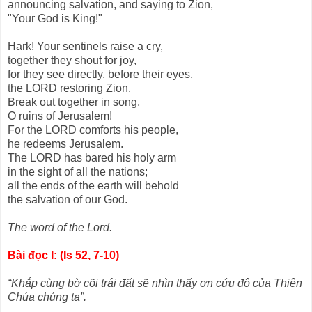
announcing salvation, and saying to Zion,
"Your God is King!"
Hark! Your sentinels raise a cry,
together they shout for joy,
for they see directly, before their eyes,
the LORD restoring Zion.
Break out together in song,
O ruins of Jerusalem!
For the LORD comforts his people,
he redeems Jerusalem.
The LORD has bared his holy arm
in the sight of all the nations;
all the ends of the earth will behold
the salvation of our God.
The word of the Lord.
Bài đọc I: (
Is 52, 7-10
)
“Khắp cùng bờ cõi trái đất sẽ nhìn thấy ơn cứu độ của Thiên
Chúa chúng ta”.