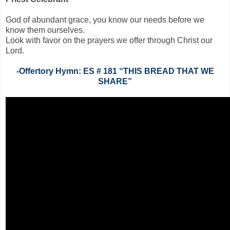
God of abundant grace, you know our needs before we
know them ourselves.
Look with favor on the prayers we offer through Christ our
Lord.
-Offertory Hymn: ES # 181 “THIS BREAD THAT WE
SHARE”