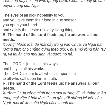
Thiên hạ hãy nói lên vinh quang nước Chúa, và hãy đề cao
quyền năng của Ngài.
The eyes of all look hopefully to you,
and you give them their food in due season;
you open your hand
and satisfy the desire of every living thing.
R. The hand of the Lord feeds us; he answers all our
needs.
Xướng: Muôn loài để mắt cậy trông vào Chúa, và Ngài ban
lương thực cho chúng đúng theo giờ. Chúa mở rộng bàn tay
ra, và thi ân cho mọi sinh vật được no nê.
The LORD is just in all his ways
and holy in all his works.
The LORD is near to all who call upon him,
to all who call upon him in truth.
R. The hand of the Lord feeds us; he answers all our
needs.
Xướng: Chúa công minh trong mọi đường lối, và thánh thiện
trong mọi việc Chúa làm. Chúa gần gũi những kẻ kêu cầu
Ngài, mọi kẻ kêu cầu Ngài cách thành tâm.