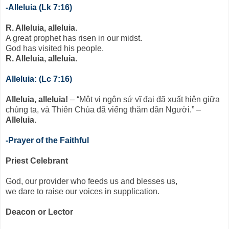
-Alleluia (Lk 7:16)
R. Alleluia, alleluia.
A great prophet has risen in our midst.
God has visited his people.
R. Alleluia, alleluia.
Alleluia: (Lc 7:16)
Alleluia, alleluia!
– “Một vị ngôn sứ vĩ đại đã xuất hiện giữa
chúng ta, và Thiên Chúa đã viếng thăm dân Người.” –
Alleluia.
-Prayer of the Faithful
Priest Celebrant
God, our provider who feeds us and blesses us,
we dare to raise our voices in supplication.
Deacon or Lector