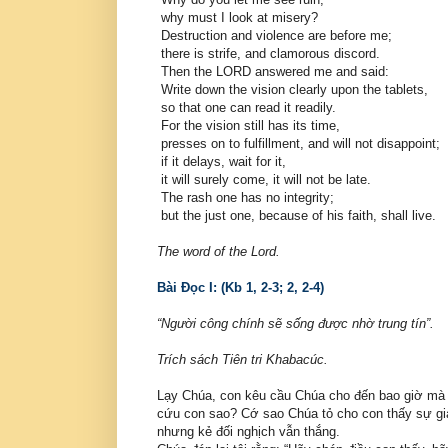
why must I look at misery?
Destruction and violence are before me;
there is strife, and clamorous discord.
Then the LORD answered me and said:
Write down the vision clearly upon the tablets,
so that one can read it readily.
For the vision still has its time,
presses on to fulfillment, and will not disappoint;
if it delays, wait for it,
it will surely come, it will not be late.
The rash one has no integrity;
but the just one, because of his faith, shall live.
The word of the Lord.
Bài Ðọc I: (Kb 1, 2-3; 2, 2-4)
“Người công chính sẽ sống được nhờ trung tín”.
Trích sách Tiên tri Khabacúc.
Lạy Chúa, con kêu cầu Chúa cho đến bao giờ mà
cứu con sao? Cớ sao Chúa tỏ cho con thấy sự gia
nhưng kẻ đối nghịch vẫn thắng.