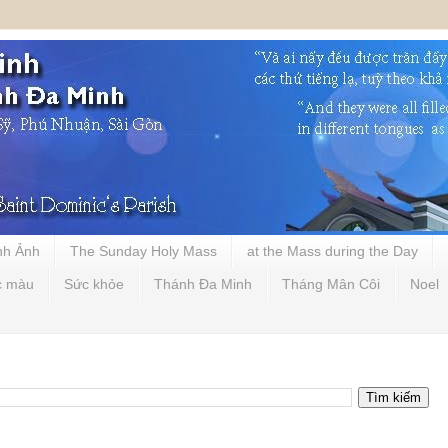
nh Ảnh
The Sunday Holy Mass
at the Mass during the Day
c màu
Sức khỏe
Thánh Đa Minh
Tháng Mân Côi
Noel