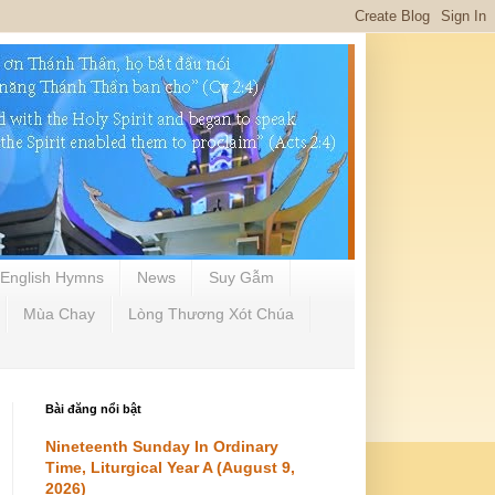
English Hymns
News
Suy Gẫm
Mùa Chay
Lòng Thương Xót Chúa
Bài đăng nổi bật
Nineteenth Sunday In Ordinary
Time, Liturgical Year A (August 9,
2026)