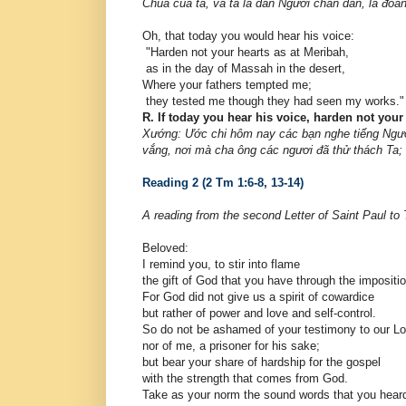
Chúa của ta, và ta là dân Người chăn dẫn, là đoà
Oh, that today you would hear his voice:
"Harden not your hearts as at Meribah,
as in the day of Massah in the desert,
Where your fathers tempted me;
they tested me though they had seen my works."
R. If today you hear his voice, harden not your
Xướng: Ước chi hôm nay các bạn nghe tiếng Ngườ
vắng, nơi mà cha ông các ngươi đã thử thách Ta;
Reading 2 (2 Tm 1:6-8, 13-14)
A reading from the second Letter of Saint Paul to
Beloved:
I remind you, to stir into flame
the gift of God that you have through the impositi
For God did not give us a spirit of cowardice
but rather of power and love and self-control.
So do not be ashamed of your testimony to our Lo
nor of me, a prisoner for his sake;
but bear your share of hardship for the gospel
with the strength that comes from God.
Take as your norm the sound words that you hear