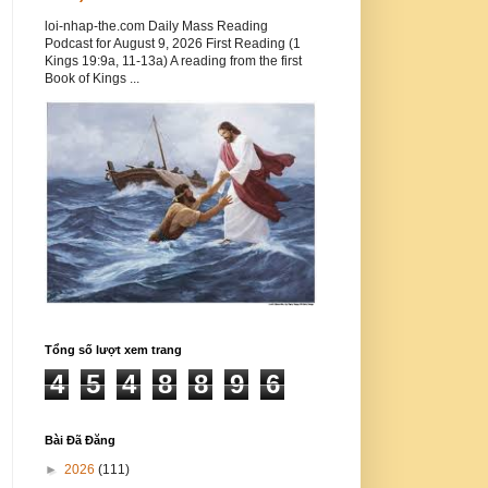
loi-nhap-the.com Daily Mass Reading
Podcast for August 9, 2026 First Reading (1
Kings 19:9a, 11-13a) A reading from the first
Book of Kings ...
Tổng số lượt xem trang
4
5
4
8
8
9
6
Bài Đã Đăng
►
2026
(111)