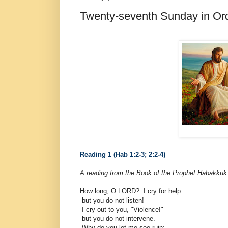
Twenty-seventh Sunday in Ord
Reading 1 (Hab 1:2-3; 2:2-4)
A reading from the Book of the Prophet Habakkuk
How long, O LORD? I cry for help
but you do not listen!
I cry out to you, "Violence!"
but you do not intervene.
Why do you let me see ruin;