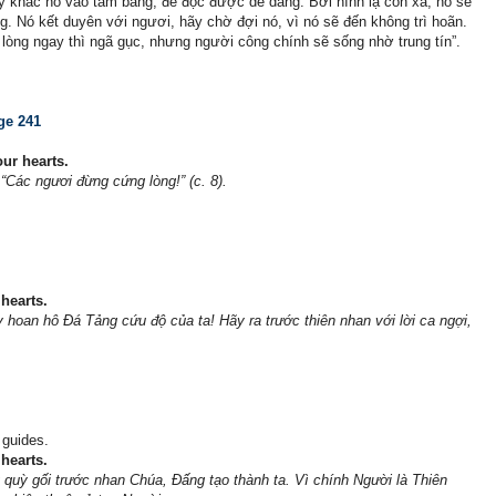
hãy khắc nó vào tấm bảng, để đọc được dễ dàng. Bởi hình lạ còn xa, nó sẽ
ng. Nó kết duyên với ngươi, hãy chờ đợi nó, vì nó sẽ đến không trì hoãn.
lòng ngay thì ngã gục, nhưng người công chính sẽ sống nhờ trung tín”.
ge 241
our hearts.
Các ngươi đừng cứng lòng!” (c. 8).
 hearts.
hoan hô Ðá Tảng cứu độ của ta! Hãy ra trước thiên nhan với lời ca ngợi,
 guides.
 hearts.
y quỳ gối trước nhan Chúa, Ðấng tạo thành ta. Vì chính Người là Thiên