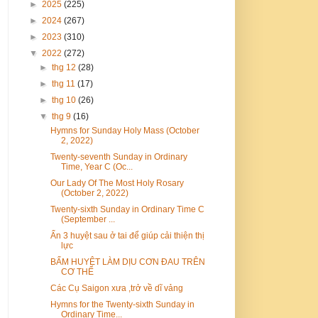
►
2025
(225)
►
2024
(267)
►
2023
(310)
▼
2022
(272)
►
thg 12
(28)
►
thg 11
(17)
►
thg 10
(26)
▼
thg 9
(16)
Hymns for Sunday Holy Mass (October
2, 2022)
Twenty-seventh Sunday in Ordinary
Time, Year C (Oc...
Our Lady Of The Most Holy Rosary
(October 2, 2022)
Twenty-sixth Sunday in Ordinary Time C
(September ...
Ấn 3 huyệt sau ở tai để giúp cải thiện thị
lực
BẤM HUYỆT LÀM DỊU CƠN ĐAU TRÊN
CƠ THỂ
Các Cụ Saigon xưa ,trở về dĩ vảng
Hymns for the Twenty-sixth Sunday in
Ordinary Time...