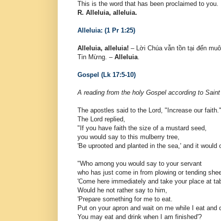
This is the word that has been proclaimed to you.
R. Alleluia, alleluia.
Alleluia: (1 Pr 1:25)
Alleluia, alleluia!
– Lời Chúa vẫn tồn tại đến mu
Tin Mừng. –
Alleluia
.
Gospel (Lk 17:5-10)
A reading from the holy Gospel according to Sain
The apostles said to the Lord, "Increase our faith.
The Lord replied,
"If you have faith the size of a mustard seed,
you would say to this mulberry tree,
'Be uprooted and planted in the sea,' and it would
"Who among you would say to your servant
who has just come in from plowing or tending sheep
'Come here immediately and take your place at tab
Would he not rather say to him,
'Prepare something for me to eat.
Put on your apron and wait on me while I eat and d
You may eat and drink when I am finished'?