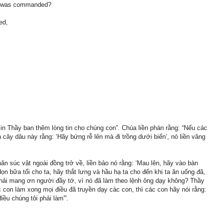
hat was commanded?
ed,
in Thầy ban thêm lòng tin cho chúng con”. Chúa liền phán rằng: “Nếu các
n cây dâu này rằng: ‘Hãy bứng rễ lên mà đi trồng dưới biển’, nó liền vâng
ăn súc vật ngoài đồng trở về, liền bảo nó rằng: ‘Mau lên, hãy vào bàn
dọn bữa tối cho ta, hãy thắt lưng và hầu hạ ta cho đến khi ta ăn uống đã,
hải mang ơn người đầy tớ, vì nó đã làm theo lệnh ông dạy không? Thầy
 con làm xong mọi điều đã truyền dạy các con, thì các con hãy nói rằng:
iều chúng tôi phải làm'”.