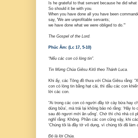
Is he grateful to that servant because he did w
So should it be with you.
When you have done all you have been command
say, 'We are unprofitable servants;
we have done what we were obliged to do.'"
The Gospel of the Lord.
Phúc Âm: (Lc 17, 5-10)
“Nếu các con có lòng tin”.
Tin Mừng Chúa Giêsu Kitô theo Thánh Luca.
Khi ấy, các Tông đồ thưa với Chúa Giêsu rằng: “X
con có lòng tin bằng hạt cải, thì dẫu các con khiế
lời các con.
“Ai trong các con có người đầy tớ cày bừa hay ch
dùng bữa’, mà trái lại không bảo nó rằng: ‘Hãy lo 
sau đó ngươi mới ăn uống’. Chớ thì chủ nhà có p
nghĩ rằng: Không. Phần các con cũng vậy, khi các
‘Chúng tôi là đầy tớ vô dụng, vì chúng tôi đã làm đ
Ðó là lời Chúa.