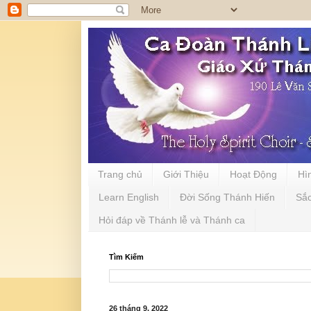
Trang chủ
Giới Thiệu
Hoạt Động
Hì
Learn English
Đời Sống Thánh Hiến
Sắ
Hỏi đáp về Thánh lễ và Thánh ca
Tìm Kiếm
26 tháng 9, 2022