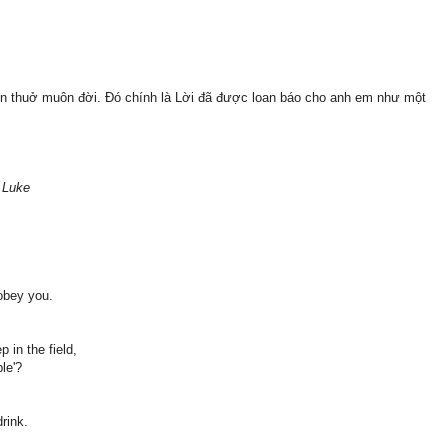
ôn thuở muôn đời. Đó chính là Lời đã được loan báo cho anh em như một
t Luke
"
 obey you.
 in the field,
le'?
rink.