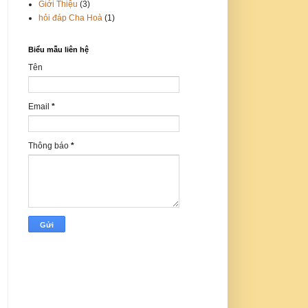
Giới Thiệu
(3)
hỏi đáp Cha Hoà
(1)
Biểu mẫu liên hệ
Tên
Email
*
Thông báo
*