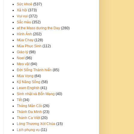
Sức khoẻ
(537)
Xã hội
(373)
Vui vui
(372)
Sắc màu
(352)
at the Mass during the Day
(280)
Hình Ảnh
(202)
Mùa Chay
(128)
Mùa Phục Sinh
(112)
Giáo lý
(98)
Noel
(96)
Mẹo vặt
(94)
Đời Sống Thánh hiến
(85)
Mùa Vọng
(64)
Kỹ Năng Sống
(58)
Learn English
(41)
Sinh nhật và Bổn Mạng
(40)
Tết
(34)
Tháng Mân Côi
(26)
Thánh Đa Minh
(23)
Thánh Ca Việt
(20)
Lòng Thương Xót Chúa
(15)
Lịch phụng vụ
(11)