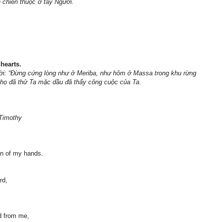
n chiên thuộc ở tay Người.
 hearts.
i: “Ðừng cứng lòng như ở Meriba, như hôm ở Massa trong khu rừng
 họ đã thử Ta mặc dầu đã thấy công cuộc của Ta.
 Timothy
on of my hands.
rd,
d from me,