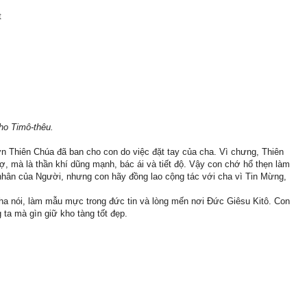
t
ho Timô-thêu.
n Thiên Chúa đã ban cho con do việc đặt tay của cha. Vì chưng, Thiên
, mà là thần khí dũng mạnh, bác ái và tiết độ. Vậy con chớ hổ thẹn làm
nhân của Người, nhưng con hãy đồng lao cộng tác với cha vì Tin Mừng,
cha nói, làm mẫu mực trong đức tin và lòng mến nơi Ðức Giêsu Kitô. Con
ta mà gìn giữ kho tàng tốt đẹp.