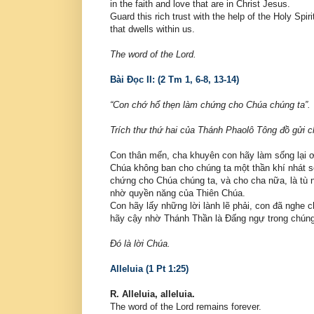
in the faith and love that are in Christ Jesus.
Guard this rich trust with the help of the Holy Spiri
that dwells within us.
The word of the Lord.
Bài Ðọc II: (2 Tm 1, 6-8, 13-14)
“Con chớ hổ thẹn làm chứng cho Chúa chúng ta”.
Trích thư thứ hai của Thánh Phaolô Tông đồ gửi c
Con thân mến, cha khuyên con hãy làm sống lại ơ
Chúa không ban cho chúng ta một thần khí nhát sợ
chứng cho Chúa chúng ta, và cho cha nữa, là tù 
nhờ quyền năng của Thiên Chúa.
Con hãy lấy những lời lành lẽ phải, con đã nghe 
hãy cậy nhờ Thánh Thần là Ðấng ngự trong chúng 
Ðó là lời Chúa.
Alleluia (1 Pt 1:25)
R. Alleluia, alleluia.
The word of the Lord remains forever.