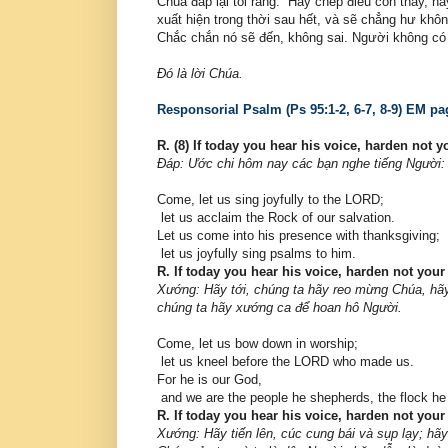
Chúa đáp lại tôi rằng: “Hãy chép điều con thấy, 
xuất hiện trong thời sau hết, và sẽ chẳng hư khô
Chắc chắn nó sẽ đến, không sai. Người không có 
Ðó là lời Chúa.
Responsorial Psalm (Ps 95:1-2, 6-7, 8-9) EM pa
R. (8) If today you hear his voice, harden not y
Ðáp: Ước chi hôm nay các bạn nghe tiếng Người: “
Come, let us sing joyfully to the LORD;
let us acclaim the Rock of our salvation.
Let us come into his presence with thanksgiving;
let us joyfully sing psalms to him.
R. If today you hear his voice, harden not your
Xướng: Hãy tới, chúng ta hãy reo mừng Chúa, hãy 
chúng ta hãy xướng ca để hoan hô Người.
Come, let us bow down in worship;
let us kneel before the LORD who made us.
For he is our God,
and we are the people he shepherds, the flock he
R. If today you hear his voice, harden not your
Xướng: Hãy tiến lên, cúc cung bái và sụp lạy; hã