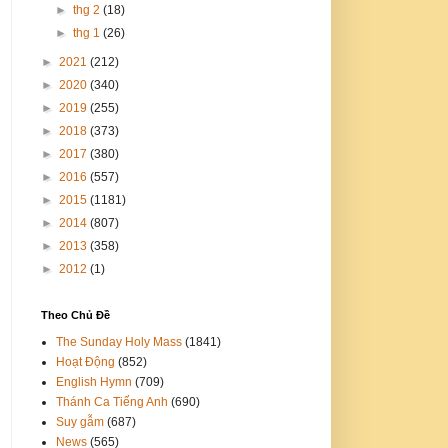
►
thg 2
(18)
►
thg 1
(26)
►
2021
(212)
►
2020
(340)
►
2019
(255)
►
2018
(373)
►
2017
(380)
►
2016
(557)
►
2015
(1181)
►
2014
(807)
►
2013
(358)
►
2012
(1)
Theo Chủ Đề
The Sunday Holy Mass
(1841)
Hoạt Động
(852)
English Hymn
(709)
Thánh Ca Tiếng Anh
(690)
Suy gẫm
(687)
News
(565)