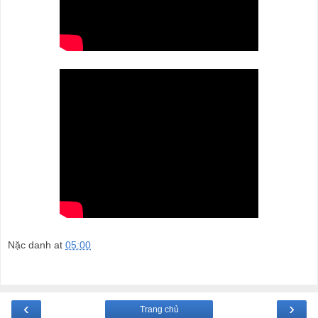
Nặc danh
at
05:00
‹
›
Trang chủ