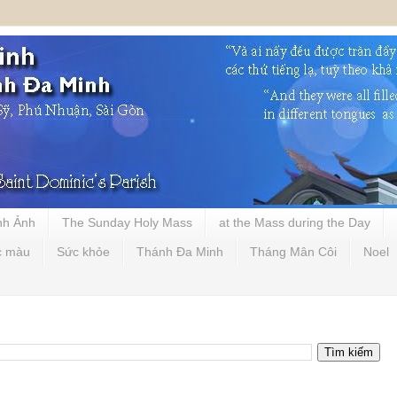
nh Ảnh
The Sunday Holy Mass
at the Mass during the Day
c màu
Sức khỏe
Thánh Đa Minh
Tháng Mân Côi
Noel