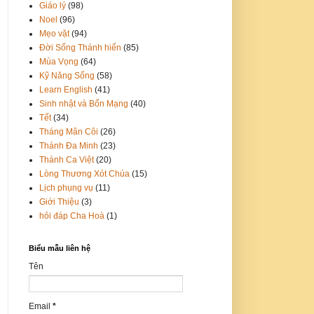
Giáo lý
(98)
Noel
(96)
Mẹo vặt
(94)
Đời Sống Thánh hiến
(85)
Mùa Vọng
(64)
Kỹ Năng Sống
(58)
Learn English
(41)
Sinh nhật và Bổn Mạng
(40)
Tết
(34)
Tháng Mân Côi
(26)
Thánh Đa Minh
(23)
Thánh Ca Việt
(20)
Lòng Thương Xót Chúa
(15)
Lịch phụng vụ
(11)
Giới Thiệu
(3)
hỏi đáp Cha Hoà
(1)
Biểu mẫu liên hệ
Tên
Email
*