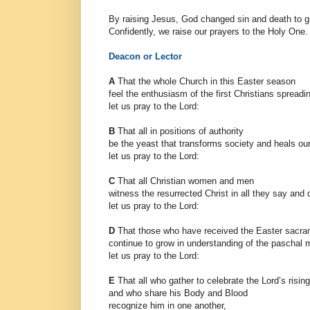
By raising Jesus, God changed sin and death to g
Confidently, we raise our prayers to the Holy One.
Deacon or Lector
A
That the whole Church in this Easter season
feel the enthusiasm of the first Christians spread
let us pray to the Lord:
B
That all in positions of authority
be the yeast that transforms society and heals our
let us pray to the Lord:
C
That all Christian women and men
witness the resurrected Christ in all they say and
let us pray to the Lord:
D
T
hat those who have received the Easter sacr
continue to grow in understanding of the paschal 
let us pray to the Lord:
E
That all who gather to celebrate the Lord’s risi
and who share his Body and Blood
recognize him in one another,