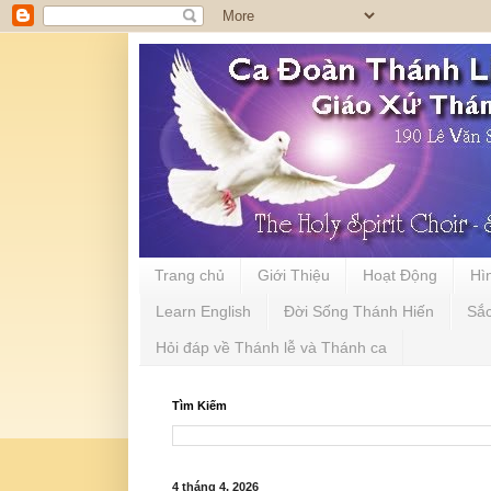
Trang chủ
Giới Thiệu
Hoạt Động
Hì
Learn English
Đời Sống Thánh Hiến
Sắ
Hỏi đáp về Thánh lễ và Thánh ca
Tìm Kiếm
4 tháng 4, 2026