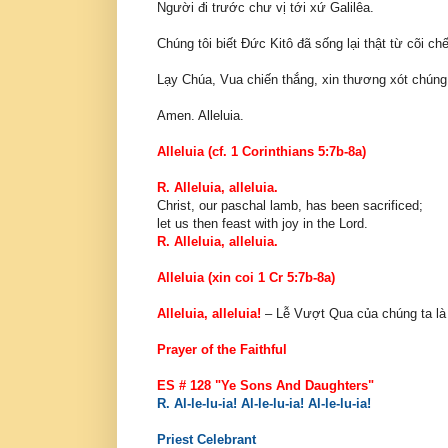
Người đi trước chư vị tới xứ Galilêa.
Chúng tôi biết Ðức Kitô đã sống lại thật từ cõi chế
Lạy Chúa, Vua chiến thắng, xin thương xót chúng
Amen. Alleluia.
Alleluia (cf. 1 Corinthians 5:7b-8a)
R. Alleluia, alleluia.
Christ, our paschal lamb, has been sacrificed;
let us then feast with joy in the Lord.
R. Alleluia, alleluia.
Alleluia (xin coi 1 Cr 5:7b-8a)
Alleluia, alleluia!
– Lễ Vượt Qua của chúng ta là
Prayer of the Faithful
ES # 128 "Ye Sons And Daughters"
R. Al-le-lu-ia! Al-le-lu-ia! Al-le-lu-ia!
Priest Celebrant