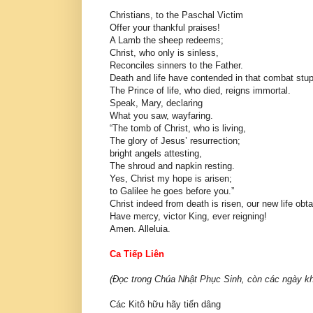
Christians, to the Paschal Victim
Offer your thankful praises!
A Lamb the sheep redeems;
Christ, who only is sinless,
Reconciles sinners to the Father.
Death and life have contended in that combat stu
The Prince of life, who died, reigns immortal.
Speak, Mary, declaring
What you saw, wayfaring.
“The tomb of Christ, who is living,
The glory of Jesus’ resurrection;
bright angels attesting,
The shroud and napkin resting.
Yes, Christ my hope is arisen;
to Galilee he goes before you.”
Christ indeed from death is risen, our new life obta
Have mercy, victor King, ever reigning!
Amen. Alleluia.
Ca Tiếp Liên
(Ðọc trong Chúa Nhật Phục Sinh, còn các ngày kh
Các Kitô hữu hãy tiến dâng