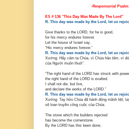
-
Responsorial Psalm: 
ES # 136 "This Day Was Made By The Lord"
R. This day was made by the Lord, let us rejoice
Give thanks to the LORD, for he is good,
for his mercy endures forever.
Let the house of Israel say,
“His mercy endures forever.”
R. This day was made by the Lord, let us rejoice
Xướng: Hãy cảm tạ Chúa, vì Chúa hảo tâm, vì đức
của Người muôn thuở”.
“The right hand of the LORD has struck with powe
the right hand of the LORD is exalted.
I shall not die, but live,
and declare the works of the LORD.”
R. This day was made by the Lord, let us rejoice
Xướng: Tay hữu Chúa đã hành động mãnh liệt, tay 
sẽ loan truyền công cuộc của Chúa.
The stone which the builders rejected
has become the cornerstone.
By the LORD has this been done;