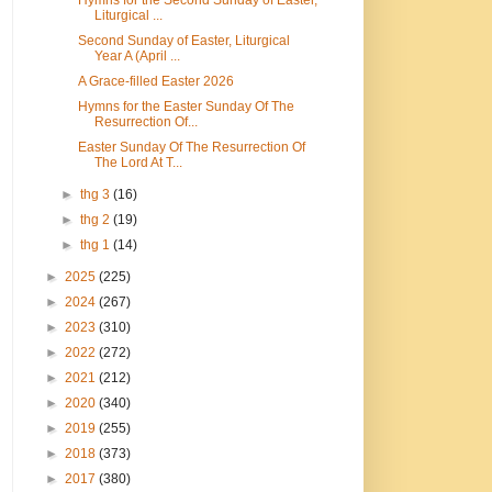
Liturgical ...
Second Sunday of Easter, Liturgical
Year A (April ...
A Grace-filled Easter 2026
Hymns for the Easter Sunday Of The
Resurrection Of...
Easter Sunday Of The Resurrection Of
The Lord At T...
►
thg 3
(16)
►
thg 2
(19)
►
thg 1
(14)
►
2025
(225)
►
2024
(267)
►
2023
(310)
►
2022
(272)
►
2021
(212)
►
2020
(340)
►
2019
(255)
►
2018
(373)
►
2017
(380)