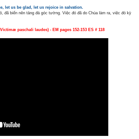
, let us be glad, let us rejoice in salvation.
 đã biến nên tảng đá góc tường. Việc đó đã do Chúa làm ra, việc đó kỳ
(Victimæ paschali laudes) - EM pages 152-153
ES # 118