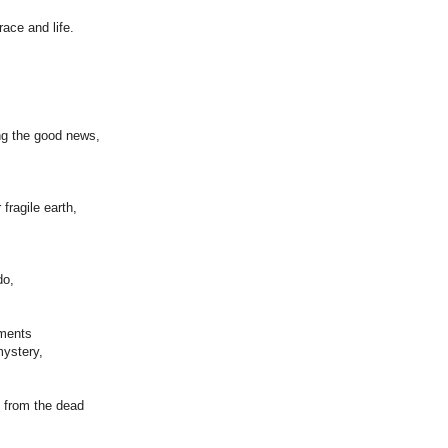
race and life.
ing the good news,
 fragile earth,
 do,
aments
mystery,
ng from the dead