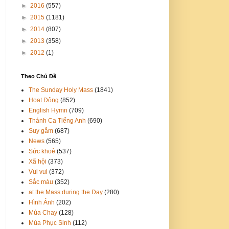
►
2016
(557)
►
2015
(1181)
►
2014
(807)
►
2013
(358)
►
2012
(1)
Theo Chủ Đề
The Sunday Holy Mass
(1841)
Hoạt Động
(852)
English Hymn
(709)
Thánh Ca Tiếng Anh
(690)
Suy gẫm
(687)
News
(565)
Sức khoẻ
(537)
Xã hội
(373)
Vui vui
(372)
Sắc màu
(352)
at the Mass during the Day
(280)
Hình Ảnh
(202)
Mùa Chay
(128)
Mùa Phục Sinh
(112)