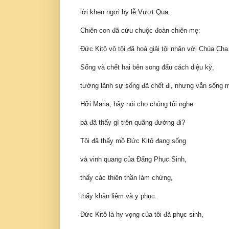
lời khen ngợi hy lễ Vượt Qua.
Chiên con đã cứu chuộc đoàn chiên mẹ:
Ðức Kitô vô tội đã hoà giải tội nhân với Chúa Cha
Sống và chết hai bên song đấu cách diệu kỳ,
tướng lãnh sự sống đã chết đi, nhưng vẫn sống mà
Hỡi Maria, hãy nói cho chúng tôi nghe
bà đã thấy gì trên quãng đường đi?
Tôi đã thấy mồ Ðức Kitô đang sống
và vinh quang của Ðấng Phục Sinh,
thấy các thiên thần làm chứng,
thấy khăn liệm và y phục.
Ðức Kitô là hy vọng của tôi đã phục sinh,