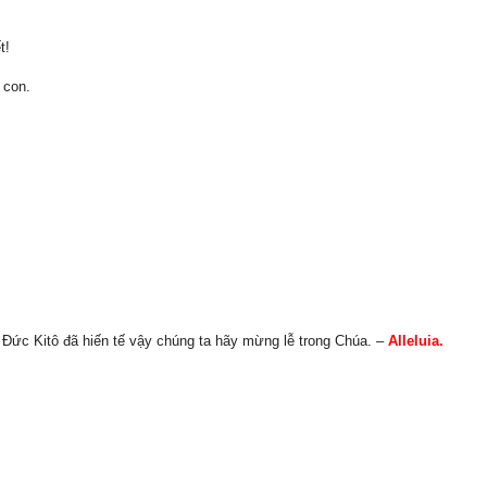
t!
 con.
 Ðức Kitô đã hiến tế vậy chúng ta hãy mừng lễ trong Chúa. –
Alleluia.