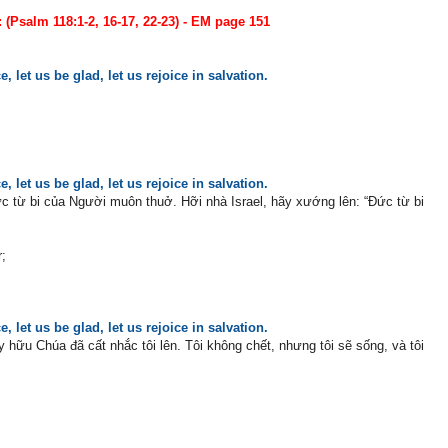
(Psalm 118:1-2, 16-17, 22-23) - EM page 151
, let us be glad, let us rejoice in salvation.
, let us be glad, let us rejoice in salvation.
 từ bi của Người muôn thuở. Hỡi nhà Israel, hãy xướng lên: “Ðức từ bi
r;
, let us be glad, let us rejoice in salvation.
hữu Chúa đã cất nhắc tôi lên. Tôi không chết, nhưng tôi sẽ sống, và tôi