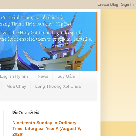
English Hymns
News
Suy Gẫm
Mùa Chay
Lòng Thương Xót Chúa
Bài đăng nổi bật
Nineteenth Sunday In Ordinary
Time, Liturgical Year A (August 9,
2026)