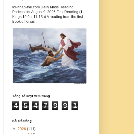
loi-nhap-the.com Daily Mass Reading
Podcast for August 9, 2026 First Reading (1
Kings 19:9a, 11-13a) A reading from the first
Book of Kings ...
Tổng số lượt xem trang
4
5
4
7
9
9
1
Bài Đã Đăng
▼
2026
(111)