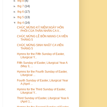
►
thg 8
(4)
►
thg 7
(14)
►
thg 6
(17)
►
thg 5
(13)
▼
thg 4
(14)
CHÚC MỪNG KỶ NIỆM NGÀY HÔN
PHỐI CỦA THÂN NHÂN CA V...
CHÚC MỪNG LỄ BỔN MẠNG CA VIÊN
THÁNG 5
CHÚC MỪNG SINH NHẬT CA VIÊN
THÁNG 5
Hymns for the Fifth Sunday of Easter,
Liturgical Y...
Fifth Sunday of Easter, Liturgical Year A
(May 3, ...
Hymns for the Fourth Sunday of Easter,
Liturgical ...
Fourth Sunday of Easter, Liturgical Year
A (April ...
Hymns for the Third Sunday of Easter,
Liturgical Y...
Third Sunday of Easter, Liturgical Year A
(April 1...
Hymns for the Second Sunday of Easter,