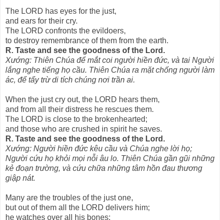
The LORD has eyes for the just,
and ears for their cry.
The LORD confronts the evildoers,
to destroy remembrance of them from the earth.
R. Taste and see the goodness of the Lord.
Xướng: Thiên Chúa để mắt coi người hiền đức, và tai Người
lắng nghe tiếng họ cầu. Thiên Chúa ra mặt chống người làm
ác, để tẩy trừ di tích chúng nơi trần ai.
When the just cry out, the LORD hears them,
and from all their distress he rescues them.
The LORD is close to the brokenhearted;
and those who are crushed in spirit he saves.
R. Taste and see the goodness of the Lord.
Xướng: Người hiền đức kêu cầu và Chúa nghe lời họ;
Người cứu họ khỏi mọi nỗi âu lo. Thiên Chúa gần gũi những
kẻ đoạn trường, và cứu chữa những tâm hồn đau thương
giập nát.
Many are the troubles of the just one,
but out of them all the LORD delivers him;
he watches over all his bones;