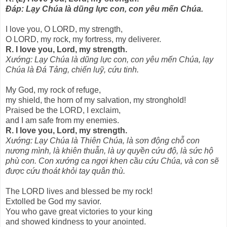
Ðáp: Lạy Chúa là dũng lực con, con yêu mến Chúa.
I love you, O LORD, my strength,
O LORD, my rock, my fortress, my deliverer.
R. I love you, Lord, my strength.
Xướng: Lạy Chúa là dũng lực con, con yêu mến Chúa, lạy
Chúa là Ðá Tảng, chiến luỹ, cứu tinh.
My God, my rock of refuge,
my shield, the horn of my salvation, my stronghold!
Praised be the LORD, I exclaim,
and I am safe from my enemies.
R. I love you, Lord, my strength.
Xướng: Lạy Chúa là Thiên Chúa, là sơn động chỗ con
nương mình, là khiên thuẫn, là uy quyền cứu độ, là sức hộ
phù con. Con xướng ca ngợi khen cầu cứu Chúa, và con sẽ
được cứu thoát khỏi tay quân thù.
The LORD lives and blessed be my rock!
Extolled be God my savior.
You who gave great victories to your king
and showed kindness to your anointed.