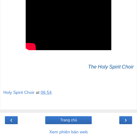
The Holy Spirit Choir
Holy Spirit Choir
at
06:54
‹
›
Trang chủ
Xem phiên bản web