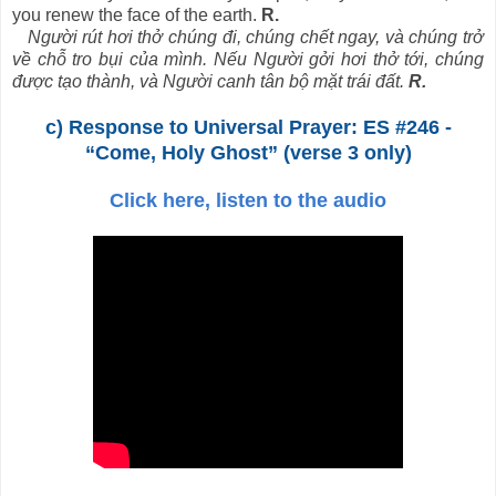
you renew the face of the earth.
R.
Người rút hơi thở chúng đi, chúng chết ngay, và chúng trở
về chỗ tro bụi của mình. Nếu Người gởi hơi thở tới, chúng
được tạo thành, và Người canh tân bộ mặt trái đất.
R.
c) Response to Universal Prayer: ES #246 -
“Come, Holy Ghost” (verse 3 only)
Click here, listen to the audio