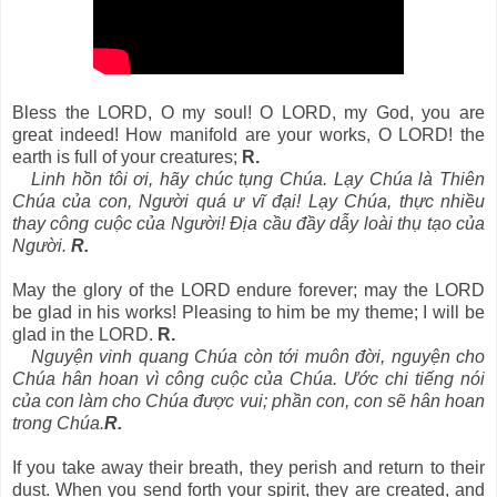
Bless the LORD, O my soul! O LORD, my God, you are
great indeed! How manifold are your works, O LORD! the
earth is full of your creatures;
R.
Linh hồn tôi ơi, hãy chúc tụng Chúa. Lạy Chúa là Thiên
Chúa của con, Người quá ư vĩ đại! Lạy Chúa, thực nhiều
thay công cuộc của Người! Địa cầu đầy dẫy loài thụ tạo của
Người.
R.
May the glory of the LORD endure forever; may the LORD
be glad in his works! Pleasing to him be my theme; I will be
glad in the LORD.
R.
Nguyện vinh quang Chúa còn tới muôn đời, nguyện cho
Chúa hân hoan vì công cuộc của Chúa. Ước chi tiếng nói
của con làm cho Chúa được vui; phần con, con sẽ hân hoan
trong Chúa.
R.
If you take away their breath, they perish and return to their
dust. When you send forth your spirit, they are created, and