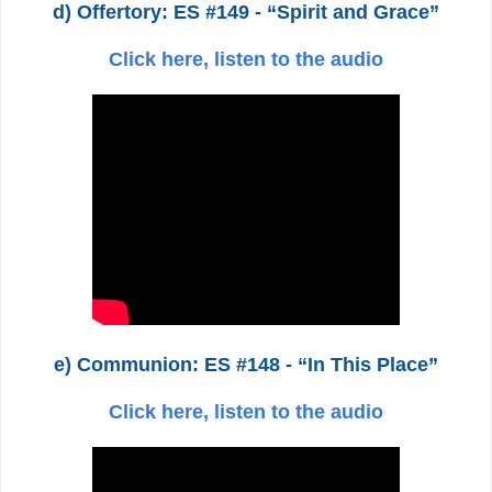
d) Offertory: ES #149 - “Spirit and Grace”
Click here, listen to the audio
e) Communion: ES #148 - “In This Place”
Click here, listen to the audio