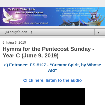
▼
6 tháng 6, 2019
Hymns for the Pentecost Sunday -
Year C (June 9, 2019)
a) Entrance: ES #127 - “Creator Spirit, by Whose
Aid”
Click here, listen to the audio