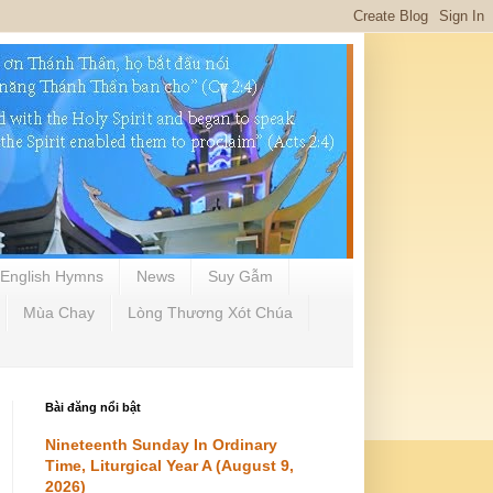
English Hymns
News
Suy Gẫm
Mùa Chay
Lòng Thương Xót Chúa
Bài đăng nổi bật
Nineteenth Sunday In Ordinary
Time, Liturgical Year A (August 9,
2026)