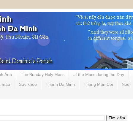
nh Ảnh
The Sunday Holy Mass
at the Mass during the Day
c màu
Sức khỏe
Thánh Đa Minh
Tháng Mân Côi
Noel