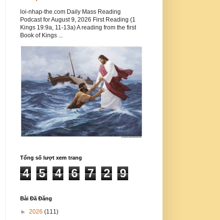
loi-nhap-the.com Daily Mass Reading
Podcast for August 9, 2026 First Reading (1
Kings 19:9a, 11-13a) A reading from the first
Book of Kings ...
Tổng số lượt xem trang
4
5
4
6
7
2
9
Bài Đã Đăng
►
2026
(111)