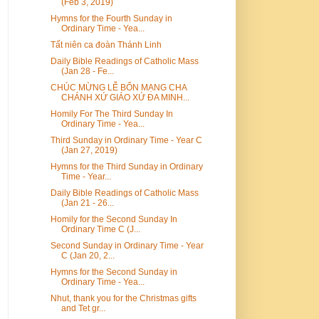
(Feb 3, 2019)
Hymns for the Fourth Sunday in
Ordinary Time - Yea...
Tất niên ca đoàn Thánh Linh
Daily Bible Readings of Catholic Mass
(Jan 28 - Fe...
CHÚC MỪNG LỄ BỔN MẠNG CHA
CHÁNH XỨ GIÁO XỨ ĐA MINH...
Homily For The Third Sunday In
Ordinary Time - Yea...
Third Sunday in Ordinary Time - Year C
(Jan 27, 2019)
Hymns for the Third Sunday in Ordinary
Time - Year...
Daily Bible Readings of Catholic Mass
(Jan 21 - 26...
Homily for the Second Sunday In
Ordinary Time C (J...
Second Sunday in Ordinary Time - Year
C (Jan 20, 2...
Hymns for the Second Sunday in
Ordinary Time - Yea...
Nhut, thank you for the Christmas gifts
and Tet gr...