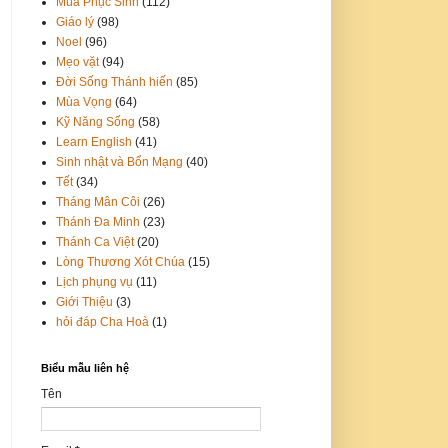
Mùa Phục Sinh
(112)
Giáo lý
(98)
Noel
(96)
Mẹo vặt
(94)
Đời Sống Thánh hiến
(85)
Mùa Vọng
(64)
Kỹ Năng Sống
(58)
Learn English
(41)
Sinh nhật và Bổn Mạng
(40)
Tết
(34)
Tháng Mân Côi
(26)
Thánh Đa Minh
(23)
Thánh Ca Việt
(20)
Lòng Thương Xót Chúa
(15)
Lịch phụng vụ
(11)
Giới Thiệu
(3)
hỏi đáp Cha Hoà
(1)
Biểu mẫu liên hệ
Tên