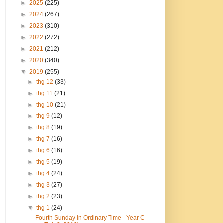
►
2025
(225)
►
2024
(267)
►
2023
(310)
►
2022
(272)
►
2021
(212)
►
2020
(340)
▼
2019
(255)
►
thg 12
(33)
►
thg 11
(21)
►
thg 10
(21)
►
thg 9
(12)
►
thg 8
(19)
►
thg 7
(16)
►
thg 6
(16)
►
thg 5
(19)
►
thg 4
(24)
►
thg 3
(27)
►
thg 2
(23)
▼
thg 1
(24)
Fourth Sunday in Ordinary Time - Year C