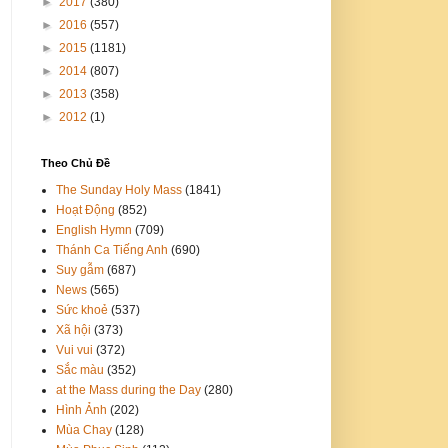
►
2017
(380)
►
2016
(557)
►
2015
(1181)
►
2014
(807)
►
2013
(358)
►
2012
(1)
Theo Chủ Đề
The Sunday Holy Mass
(1841)
Hoạt Động
(852)
English Hymn
(709)
Thánh Ca Tiếng Anh
(690)
Suy gẫm
(687)
News
(565)
Sức khoẻ
(537)
Xã hội
(373)
Vui vui
(372)
Sắc màu
(352)
at the Mass during the Day
(280)
Hình Ảnh
(202)
Mùa Chay
(128)