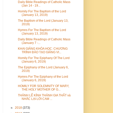
Daily Bible Readings of Catholic Mass
(Jan 14 - 19...
Homily For The Baptism of the Lord
(January 13, 2019)
The Baptism of the Lord (January 13,
2019)
Hymns For The Baptism of the Lord
(January 13, 2019)
Daily Bible Readings of Catholic Mass
(January 7 -...
KHAI GIẢNG KHÓA HỌC: CHƯƠNG
TRÌNH ĐÀO TẠO GIẢNG VI...
Homily For The Epiphany Of The Lord
(January 6, 2019)
The Epiphany of the Lord (January 6,
2019)
Hymns For The Epiphany of the Lord
(January 6, 2019)
HOMILY FOR SOLEMNITY OF MARY,
THE HOLY MOTHER OF G...
THÁNH LỄ KÍNH THÁNH GIA THẤT và
NHẮC LẠI LỜI CAM ...
►
2018
(373)