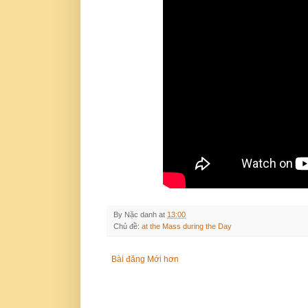
By
Nặc danh
at
13:00
Chủ đề:
at the Mass during the Day
Bài đăng Mới hơn