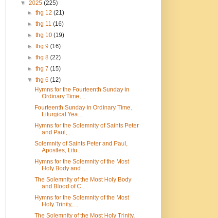
▼
2025
(225)
►
thg 12
(21)
►
thg 11
(16)
►
thg 10
(19)
►
thg 9
(16)
►
thg 8
(22)
►
thg 7
(15)
▼
thg 6
(12)
Hymns for the Fourteenth Sunday in
Ordinary Time, ...
Fourteenth Sunday in Ordinary Time,
Liturgical Yea...
Hymns for the Solemnity of Saints Peter
and Paul, ...
Solemnity of Saints Peter and Paul,
Apostles, Litu...
Hymns for the Solemnity of the Most
Holy Body and ...
The Solemnity of the Most Holy Body
and Blood of C...
Hymns for the Solemnity of the Most
Holy Trinity, ...
The Solemnity of the Most Holy Trinity,