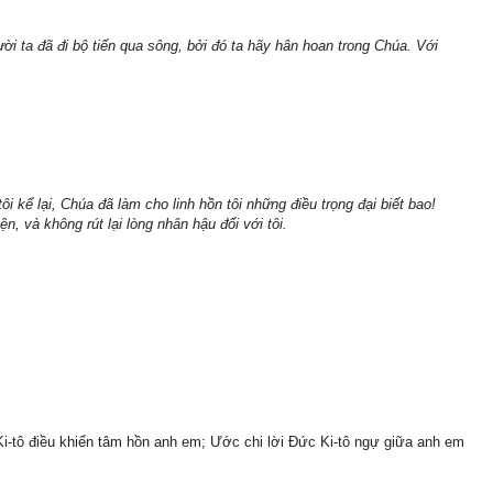
ời ta đã đi bộ tiến qua sông, bởi đó ta hãy hân hoan trong Chúa. Với
 kể lại, Chúa đã làm cho linh hồn tôi những điều trọng đại biết bao!
n, và không rút lại lòng nhân hậu đối với tôi.
-tô điều khiển tâm hồn anh em; Ước chi lời Đức Ki-tô ngự giữa anh em