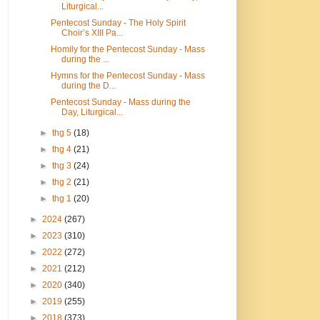
Liturgical...
Pentecost Sunday - The Holy Spirit
Choir’s XIII Pa...
Homily for the Pentecost Sunday - Mass
during the ...
Hymns for the Pentecost Sunday - Mass
during the D...
Pentecost Sunday - Mass during the
Day, Liturgical...
►
thg 5
(18)
►
thg 4
(21)
►
thg 3
(24)
►
thg 2
(21)
►
thg 1
(20)
►
2024
(267)
►
2023
(310)
►
2022
(272)
►
2021
(212)
►
2020
(340)
►
2019
(255)
►
2018
(373)