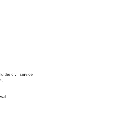
d the civil service
ce,
evail