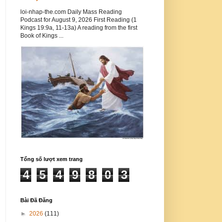
loi-nhap-the.com Daily Mass Reading
Podcast for August 9, 2026 First Reading (1
Kings 19:9a, 11-13a) A reading from the first
Book of Kings ...
Tổng số lượt xem trang
4
5
4
9
8
0
3
Bài Đã Đăng
►
2026
(111)