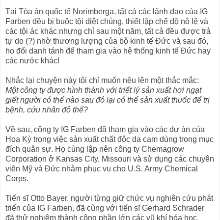
Tại Tòa án quốc tế Norimberga, tất cả các lãnh đạo của IG
Farben đều bị buộc tội diệt chủng, thiết lập chế độ nô lệ và
các tội ác khác nhưng chỉ sau một năm, tất cả đều được trả
tự do (?) nhờ thương lượng của bộ kinh tế Đức và sau đó,
họ đổi danh tánh để tham gia vào hệ thống kinh tế Đức hay
các nước khác!
Nhắc lại chuyện này tôi chỉ muốn nêu lên một thắc mắc:
Một công ty được hình thành với triết lý sản xuất hơi ngạt
giết người có thể nào sau đó lại có thể sản xuất thuốc để trị
bệnh, cứu nhân độ thế?
Về sau, công ty IG Farben đã tham gia vào các dự án của
Hoa Kỳ trong việc sản xuất chất độc da cam dùng trong mục
đích quân sự. Họ cùng lập nên công ty Chemagrow
Corporation ở Kansas City, Missouri và sử dụng các chuyên
viên Mỹ và Đức nhằm phục vụ cho U.S. Army Chemical
Corps.
Tiến sĩ Otto Bayer, người từng giữ chức vụ nghiên cứu phát
triển của IG Farben, đã cùng với tiến sĩ Gerhard Schrader
đã thử nghiệm thành công phần lớn các vũ khí hóa học.