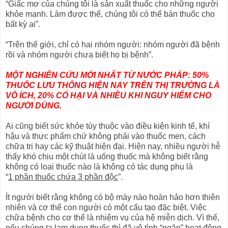
“Giấc mơ của chúng tôi là sản xuất thuốc cho những người
khỏe mạnh. Làm được thế, chúng tôi có thể bán thuốc cho
bất kỳ ai”.
“Trên thế giới, chỉ có hai nhóm người: nhóm người đã bệnh
rồi và nhóm người chưa biết họ bị bệnh”.
MỘT NGHIÊN CỨU MỚI NHẤT TỪ NƯỚC PHÁP: 50%
THUỐC LƯU THÔNG HIỆN NAY TRÊN THỊ TRƯỜNG LÀ
VÔ ÍCH, 20% CÓ HẠI VÀ NHIỀU KHI NGUY HIỂM CHO
NGƯỜI DÙNG.
Ai cũng biết sức khỏe tùy thuộc vào điều kiện kinh tế, khí
hậu và thực phẩm chứ không phải vào thuốc men, cách
chữa trị hay các kỹ thuật hiện đại. Hiện nay, nhiều người hễ
thấy khó chịu một chút là uống thuốc mà không biết rằng
không có loại thuốc nào là không có tác dụng phụ là
“
1 phần thuốc chứa 3 phần độc
”.
Ít người biết rằng không có bộ máy nào hoàn hảo hơn thiên
nhiên và cơ thể con người có một cấu tạo đặc biệt. Việc
chữa bệnh cho cơ thể là nhiệm vụ của hệ miễn dịch. Vì thế,
nếu chúng ta lạm dụng thuốc thì đã vô tình “ngăn” hoạt động