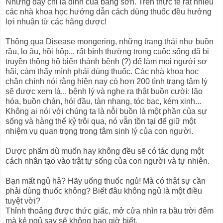
Nhưng đây chỉ là đỉnh của băng sơn. Trên thực tế rất nhiều
các nhà khoa học hướng dẫn cách dùng thuốc đều hưởng
lợi nhuận từ các hãng dược!
Thông qua Disease mongering, những trạng thái như buồn
rầu, lo âu, hồi hộp... rất bình thường trong cuộc sống đã bị
truyền thông hô biến thành bệnh (?) để làm mọi người sợ
hãi, cảm thấy mình phải dùng thuốc. Các nhà khoa học
chân chính nói rằng hiện nay có hơn 200 tình trạng tâm lý
sẽ được xem là... bệnh lý và nghe ra thật buồn cười: lão
hóa, buồn chán, hói đầu, tàn nhang, tóc bạc, kém xinh...
Không ai nói với chúng ta là nỗi buồn là một phần của sự
sống và hàng thế kỷ trôi qua, nó vẫn tồn tại để giữ một
nhiệm vụ quan trọng trong tâm sinh lý của con người.
Dược phẩm dù muốn hay không đều sẽ có tác dụng một
cách nhân tạo vào trật tự sống của con người và tự nhiên.
Bạn mất ngủ hả? Hãy uống thuốc ngủ! Mà có thật sự cần
phải dùng thuốc không? Biết đâu không ngủ là một điều
tuyệt vời?
Thỉnh thoảng được thức giấc, mở cửa nhìn ra bầu trời đêm
mà kẻ ngủ say sẽ không bao giờ biết.