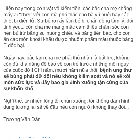
Hiện nay trong cơn vật vã kiếm tiền, các bậc cha mẹ chẳng
mấy ai “chơi” với con mà phó thác cho bà vú nuôi hay các
thiết bị điện tử. Sự bỏ rơi ấy làm bé bị chấn động tâm lý, đói
tình yêu... còn cha mẹ mang mặc cảm thiếu chăm sóc con
nên bù trừ bằng sự nuông chiều và bằng tiền bạc, cho con
ăn các món khoái khẩu được nhuộm phẩm màu thuộc bảng
E độc hại.
Ngày nay, bậc làm cha mẹ phải thú nhận là bất lực, không
còn đủ khả năng để bảo vệ con trẻ trước những mối nguy
của cuộc đời! Chỉ năm, mươi năm nữa thôi,
bệnh ung thư
sẽ bùng phát dữ dội nếu không kiểm soát và nó sẽ xói
mòn sức lực và đẩy bao gia đình xuống tận cùng của
sự khốn khổ
.
Nghĩ thế, tự nhiên lòng tôi chùn xuống. tôi không dám hình
dung tương lai sẽ về đâu nếu con người không thay đổi...
Trương Văn Dân