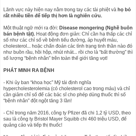
Lãnh vực này hiện nay nằm trong tay các tài phiệt và
họ bỏ
rất nhiều tiền để tiếp thị hơn là nghiên cứu.
Một thuật ngữ mới ra đời:
Disease mongering (Nghề buôn
bán bệnh tật).
Hoạt động đơn giản: Chỉ cần hạ thấp các chỉ
số như các chỉ số về bệnh tiểu đường, áp huyết máu,
cholesterol... hoặc chẩn đoán các tình trạng tinh thần nào đó
như buồn rầu, hồi hộp, nhút nhát... rồi cho là “bất thường” thì
số lượng “bệnh nhân” trên toàn thế giới tăng vọt!
PHÁT MINH RA BỆNH
- Khi ủy ban “khoa học” Mỹ tái định nghĩa
hypercholesterolemia (có cholesterol cao trong máu) và chỉ
cần giảm chỉ số để các bác sĩ cho phép dùng thuốc thì số
“bệnh nhân” đột ngột tăng 3 lần!
- Chỉ trong năm 2016, công ty Pfizer đã chi 1,2 tỷ USD, theo
sau là công ty Bristol Mayer Squibb chi 460 triệu USD, để
quảng cáo và tiếp thị thuốc!