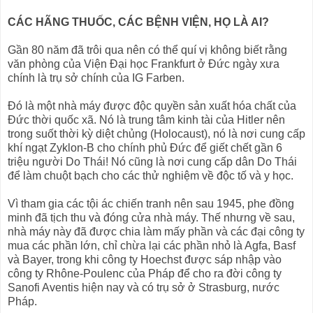
CÁC HÃNG THUỐC, CÁC BỆNH VIỆN, HỌ LÀ AI?
Gần 80 năm đã trôi qua nên có thể quí vị không biết rằng
văn phòng của Viện Đại học Frankfurt ở Đức ngày xưa
chính là trụ sở chính của IG Farben.
Đó là một nhà máy được độc quyền sản xuất hóa chất của
Đức thời quốc xã. Nó là trung tâm kinh tài của Hitler nên
trong suốt thời kỳ diệt chủng (Holocaust), nó là nơi cung cấp
khí ngạt Zyklon-B cho chính phủ Đức để giết chết gần 6
triệu người Do Thái! Nó cũng là nơi cung cấp dân Do Thái
để làm chuột bạch cho các thử nghiệm về độc tố và y học.
Vì tham gia các tội ác chiến tranh nên sau 1945, phe đồng
minh đã tịch thu và đóng cửa nhà máy. Thế nhưng về sau,
nhà máy này đã được chia làm mấy phần và các đại công ty
mua các phần lớn, chỉ chừa lại các phần nhỏ là Agfa, Basf
và Bayer, trong khi công ty Hoechst được sáp nhập vào
công ty Rhône-Poulenc của Pháp để cho ra đời công ty
Sanofi Aventis hiện nay và có trụ sở ở Strasburg, nước
Pháp.