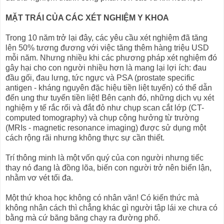
MẶT TRÁI CỦA CÁC XÉT NGHIỆM Y KHOA
Trong 10 năm trở lại đây, các yêu cầu xét nghiệm đã tăng
lên 50% tương đương với việc tăng thêm hàng triệu USD
mỗi năm. Nhưng nhiều khi các phương pháp xét nghiệm đó
gây hại cho con người nhiều hơn là mang lại lợi ích: đau
đầu gối, đau lưng, tức ngực và PSA (prostate specific
antigen - kháng nguyên đặc hiệu tiền liệt tuyến) có thể dẫn
đến ung thư tuyến tiền liệt! Bên cạnh đó, những dịch vụ xét
nghiệm y tế rắc rối và đắt đỏ như chụp scan cắt lớp (CT-
computed tomography) và chụp cộng hưởng từ trường
(MRIs - magnetic resonance imaging) được sử dụng một
cách rộng rãi nhưng không thực sự cần thiết.
Trí thông minh là một vốn quý của con người nhưng tiếc
thay nó đang là đồng lõa, biến con người trở nên biển lận,
nhằm vơ vét tối đa.
Một thứ khoa học không có nhân văn! Có kiến thức mà
không nhân cách thì chẳng khác gì người tập lái xe chưa có
bằng mà cứ băng băng chạy ra đường phố.