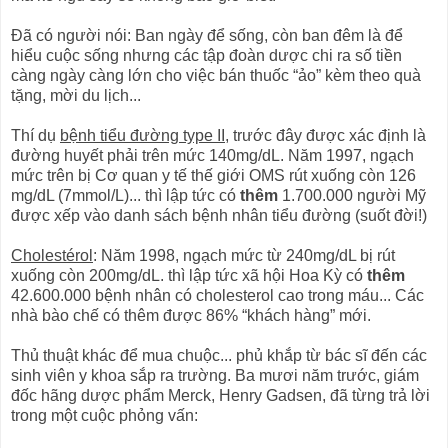
Đã có người nói: Ban ngày để sống, còn ban đêm là để
hiểu cuộc sống nhưng các tập đoàn dược chi ra số tiền
càng ngày càng lớn cho việc bán thuốc “ảo” kèm theo quà
tặng, mời du lịch...
Thí dụ
bệnh tiểu đường type II
, trước đây được xác định là
đường huyết phải trên mức 140mg/dL. Năm 1997, ngạch
mức trên bị Cơ quan y tế thế giới OMS rút xuống còn 126
mg/dL (7mmol/L)... thì lập tức có
thêm
1.700.000 người Mỹ
được xếp vào danh sách bệnh nhân tiểu đường (suốt đời!)
Cholestérol
: Năm 1998, ngạch mức từ 240mg/dL bị rút
xuống còn 200mg/dL. thì lập tức xã hội Hoa Kỳ có
thêm
42.600.000 bệnh nhân có cholesterol cao trong máu... Các
nhà bào chế có thêm được 86% “khách hàng” mới.
Thủ thuật khác để mua chuộc... phủ khắp từ bác sĩ đến các
sinh viên y khoa sắp ra trường. Ba mươi năm trước, giám
đốc hãng dược phẩm Merck, Henry Gadsen, đã từng trả lời
trong một cuộc phỏng vấn: