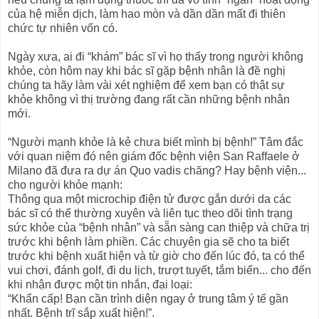
của hệ miễn dịch, làm hao mòn và dần dần mất đi thiên
chức tự nhiên vốn có.
Ngày xưa, ai đi “khám” bác sĩ vì họ thấy trong người không
khỏe, còn hôm nay khi bác sĩ gặp bệnh nhân là đề nghị
chúng ta hãy làm vài xét nghiệm để xem bạn có thật sự
khỏe không vì thị trường đang rất cần những bệnh nhân
mới.
“Người mạnh khỏe là kẻ chưa biết mình bị bệnh!” Tâm đắc
với quan niệm đó nên giám đốc bệnh viện San Raffaele ở
Milano đã đưa ra dự án Quo vadis chăng? Hay bệnh viện...
cho người khỏe mạnh:
Thông qua một microchip điện tử được gắn dưới da các
bác sĩ có thể thường xuyên và liên tục theo dõi tình trạng
sức khỏe của “bệnh nhân” và sẵn sàng can thiệp và chữa trị
trước khi bệnh làm phiền. Các chuyên gia sẽ cho ta biết
trước khi bệnh xuất hiện và từ giờ cho đến lúc đó, ta có thể
vui chơi, đánh golf, đi du lịch, trượt tuyết, tắm biển... cho đến
khi nhận được một tin nhắn, đại loại:
“Khẩn cấp! Bạn cần trình diện ngay ở trung tâm ý tế gần
nhất. Bệnh trĩ sắp xuất hiện!”.