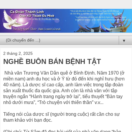
▼
2 tháng 2, 2025
NGHỀ BUÔN BÁN BỆNH TẬT
Nhà văn Trương Văn Dân quê ở Bình Định. Năm 1970 (ở
miền nam) anh du học và ở Ý từ đó đến khi nghỉ hưu (hơn
40 năm). Là dược sĩ cao cấp, anh làm việc trong tập đoàn
sản xuất thuốc đa quốc gia. Anh còn là nhà văn với tập
truyện ngắn “Hành trang ngày trở lại”, tiểu thuyết “Bàn tay
nhỏ dưới mưa”, “Trò chuyện với thiên thần” v.v...
Tiếng nói của dược sĩ (người trong cuộc) rất cần cho sự
tham khảo với bạn đọc.
(Ghi chú: Từ Sâm đã đọc bài viết của nhà văn dạng “bản