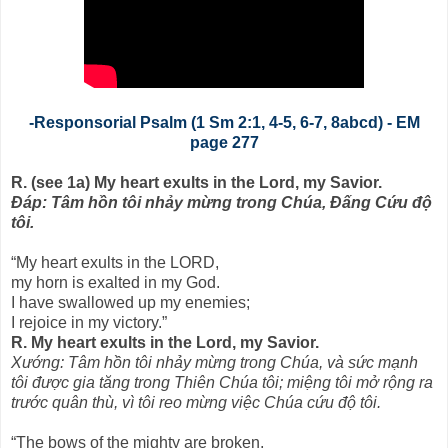
-
Responsorial Psalm (1 Sm 2:1, 4-5, 6-7, 8abcd) - EM
page 277
R. (see 1a) My heart exults in the Lord, my Savior.
Ðáp: Tâm hồn tôi nhảy mừng trong Chúa, Ðấng Cứu độ
tôi.
“My heart exults in the LORD,
my horn is exalted in my God.
I have swallowed up my enemies;
I rejoice in my victory.”
R. My heart exults in the Lord, my Savior.
Xướng: Tâm hồn tôi nhảy mừng trong Chúa, và sức mạnh
tôi được gia tăng trong Thiên Chúa tôi; miệng tôi mở rộng ra
trước quân thù, vì tôi reo mừng việc Chúa cứu độ tôi.
“The bows of the mighty are broken,