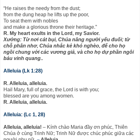
“He raises the needy from the dust;
from the dung heap he lifts up the poor,
To seat them with nobles
and make a glorious throne their heritage.”
R. My heart exults in the Lord, my Savior.
Xướng: Từ nơi cát bụi, Chúa nâng người yếu đuối; từ
chỗ phân nhơ, Chúa nhắc kẻ khó nghèo, để cho họ
ngồi chung với các vương giả, và cho họ dự phần ngôi
báu vinh quang..
Alleluia (Lk 1:28)
R. Alleluia, alleluia.
Hail Mary, full of grace, the Lord is with you;
blessed are you among women.
R. Alleluia, alleluia.
Alleluia: (Lc 1, 28)
Alleluia, alleluia!
– Kính chào Maria đầy ơn phúc, Thiên
Chúa ở cùng Trinh Nữ; Trinh Nữ được chúc phúc giữa các
người phụ nữ.
–
Alleluia.