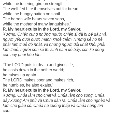
while the tottering gird on strength.
The well-fed hire themselves out for bread,
while the hungry batten on spoil.
The barren wife bears seven sons,
while the mother of many languishes.”
R. My heart exults in the Lord, my Savior.
Xướng: Chiếc cung những người chiến sĩ đã bị bẻ gãy, và
người yếu đuối được mạnh khoẻ thêm. Những kẻ no nê
phải làm thuê độ nhật, và những người đói khát khỏi phải
làm thuê; người son sẻ thì sinh năm đẻ bảy, còn kẻ đông
con nay phải héo tàn.
“The LORD puts to death and gives life;
he casts down to the nether world;
he raises up again.
The LORD makes poor and makes rich,
he humbles, he also exalts.”
R. My heart exults in the Lord, my Savior.
Xướng: Chúa làm cho chết và Chúa làm cho sống, Chúa
đày xuống Âm phủ và Chúa dẫn ra. Chúa làm cho nghèo và
làm cho giàu có, Chúa hạ xuống thấp và Chúa nâng lên
cao.