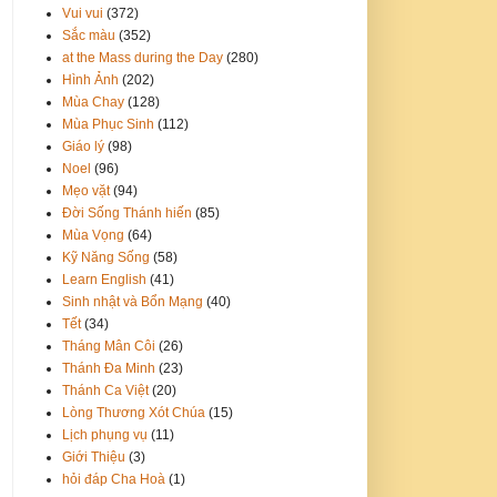
Vui vui
(372)
Sắc màu
(352)
at the Mass during the Day
(280)
Hình Ảnh
(202)
Mùa Chay
(128)
Mùa Phục Sinh
(112)
Giáo lý
(98)
Noel
(96)
Mẹo vặt
(94)
Đời Sống Thánh hiến
(85)
Mùa Vọng
(64)
Kỹ Năng Sống
(58)
Learn English
(41)
Sinh nhật và Bổn Mạng
(40)
Tết
(34)
Tháng Mân Côi
(26)
Thánh Đa Minh
(23)
Thánh Ca Việt
(20)
Lòng Thương Xót Chúa
(15)
Lịch phụng vụ
(11)
Giới Thiệu
(3)
hỏi đáp Cha Hoà
(1)