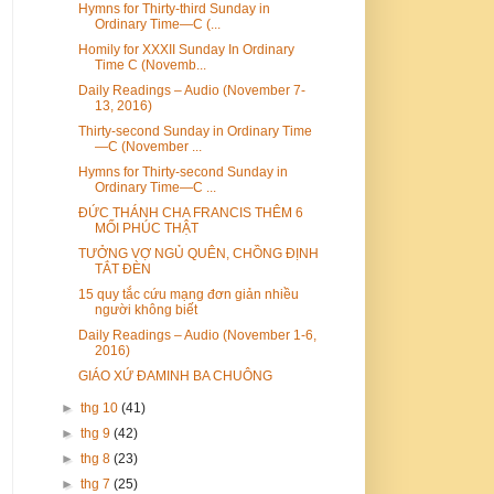
Hymns for Thirty-third Sunday in
Ordinary Time—C (...
Homily for XXXII Sunday In Ordinary
Time C (Novemb...
Daily Readings – Audio (November 7-
13, 2016)
Thirty-second Sunday in Ordinary Time
—C (November ...
Hymns for Thirty-second Sunday in
Ordinary Time—C ...
ĐỨC THÁNH CHA FRANCIS THÊM 6
MỐI PHÚC THẬT
TƯỞNG VỢ NGỦ QUÊN, CHỒNG ĐỊNH
TẮT ĐÈN
15 quy tắc cứu mạng đơn giản nhiều
người không biết
Daily Readings – Audio (November 1-6,
2016)
GIÁO XỨ ĐAMINH BA CHUÔNG
►
thg 10
(41)
►
thg 9
(42)
►
thg 8
(23)
►
thg 7
(25)