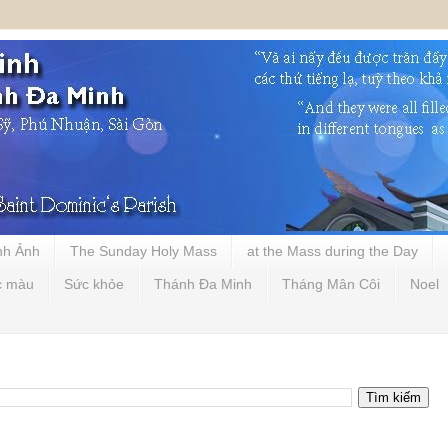
nh Ảnh
The Sunday Holy Mass
at the Mass during the Day
c màu
Sức khỏe
Thánh Đa Minh
Tháng Mân Côi
Noel