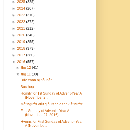
►
2025
(225)
►
2024
(267)
►
2023
(310)
►
2022
(272)
►
2021
(212)
►
2020
(340)
►
2019
(255)
►
2018
(373)
►
2017
(380)
▼
2016
(557)
►
thg 12
(41)
▼
thg 11
(30)
Bức tranh bị bôi bẩn
Bức hoạ
Homily for 1st Sunday of Advent-Year A
(November 2...
Một người Việt giỏi rạng danh đất nước
First Sunday of Advent—Year A
(November 27, 2016)
Hymns for First Sunday of Advent - Year
A (Novembe...