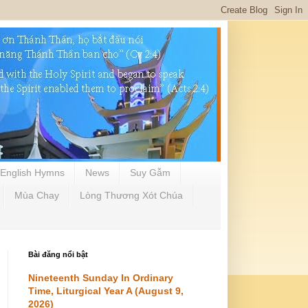
English Hymns
News
Suy Gẫm
Mùa Chay
Lòng Thương Xót Chúa
Bài đăng nổi bật
Nineteenth Sunday In Ordinary
Time, Liturgical Year A (August 9,
2026)