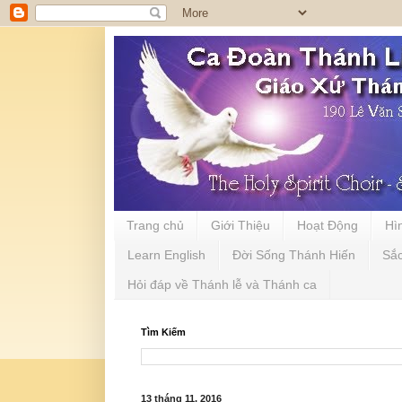
Trang chủ
Giới Thiệu
Hoạt Động
Hì
Learn English
Đời Sống Thánh Hiến
Sắ
Hỏi đáp về Thánh lễ và Thánh ca
Tìm Kiếm
13 tháng 11, 2016