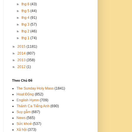
►
thg 6
(43)
►
thg 5
(44)
►
thg 4
(91)
►
thg 3
(57)
►
thg 2
(46)
►
thg 1
(74)
►
2015
(1181)
►
2014
(807)
►
2013
(358)
►
2012
(1)
Theo Chủ Đề
The Sunday Holy Mass
(1841)
Hoạt Động
(852)
English Hymn
(709)
Thánh Ca Tiếng Anh
(690)
Suy gẫm
(687)
News
(565)
Sức khoẻ
(537)
Xã hội
(373)