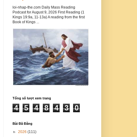
loi-nhap-the.com Daily Mass Reading
Podcast for August 9, 2026 First Reading (1
Kings 19:9a, 11-13a) A reading from the first
Book of Kings ...
Tổng số lượt xem trang
4
5
4
8
4
3
0
Bài Đã Đăng
►
2026
(111)