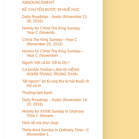
ANNOUNCEMENT
KỂ CHUYỆN ĐƯỢC ĐI HUẾ HỌC
Daily Readings – Audio (November 21-
30, 2016)
Homily for Christ The King Sunday -
Year C (Novemb...
Christ The King Sunday—Year C
(November 20, 2016)
Hymns for Christ The King Sunday—
Year C (November ...
Người Việt cả tin: Dễ bị DỤ !
CA ĐOÀN THÁNH LINH ĐI VIẾNG
NGHĨA TRANG TRONG THÁN...
"lật ngược" án tử ung thư từ bài thuốc lô
hội và m...
Thưởng lảm tranh
Daily Readings – Audio (November 14-
20, 2016)
Homily for XXXIII Sunday In Ordinary
Time C (Novem...
Hình vẽ mà như chụp
Thirty-third Sunday in Ordinary Time—C
(November 1...