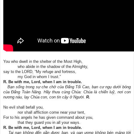
You who dwell in the shelter of the Most High,
who abide in the shadow of the Almighty,
say to the LORD, “My refuge and fortress,
my God in whom I trust.”
R. Be with me, Lord, when I am in trouble.
Bạn sống trong sự che chở của Đấng Tối Cao, bạn cư ngụ dưới bóng
của Đấng Toàn Năng. Hãy thưa cùng Chúa: Chúa là chiến luỹ, nơi con
nương náu, lạy Chúa con, con tin cậy ở Người.
R.
No evil shall befall you,
nor shall affliction come near your tent,
For to his angels he has given command about you,
that they guard you in all your ways.
R. Be with me, Lord, when I am in trouble.
Tai nạn không đến gần được bạn, và oan ương không bén mảng tới