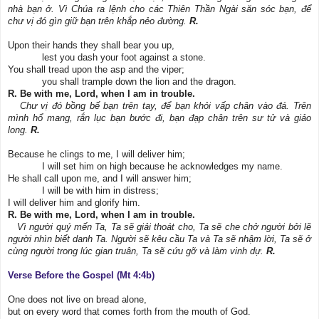
nhà bạn ở. Vì Chúa ra lệnh cho các Thiên Thần Ngài săn sóc bạn, để
chư vị đó gìn giữ bạn trên khắp nẻo đường.
R.
Upon their hands they shall bear you up,
lest you dash your foot against a stone.
You shall tread upon the asp and the viper;
you shall trample down the lion and the dragon.
R. Be with me, Lord, when I am in trouble.
Chư vị đó bồng bế bạn trên tay, để bạn khỏi vấp chân vào đá. Trên
mình hổ mang, rắn lục bạn bước đi, bạn đạp chân trên sư tử và giảo
long.
R.
Because he clings to me, I will deliver him;
I will set him on high because he acknowledges my name.
He shall call upon me, and I will answer him;
I will be with him in distress;
I will deliver him and glorify him.
R. Be with me, Lord, when I am in trouble.
Vì người quý mến Ta, Ta sẽ giải thoát cho, Ta sẽ che chở người bởi lẽ
người nhìn biết danh Ta. Người sẽ kêu cầu Ta và Ta sẽ nhậm lời, Ta sẽ ở
cùng người trong lúc gian truân, Ta sẽ cứu gỡ và làm vinh dự.
R.
Verse Before the Gospel (Mt 4:4b)
One does not live on bread alone,
but on every word that comes forth from the mouth of God.