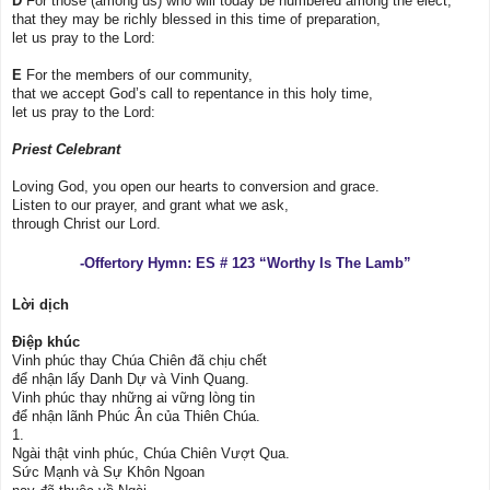
D
For those (among us) who will today be numbered among the elect,
that they may be richly blessed in this time of preparation,
let us pray to the Lord:
E
For the members of our community,
that we accept God’s call to repentance in this holy time,
let us pray to the Lord:
Priest Celebrant
Loving God, you open our hearts to conversion and grace.
Listen to our prayer, and grant what we ask,
through Christ our Lord.
-Offertory Hymn: ES # 123 “Worthy Is The Lamb”
Lời dịch
Điệp khúc
Vinh phúc thay Chúa Chiên đã chịu chết
để nhận lấy Danh Dự và Vinh Quang.
Vinh phúc thay những ai vững lòng tin
để nhận lãnh Phúc Ân của Thiên Chúa.
1.
Ngài thật vinh phúc, Chúa Chiên Vượt Qua.
Sức Mạnh và Sự Khôn Ngoan