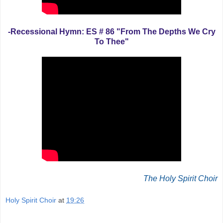
-Recessional Hymn: ES # 86 "From The Depths We Cry
To Thee"
The Holy Spirit Choir
Holy Spirit Choir
at
19:26