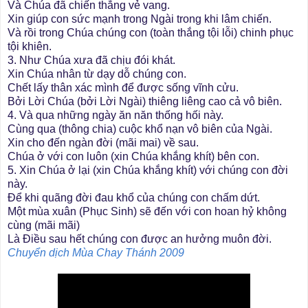
Và Chúa đã chiến thắng vẻ vang.
Xin giúp con sức mạnh trong Ngài trong khi lâm chiến.
Và rồi trong Chúa chúng con (toàn thắng tội lỗi) chinh phục
tội khiên.
3. Như Chúa xưa đã chịu đói khát.
Xin Chúa nhân từ dạy dỗ chúng con.
Chết lấy thân xác mình để được sống vĩnh cửu.
Bởi Lời Chúa (bởi Lời Ngài) thiêng liêng cao cả vô biên.
4. Và qua những ngày ăn năn thống hối này.
Cùng qua (thông chia) cuộc khổ nạn vô biên của Ngài.
Xin cho đến ngàn đời (mãi mai) về sau.
Chúa ở với con luôn (xin Chúa khắng khít) bên con.
5. Xin Chúa ở lại (xin Chúa khắng khít) với chúng con đời
này.
Để khi quãng đời đau khổ của chúng con chấm dứt.
Một mùa xuân (Phục Sinh) sẽ đến với con hoan hỷ không
cùng (mãi mãi)
Là Điều sau hết chúng con được an hưởng muôn đời.
Chuyển dịch Mùa Chay Thánh 2009