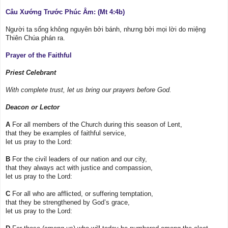
Câu Xướng Trước Phúc Âm: (Mt 4:4b)
Người ta sống không nguyên bởi bánh, nhưng bởi mọi lời do miệng
Thiên Chúa phán ra.
Prayer of the Faithful
Priest Celebrant
With complete trust, let us bring our prayers before God.
Deacon or Lector
A
For all members of the Church during this season of Lent,
that they be examples of faithful service,
let us pray to the Lord:
B
For the civil leaders of our nation and our city,
that they always act with justice and compassion,
let us pray to the Lord:
C
For all who are afflicted, or suffering temptation,
that they be strengthened by God’s grace,
let us pray to the Lord: