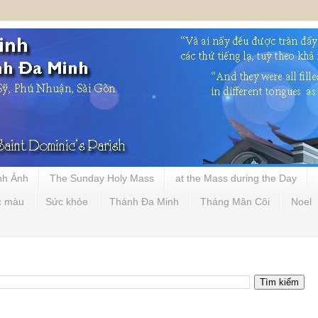
nh Ảnh
The Sunday Holy Mass
at the Mass during the Day
c màu
Sức khỏe
Thánh Đa Minh
Tháng Mân Côi
Noel