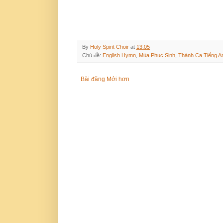
By
Holy Spirit Choir
at
13:05
Chủ đề:
English Hymn
,
Mùa Phục Sinh
,
Thánh Ca Tiếng A
Bài đăng Mới hơn