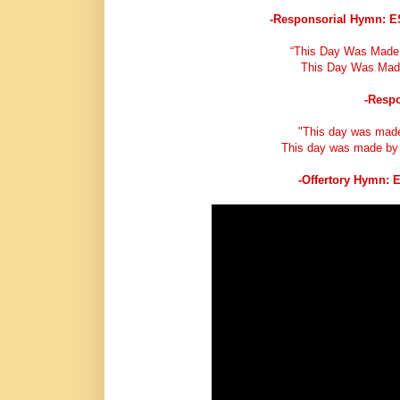
-Responsorial Hymn: 
“This Day Was Made 
This Day Was Made 
-Respo
"This day was made 
This day was made by th
-Offertory Hymn: