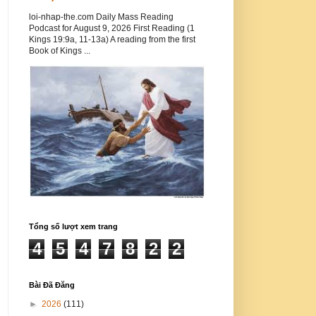
loi-nhap-the.com Daily Mass Reading
Podcast for August 9, 2026 First Reading (1
Kings 19:9a, 11-13a) A reading from the first
Book of Kings ...
Tổng số lượt xem trang
4
5
4
7
8
2
2
Bài Đã Đăng
►
2026
(111)