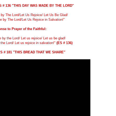
ES # 136 "THIS DAY WAS MADE BY THE LORD"
by The Lord/Let Us Rejoice/ Let Us Be Glad/
by The Lord/Let Us Rejoice in Salvation!”
nse to Prayer of the Faithful:
by the Lord/ Let us rejoice/ Let us be glad!
e Lord/ Let us rejoice in salvation!"
(ES # 136)
 ES # 181 "THIS BREAD THAT WE SHARE"