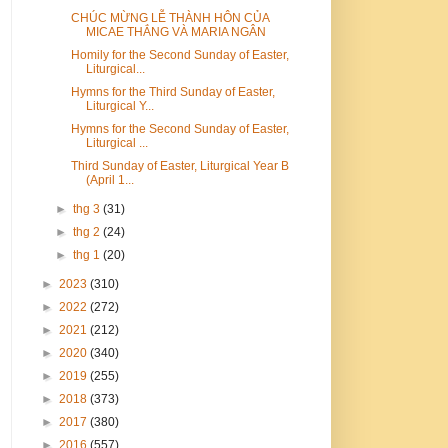
CHÚC MỪNG LỄ THÀNH HÔN CỦA
MICAE THẮNG VÀ MARIA NGÂN
Homily for the Second Sunday of Easter,
Liturgical...
Hymns for the Third Sunday of Easter,
Liturgical Y...
Hymns for the Second Sunday of Easter,
Liturgical ...
Third Sunday of Easter, Liturgical Year B
(April 1...
►
thg 3
(31)
►
thg 2
(24)
►
thg 1
(20)
►
2023
(310)
►
2022
(272)
►
2021
(212)
►
2020
(340)
►
2019
(255)
►
2018
(373)
►
2017
(380)
►
2016
(557)