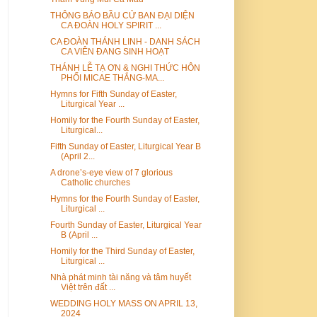
THÔNG BÁO BẦU CỬ BAN ĐẠI DIỆN
CA ĐOÀN HOLY SPIRIT ...
CA ĐOÀN THÁNH LINH - DANH SÁCH
CA VIÊN ĐANG SINH HOẠT
THÁNH LỄ TẠ ƠN & NGHI THỨC HÔN
PHỐI MICAE THẮNG-MA...
Hymns for Fifth Sunday of Easter,
Liturgical Year ...
Homily for the Fourth Sunday of Easter,
Liturgical...
Fifth Sunday of Easter, Liturgical Year B
(April 2...
A drone’s-eye view of 7 glorious
Catholic churches
Hymns for the Fourth Sunday of Easter,
Liturgical ...
Fourth Sunday of Easter, Liturgical Year
B (April ...
Homily for the Third Sunday of Easter,
Liturgical ...
Nhà phát minh tài năng và tâm huyết
Việt trên đất ...
WEDDING HOLY MASS ON APRIL 13,
2024