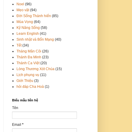
Noel
(96)
Mẹo vặt
(94)
Đời Sống Thánh hiến
(85)
Mùa Vọng
(64)
Kỹ Năng Sống
(58)
Learn English
(41)
Sinh nhật và Bổn Mạng
(40)
Tết
(34)
Tháng Mân Côi
(26)
Thánh Đa Minh
(23)
Thánh Ca Việt
(20)
Lòng Thương Xót Chúa
(15)
Lịch phụng vụ
(11)
Giới Thiệu
(3)
hỏi đáp Cha Hoà
(1)
Biểu mẫu liên hệ
Tên
Email
*