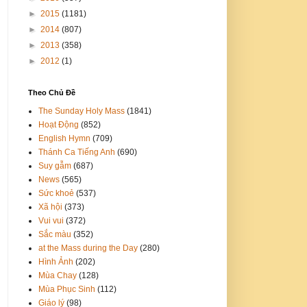
►
2015
(1181)
►
2014
(807)
►
2013
(358)
►
2012
(1)
Theo Chủ Đề
The Sunday Holy Mass
(1841)
Hoạt Động
(852)
English Hymn
(709)
Thánh Ca Tiếng Anh
(690)
Suy gẫm
(687)
News
(565)
Sức khoẻ
(537)
Xã hội
(373)
Vui vui
(372)
Sắc màu
(352)
at the Mass during the Day
(280)
Hình Ảnh
(202)
Mùa Chay
(128)
Mùa Phục Sinh
(112)
Giáo lý
(98)