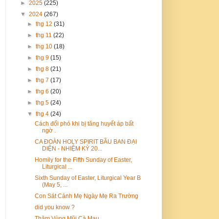
►
2025
(225)
▼
2024
(267)
►
thg 12
(31)
►
thg 11
(22)
►
thg 10
(18)
►
thg 9
(15)
►
thg 8
(21)
►
thg 7
(17)
►
thg 6
(20)
►
thg 5
(24)
▼
thg 4
(24)
Cách đối phó khi bị tăng huyết áp bất
ngờ .
CA ĐOÀN HOLY SPIRIT BẦU BAN ĐẠI
DIỆN - NHIỆM KỲ 20...
Homily for the Fifth Sunday of Easter,
Liturgical ...
Sixth Sunday of Easter, Liturgical Year B
(May 5, ...
Con Sát Cánh Mẹ Ngày Mẹ Ra Trường
did you know ?
Thăm Vùng Mũi Cà Mau