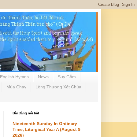
English Hymns
News
Suy Gẫm
Mùa Chay
Lòng Thương Xót Chúa
Bài đăng nổi bật
Nineteenth Sunday In Ordinary
Time, Liturgical Year A (August 9,
2026)