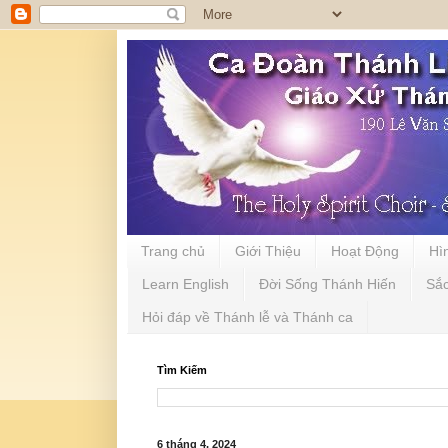
Trang chủ
Giới Thiệu
Hoạt Động
Hì
Learn English
Đời Sống Thánh Hiến
Sắ
Hỏi đáp về Thánh lễ và Thánh ca
Tìm Kiếm
6 tháng 4, 2024