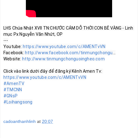
LHS Chúa Nhật XVII TN:CHƯỚC CÁM DỖ THỜI CON BÊ VÀNG - Linh 
mục Px Nguyễn Văn Nhứt, OP

---

Youtube: 
https://www.youtube.com/c/AMENTvVN
Facebook: 
http://www.facebook.com/tinmungchongu
...

Website: 
http://www.tinmungchonguoingheo.com
https://www.youtube.com/c/AMENTvVN
#AmenTV
#TMCNN
#GNsP
#Loihangsong
cadoanthanhlinh
at
20:07