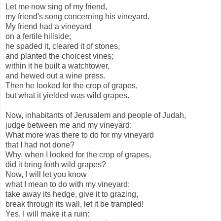
Let me now sing of my friend,
my friend's song concerning his vineyard.
My friend had a vineyard
on a fertile hillside;
he spaded it, cleared it of stones,
and planted the choicest vines;
within it he built a watchtower,
and hewed out a wine press.
Then he looked for the crop of grapes,
but what it yielded was wild grapes.
Now, inhabitants of Jerusalem and people of Judah,
judge between me and my vineyard:
What more was there to do for my vineyard
that I had not done?
Why, when I looked for the crop of grapes,
did it bring forth wild grapes?
Now, I will let you know
what I mean to do with my vineyard:
take away its hedge, give it to grazing,
break through its wall, let it be trampled!
Yes, I will make it a ruin: