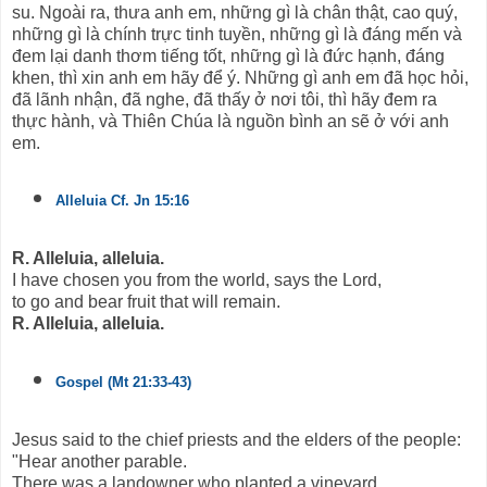
su. Ngoài ra, thưa anh em, những gì là chân thật, cao quý,
những gì là chính trực tinh tuyền, những gì là đáng mến và
đem lại danh thơm tiếng tốt, những gì là đức hạnh, đáng
khen, thì xin anh em hãy để ý. Những gì anh em đã học hỏi,
đã lãnh nhận, đã nghe, đã thấy ở nơi tôi, thì hãy đem ra
thực hành, và Thiên Chúa là nguồn bình an sẽ ở với anh
em.
Alleluia Cf. Jn 15:16
R. Alleluia, alleluia.
I have chosen you from the world, says the Lord,
to go and bear fruit that will remain.
R. Alleluia, alleluia.
Gospel (Mt 21:33-43)
Jesus said to the chief priests and the elders of the people:
"Hear another parable.
There was a landowner who planted a vineyard,