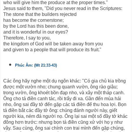
who will give him the produce at the proper times."
Jesus said to them, "Did you never read in the Scriptures:
The stone that the builders rejected
has become the cornerstone;
by the Lord has this been done,
and it is wonderful in our eyes?
Therefore, I say to you,
the kingdom of God will be taken away from you
and given to a people that will produce its fruit."
Phúc Âm: (Mt 21:33-43)
Các ông hãy nghe một dụ ngôn khác: "Có gia chủ kia trồng
được một vườn nho; chung quanh vườn, ông rào giậu;
trong vườn, ông khoét bồn đạp nho, và xây một tháp canh.
Ông cho tá điền canh tác, rồi trẩy đi xa. Gần đến mùa hái
nho, ông sai đầy tớ đến gặp các tá điền để thu hoa lợi. Bọn
tá điền bắt các đầy tớ ông: chúng đánh người này, giết
người kia, ném đá người nọ. Ông lại sai một số đầy tớ khác
đông hơn trước: nhưng bọn tá điền cũng xử với họ y như
vậy. Sau cùng, ông sai chính con trai mình đến gặp chúng,