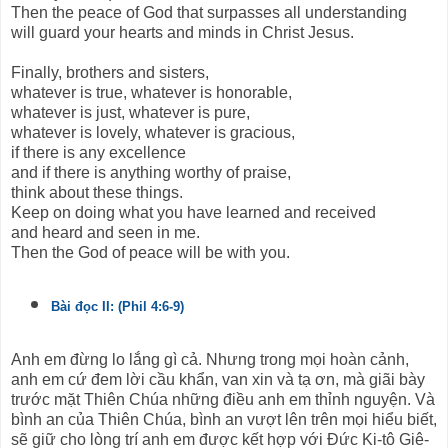
Then the peace of God that surpasses all understanding
will guard your hearts and minds in Christ Jesus.
Finally, brothers and sisters,
whatever is true, whatever is honorable,
whatever is just, whatever is pure,
whatever is lovely, whatever is gracious,
if there is any excellence
and if there is anything worthy of praise,
think about these things.
Keep on doing what you have learned and received
and heard and seen in me.
Then the God of peace will be with you.
Bài đọc II: (Phil 4:6-9)
Anh em đừng lo lắng gì cả. Nhưng trong mọi hoàn cảnh,
anh em cứ đem lời cầu khẩn, van xin và tạ ơn, mà giãi bày
trước mặt Thiên Chúa những điều anh em thỉnh nguyện. Và
bình an của Thiên Chúa, bình an vượt lên trên mọi hiểu biết,
sẽ giữ cho lòng trí anh em được kết hợp với Đức Ki-tô Giê-