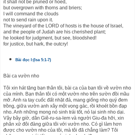
it shall not be pruned or hoed,
but overgrown with thorns and briers;
I will command the clouds
not to send rain upon it.
The vineyard of the LORD of hosts is the house of Israel,
and the people of Judah are his cherished plant;
he looked for judgment, but see, bloodshed!
for justice, but hark, the outcry!
Bài đọc I:(Isa 5:1-7)
Bài ca vườn nho
Tôi xin hát tặng bạn thân tôi, bài ca của bạn tôi về vườn nho
của mình. Bạn thân tôi có một vườn nho trên sườn đồi mầu
mỡ. Anh ra tay cuốc đất nhặt đá, mang giống nho quý đem
trồng, giữa vườn anh xây một vọng gác, rồi khoét bồn đạp
nho. Anh những mong nó sinh trái tốt, nó lại sinh nho dại.
Vậy bây giờ, dân Giê-ru-sa-lem và người Giu-đa hỡi, xin
phân xử đôi đàng giữa tôi với vườn nho. Có gì làm hơn
được cho vườn nho của tôi, mà tôi đã chẳng làm? Tôi