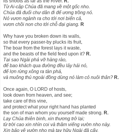
its shoots as far as the River.
R.
Từ Ai-cập Chúa đã mang về một gốc nho.
Chúa đã đuổi chư dân đi để ương trồng nó.
Nó vươn ngành ra cho tới nơi biển cả,
vươn chồi non cho tới chỗ đại giang.
R
Why have you broken down its walls,
so that every passer-by plucks its fruit,
The boar from the forest lays it waste,
and the beasts of the field feed upon it?
R.
Tại sao Ngài phá vỡ hàng rào,
để bao khách qua đường đều lảy hái nó,
để lợn rừng xông ra tàn phá,
và muông thú ngoài đồng dùng nó làm cỏ nuôi thân?
R.
Once again, O LORD of hosts,
look down from heaven, and see;
take care of this vine,
and protect what your right hand has planted
the son of man whom you yourself made strong.
R.
Lạy Chúa thiên binh, xin thương trở lại;
từ trời cao xin nhìn coi và thăm viếng vườn nho này.
Xin bảo vệ vườn nho mà tay hữu Ngài đã cấy,