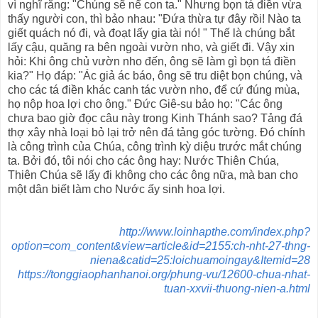
vì nghĩ rằng: "Chúng sẽ nể con ta." Nhưng bọn tá điền vừa
thấy người con, thì bảo nhau: "Đứa thừa tự đây rồi! Nào ta
giết quách nó đi, và đoạt lấy gia tài nó! " Thế là chúng bắt
lấy cậu, quăng ra bên ngoài vườn nho, và giết đi. Vậy xin
hỏi: Khi ông chủ vườn nho đến, ông sẽ làm gì bọn tá điền
kia?" Họ đáp: "Ác giả ác báo, ông sẽ tru diệt bọn chúng, và
cho các tá điền khác canh tác vườn nho, để cứ đúng mùa,
họ nộp hoa lợi cho ông." Đức Giê-su bảo họ: "Các ông
chưa bao giờ đọc câu này trong Kinh Thánh sao? Tảng đá
thợ xây nhà loại bỏ lại trở nên đá tảng góc tường. Đó chính
là công trình của Chúa, công trình kỳ diệu trước mắt chúng
ta. Bởi đó, tôi nói cho các ông hay: Nước Thiên Chúa,
Thiên Chúa sẽ lấy đi không cho các ông nữa, mà ban cho
một dân biết làm cho Nước ấy sinh hoa lợi.
http://www.loinhapthe.com/index.php?
option=com_content&view=article&id=2155:ch-nht-27-thng-
niena&catid=25:loichuamoingay&Itemid=28
https://tonggiaophanhanoi.org/phung-vu/12600-chua-nhat-
tuan-xxvii-thuong-nien-a.html