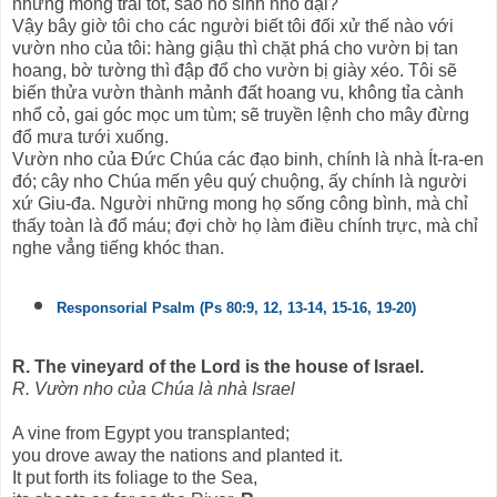
những mong trái tốt, sao nó sinh nho dại?
Vậy bây giờ tôi cho các người biết tôi đối xử thế nào với
vườn nho của tôi: hàng giậu thì chặt phá cho vườn bị tan
hoang, bờ tường thì đập đổ cho vườn bị giày xéo. Tôi sẽ
biến thửa vườn thành mảnh đất hoang vu, không tỉa cành
nhổ cỏ, gai góc mọc um tùm; sẽ truyền lệnh cho mây đừng
đổ mưa tưới xuống.
Vườn nho của Đức Chúa các đạo binh, chính là nhà Ít-ra-en
đó; cây nho Chúa mến yêu quý chuộng, ấy chính là người
xứ Giu-đa. Người những mong họ sống công bình, mà chỉ
thấy toàn là đổ máu; đợi chờ họ làm điều chính trực, mà chỉ
nghe vẳng tiếng khóc than.
Responsorial Psalm (Ps 80:9, 12, 13-14, 15-16, 19-20)
R. The vineyard of the Lord is the house of Israel.
R. Vườn nho của Chúa là nhà Israel
A vine from Egypt you transplanted;
you drove away the nations and planted it.
It put forth its foliage to the Sea,